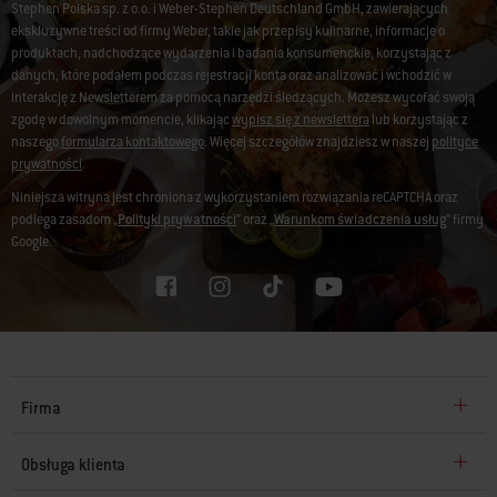
Stephen Polska sp. z o.o. i Weber-Stephen Deutschland GmbH, zawierających
ekskluzywne treści od firmy Weber, takie jak przepisy kulinarne, informacje o
produktach, nadchodzące wydarzenia i badania konsumenckie, korzystając z
danych, które podałem podczas rejestracji konta oraz analizować i wchodzić w
interakcję z Newsletterem za pomocą narzędzi śledzących. Możesz wycofać swoją
zgodę w dowolnym momencie, klikając
wypisz się z newslettera
lub korzystając z
naszego
formularza kontaktowego
. Więcej szczegółów znajdziesz w naszej
polityce
prywatności
.
Niniejsza witryna jest chroniona z wykorzystaniem rozwiązania reCAPTCHA oraz
podlega zasadom „
Polityki prywatności
” oraz „
Warunkom świadczenia usług
” firmy
Google.
Firma
Obsługa klienta