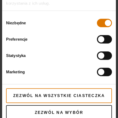
korzystania z ich usług.
markę Weber. Ten sprzęt do grillowania z
szybkim zapłonem Infinity wyróżnia się
Wybór
wytrzymałością na wysoką temperaturę i
Niezbędne
zgody
tłuszcz, ze względu na fakt, iż jego pokrywa
wykonana została ze stali nierdzewnej, a
Preferencje
żeliwny ruszt pokryto dodatkowo emalią
porcelanową. Dodając do tego szyny
Statystyka
aromatyzujące Flavorizer Bars ze stali
nierdzewnej, otrzymujemy sprzęt, który
zapewni doskonałe wrażenia smakowe, takie,
Marketing
jak w prawdziwej restauracji.
Genesis II SP-335 GBS to grill, który ma aż 3
ZEZWÓL NA WSZYSTKIE CIASTECZKA
palniki oraz 2 stoliki boczne, na których
możemy umieścić produkty przed i po
ZEZWÓL NA WYBÓR
grillowaniu. Pojemna szafka środkowa, 6