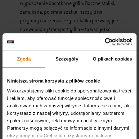
wyposażenie dodatkowe grilla. Boczne stoliki,
zamykana, pojemna szafka, haczyki na
przybory i narzędzia czy też kółka pozwalające
na swobodny transport grilla – to wszystko
wpływa korzystnie na komfort grillowania. Na
samym końcu warto wspomnieć o jakości
wykonania. Solidne materiał pokrywy i ciężki
Zgoda
Szczegóły
O plikach cookies
ruszt wytrzymały na uszkodzenia – to
wszystko sprawi, że z takiego grilla gazowego
Niniejsza strona korzysta z plików cookie
będziemy korzystać przez lata.
Wykorzystujemy pliki cookie do spersonalizowania treści
Jaki grill gazowy warto wybrać?
i reklam, aby oferować funkcje społecznościowe i
analizować ruch w naszej witrynie. Informacje o tym, jak
Na rynku możemy spotkać całą gamę grillów
korzystasz z naszej witryny, udostępniamy partnerom
gazowych. Wśród nich doskonałe opinie zbiera
społecznościowym, reklamowym i analitycznym.
grill Genesis II SP-335 GBS
oferowany przez
Partnerzy mogą połączyć te informacje z innymi danymi
otrzymanymi od Ciebie lub uzyskanymi podczas
renomowanego amerykańskiego producenta –