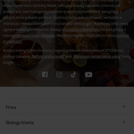
ekskluzywne treści od firmy Weber, takie jak przepisy kulinarne, informacje o
produktach, nadchodzące wydarzenia i badania konsumenckie, korzystając z
danych, które podałem podczas rejestracji konta oraz analizować i wchodzić w
interakcję z Newsletterem za pomocą narzędzi śledzących. Możesz wycofać swoją
zgodę w dowolnym momencie, klikając
wypisz się z newslettera
lub korzystając z
naszego
formularza kontaktowego
. Więcej szczegółów znajdziesz w naszej
polityce
prywatności
.
Niniejsza witryna jest chroniona z wykorzystaniem rozwiązania reCAPTCHA oraz
podlega zasadom „
Polityki prywatności
” oraz „
Warunkom świadczenia usług
” firmy
Google.
Firma
Obsługa klienta