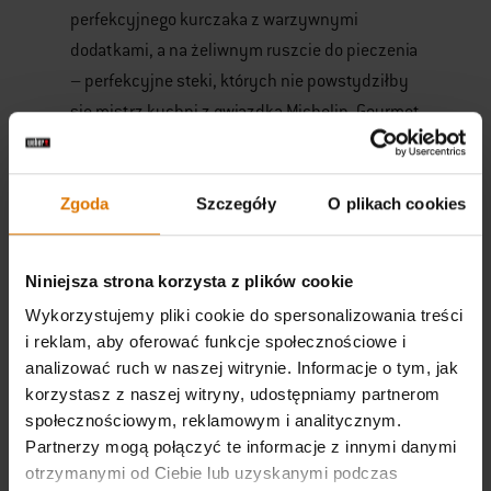
perfekcyjnego kurczaka z warzywnymi
dodatkami, a na żeliwnym ruszcie do pieczenia
– perfekcyjne steki, których nie powstydziłby
się mistrz kuchni z gwiazdką Michelin. Gourmet
BBQ System umożliwia także przyrządzenie nie
tak oczywistych potraw z grilla, jak naleśniki,
placki ziemniaczane, gofry, tosty, a nawet
Zgoda
Szczegóły
O plikach cookies
pizza, chleb lud deser w formie ciasta.
Wystarczy, że dokupimy do naszego grilla takie
Niniejsza strona korzysta z plików cookie
wkłady jak m.in. kamień do pizzy, wkład do
Wykorzystujemy pliki cookie do spersonalizowania treści
gofrów i kanapek lub żeliwną płytę. W ten
i reklam, aby oferować funkcje społecznościowe i
sposób znacznie zwiększymy nasze
analizować ruch w naszej witrynie. Informacje o tym, jak
możliwości i zachwycimy gości unikalnym
korzystasz z naszej witryny, udostępniamy partnerom
smakiem. Z grillem z systemem GBS
społecznościowym, reklamowym i analitycznym.
Partnerzy mogą połączyć te informacje z innymi danymi
przygotujemy zatem kilkudaniowy posiłek.
otrzymanymi od Ciebie lub uzyskanymi podczas
Przyda się on przez cały dzień, zastępując