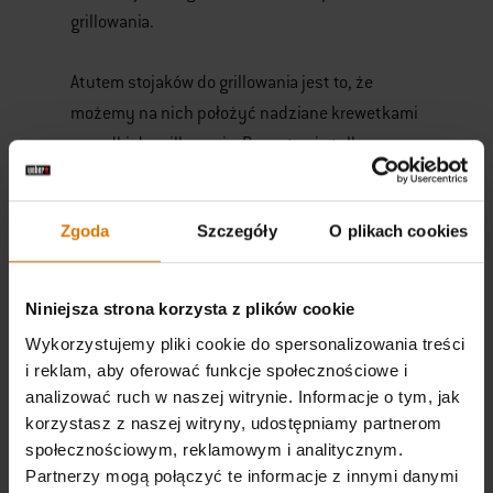
grillowania.
Atutem stojaków do grillowania jest to, że
możemy na nich położyć nadziane krewetkami
szpadki do grillowania. Przez to nie tylko
unikniemy korzystania ze zbyt dużego ognia,
co spowodowałoby zbyt mocne przypieczenie
Zgoda
Szczegóły
O plikach cookies
krewetek, lecz również zapewnimy sobie
wygodę grillowania. Obracanie na drugą stronę
delikatnych produktów na zwykłym ruszcie
Niniejsza strona korzysta z plików cookie
mogłoby bowiem doprowadzić do ich rozpadu
Wykorzystujemy pliki cookie do spersonalizowania treści
na mniejsze kawałki, a nawet do wpadnięcia do
i reklam, aby oferować funkcje społecznościowe i
komory grilla.
analizować ruch w naszej witrynie. Informacje o tym, jak
korzystasz z naszej witryny, udostępniamy partnerom
społecznościowym, reklamowym i analitycznym.
Akcesoria przydatne przy grillowaniu krewetek
Partnerzy mogą połączyć te informacje z innymi danymi
dostępne są m.in. w ofercie renomowanego