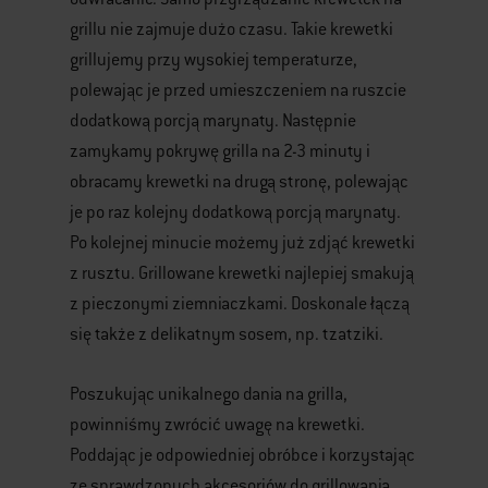
grillu nie zajmuje dużo czasu. Takie krewetki
grillujemy przy wysokiej temperaturze,
polewając je przed umieszczeniem na ruszcie
dodatkową porcją marynaty. Następnie
zamykamy pokrywę grilla na 2-3 minuty i
obracamy krewetki na drugą stronę, polewając
je po raz kolejny dodatkową porcją marynaty.
Po kolejnej minucie możemy już zdjąć krewetki
z rusztu. Grillowane krewetki najlepiej smakują
z pieczonymi ziemniaczkami. Doskonale łączą
się także z delikatnym sosem, np. tzatziki.
Poszukując unikalnego dania na grilla,
powinniśmy zwrócić uwagę na krewetki.
Poddając je odpowiedniej obróbce i korzystając
ze sprawdzonych akcesoriów do grillowania,