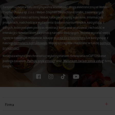
Zarejestruj mnie w celu otrzymywania wiadomości drogą elektroniczną od Weber-
Stephen Polska sp. z o.o. i Weber-Stephen Deutschland GmbH, zawierających
ekskluzywne treści od firmy Weber, takie jak przepisy kulinarne, informacje o
produktach, nadchodzące wydarzenia i badania konsumenckie, korzystając z
danych, które podałem podczas rejestracji konta oraz analizować i wchodzić w
interakcję z Newsletterem za pomocą narzędzi śledzących. Możesz wycofać swoją
zgodę w dowolnym momencie, klikając
wypisz się z newslettera
lub korzystając z
naszego
formularza kontaktowego
. Więcej szczegółów znajdziesz w naszej
polityce
prywatności
.
Niniejsza witryna jest chroniona z wykorzystaniem rozwiązania reCAPTCHA oraz
podlega zasadom „
Polityki prywatności
” oraz „
Warunkom świadczenia usług
” firmy
Google.
Firma