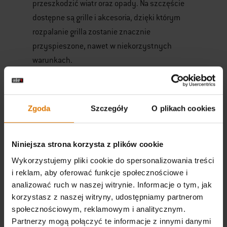
przeszkodzić wiatr oraz opady. Na szczęście
dostępne są grille i akcesoria, dzięki którym
rozpalanie grilla zostanie znacznie
przyspieszone, nawet w niekorzystnych
warunkach.
Grille szybkie w
rozpalaniu i akcesoria
Zgoda
Szczegóły
O plikach cookies
do rozpalania grilla od
Niniejsza strona korzysta z plików cookie
Webera
Wykorzystujemy pliki cookie do spersonalizowania treści
i reklam, aby oferować funkcje społecznościowe i
Najwięcej problemów w rozpalaniu sprawiają
analizować ruch w naszej witrynie. Informacje o tym, jak
grille węglowe. Nie oznacza to jednak, że należy
korzystasz z naszej witryny, udostępniamy partnerom
z nich zrezygnować. Na rynku działa wielu
społecznościowym, reklamowym i analitycznym.
producentów grillów węglowych oferujących
Partnerzy mogą połączyć te informacje z innymi danymi