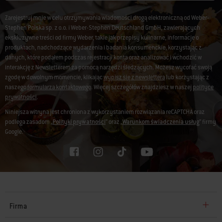
Zarejestruj mnie w celu otrzymywania wiadomości drogą elektroniczną od Weber-
Stephen Polska sp. z o.o. i Weber-Stephen Deutschland GmbH, zawierających
ekskluzywne treści od firmy Weber, takie jak przepisy kulinarne, informacje o
produktach, nadchodzące wydarzenia i badania konsumenckie, korzystając z
danych, które podałem podczas rejestracji konta oraz analizować i wchodzić w
interakcję z Newsletterem za pomocą narzędzi śledzących. Możesz wycofać swoją
zgodę w dowolnym momencie, klikając
wypisz się z newslettera
lub korzystając z
naszego
formularza kontaktowego
. Więcej szczegółów znajdziesz w naszej
polityce
prywatności
.
Niniejsza witryna jest chroniona z wykorzystaniem rozwiązania reCAPTCHA oraz
podlega zasadom „
Polityki prywatności
” oraz „
Warunkom świadczenia usług
” firmy
Google.
Firma