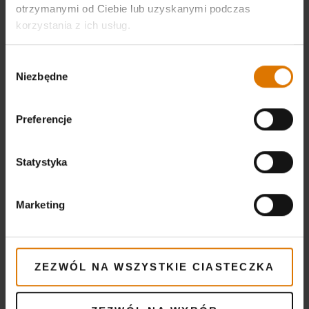
szybko rozpalające się grille oraz przydatne
otrzymanymi od Ciebie lub uzyskanymi podczas
akcesoria do rozpalania grillów, ale szczególnie
korzystania z ich usług.
warto zwrócić uwagę na ofertę renomowanej
firmy Weber.
Wybór
Niezbędne
zgody
Przykładem grilla węglowego, który szybko się
Preferencje
rozpala, jest Summit GBS o średnicy rusztu 61
cm. Posiada on zapłon Snap-Jet oparty o naboje
gazowe. Dzięki niemu możliwe jest rozpalenie
Statystyka
węgla lub brykietu już za pomocą jednego
przycisku. To spore ułatwienie dla wielu
Marketing
miłośników grilla, którzy nie muszą się już
brudzić i marnować sporej ilości czasu przy
rozpalaniu. Podobne rozwiązanie zostało
ZEZWÓL NA WSZYSTKIE CIASTECZKA
zaimplementowane w grillu Weber Performer
Deluxe. Mowa jest tutaj o systemie Touch-N-Go.