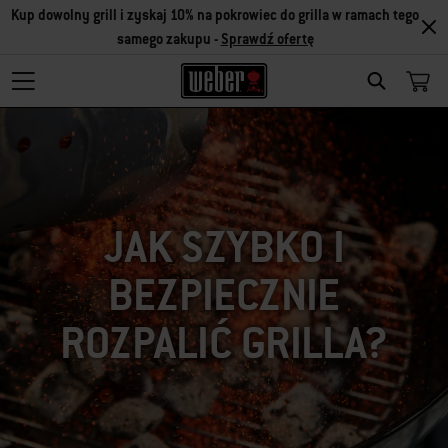
Kup dowolny grill i zyskaj 10% na pokrowiec do grilla w ramach tego
samego zakupu -
Sprawdź ofertę
SEARCH
JAK SZYBKO I
BEZPIECZNIE
ROZPALIĆ GRILLA?