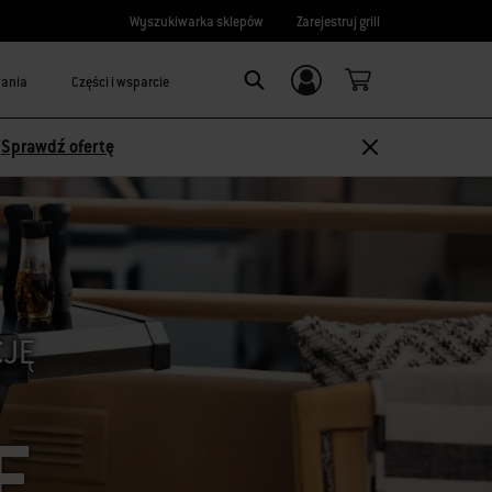
Wyszukiwarka sklepów
Zarejestruj grill
wania
Części i wsparcie
Logowanie/
SEARCH
rejestracja
-
Sprawdź ofertę
CJĘ
E