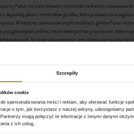
ktryczny Pulse ma rozbudowane możliwości w kwestii ustawiania t
z wysokiej jakości materiałów grzałka, która pozwala na osiągnięc
lsjusza. W bardziej zaawansowanych modelach grillów Pulse można 
o przygotowywać jednocześnie dwie potrawy na ruszcie, które wym
emperaturach. To spore udogodnienie, gdy stawia się na urozmaicen
okiej jakości materiały wy
Szczegóły
h Pulse zastosowano nowoczesne rozwiązania w kwestii materiałów
ą długą trwałość grilla, nawet przy jego bardzo intensywnym uży
ium, czy też pokryty emalią porcelanową, żeliwny ruszt. Odpowia
 plików cookie
a jak najdłużej.
do spersonalizowania treści i reklam, aby oferować funkcje sp
ormacje o tym, jak korzystasz z naszej witryny, udostępniamy p
rowadzanie tłuszczu
Partnerzy mogą połączyć te informacje z innymi danymi otrzym
nia z ich usług.
ardzo często sprawia problemy przy grillowaniu w gronie rodziny i