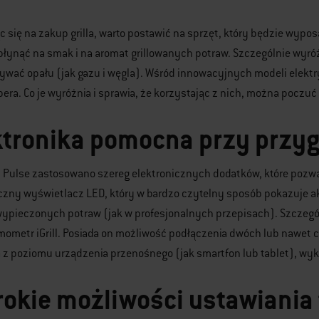
 się na zakup grilla, warto postawić na sprzęt, który będzie wyp
ynąć na smak i na aromat grillowanych potraw. Szczególnie wyróżnia
ywać opału (jak gazu i węgla). Wśród innowacyjnych modeli elekt
era. Co je wyróżnia i sprawia, że korzystając z nich, można poczuć 
ktronika pomocna przy przygo
h Pulse zastosowano szereg elektronicznych dodatków, które pozwa
czny wyświetlacz LED, który w bardzo czytelny sposób pokazuje ak
 wypieczonych potraw (jak w profesjonalnych przepisach). Szczeg
mometr iGrill. Posiada on możliwość podłączenia dwóch lub nawet 
 z poziomu urządzenia przenośnego (jak smartfon lub tablet), wy
rokie możliwości ustawiania