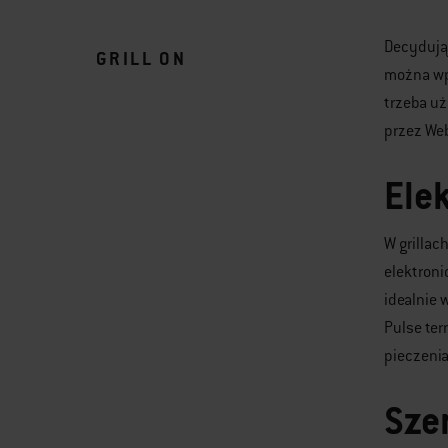
Decydując
GRILL ON
można wpł
trzeba uż
przez Web
Ele
W grillac
elektroni
idealnie
Pulse ter
pieczenia
Sze