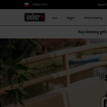
Polska
(PL)
Weber 
Wybierz kraj
Gaz
Węgiel
Pellet drzewny
Kup dowolny grill
DL