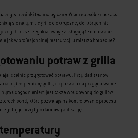
osażony w nowinki technologiczne. W ten sposób znacząco
ją się na tym tle grille elektryczne, do których nie
rycznych na szczególną uwagę zasługują te oferowane
się jak w profesjonalnej restauracji u mistrza barbecue?
towaniu potraw z grilla
lają idealnie przygotować potrawy. Przykład stanowi
tualną temperaturę grilla, co pozwala na przygotowanie
ólnym udogodnieniem jest także wbudowany do grillów
czterech sond, które pozwalają na kontrolowanie procesu
korzystując przy tym darmową aplikację.
 temperatury