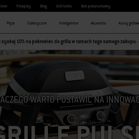
Store
Przepisy
Blog
Grill Skills
Bon podarunkowy
Płyta
Elektryczne
Inteligentne
Akcesoria
Kursy grillo
 i zyskaj 10% na pokrowiec do grilla w ramach tego samego zakupu 
ACZEGO WARTO POSTAWIĆ NA INNOWA
GRILLE PULS