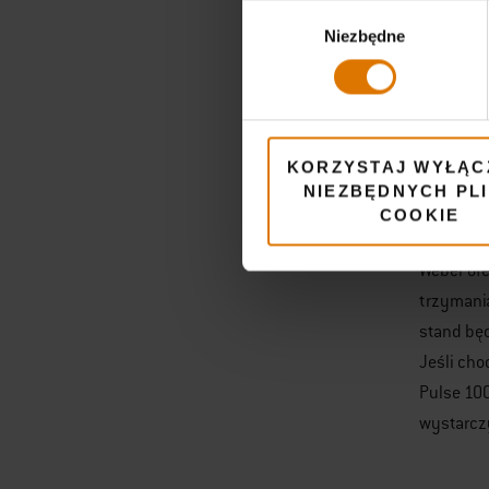
Wybór
on powod
Niezbędne
zgody
smak pot
odprowadz
wyrzuca. 
korzystni
KORZYSTAJ WYŁĄC
NIEZBĘDNYCH PL
Mod
COOKIE
Weber ofe
trzymania
stand będ
Jeśli cho
Pulse 100
wystarczy