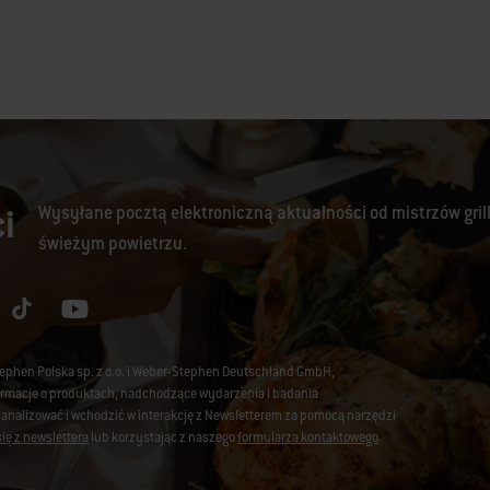
i
Wysyłane pocztą elektroniczną aktualności od mistrzów gril
świeżym powietrzu.
tephen Polska sp. z o.o. i Weber-Stephen Deutschland GmbH,
nformacje o produktach, nadchodzące wydarzenia i badania
 analizować i wchodzić w interakcję z Newsletterem za pomocą narzędzi
ię z newslettera
lub korzystając z naszego
formularza kontaktowego
.