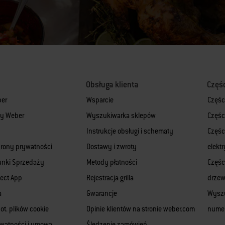
Obsługa klienta
Częś
ber
Wsparcie
Częśc
rmy Weber
Wyszukiwarka sklepów
Częśc
Instrukcje obsługi i schematy
Części
hrony prywatności
Dostawy i zwroty
elekt
unki Sprzedaży
Metody płatności
Części
ect App
Rejestracja grilla
drze
a
Gwarancje
Wyszu
ot. plików cookie
Opinie klientów na stronie weber.com
numer
ywatności i umowa
Śledzenie zamówień