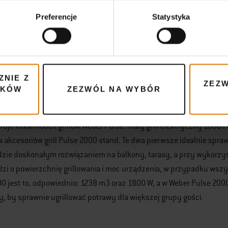
ować trudne do usunięcia zabrudzenia, ale również, przy jego n
Preferencje
Statystyka
raw. Wychodząc naprzeciw oczekiwaniom fanów grillowania, Weber 
ania tłuszczu. W rozwiązaniu tym tłuszcz spływa po prostu do jed
To spore udogodnienie, ponieważ nie trzeba się męczyć później z
e na ich prezentację.
ZNIE Z
ZEZW
IKÓW
ZEZWÓL NA WYBÓR
ele grillów Weber Pulse i ic
ruje kilka modeli grillów Weber Pulse: mały grill elektryczny 1000 
 akcesoriów grill Pulse 2000 stand. Te dwa pierwsze idealnie spra
zie doskonałym rozwiązaniem na balkony, tarasy, a przy wykorzyst
dzi o powierzchnię grillowania i moc urządzenia, w przypadku wsz
0 jest to, odpowiednio: 1238 m3 oraz 1800 W, a w Weber Pulse 200
, by sprawnie ugrillować potrawy dla większej grupy gości.