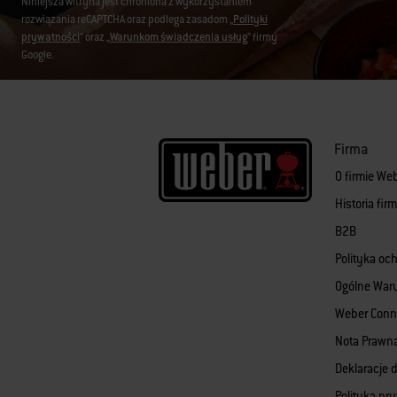
Niniejsza witryna jest chroniona z wykorzystaniem
rozwiązania reCAPTCHA oraz podlega zasadom „
Polityki
prywatności
” oraz „
Warunkom świadczenia usług
” firmy
Google.
Firma
O firmie We
Historia fi
B2B
Polityka oc
Ogólne War
Weber Conn
Nota Prawn
Deklaracje d
Polityka pr