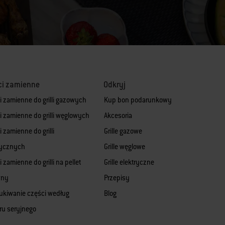
ci zamienne
Odkryj
i zamienne do grilli gazowych
Kup bon podarunkowy
i zamienne do grilli węglowych
Akcesoria
 zamienne do grilli
Grille gazowe
rycznych
Grille węglowe
 zamienne do grilli na pellet
Grille elektryczne
wny
Przepisy
kiwanie części według
Blog
u seryjnego