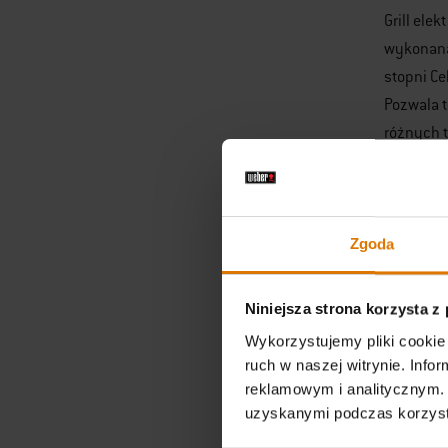
Grill ele
wykonana 
stopni Ce
Pozwala t
różnych t
Wys
Zgoda
W grillac
zapewniaj
duralumin
Niniejsza strona korzysta z
grillowani
Wykorzystujemy pliki cookie 
ruch w naszej witrynie. Inf
Odp
reklamowym i analitycznym. 
uzyskanymi podczas korzysta
Tym, co b