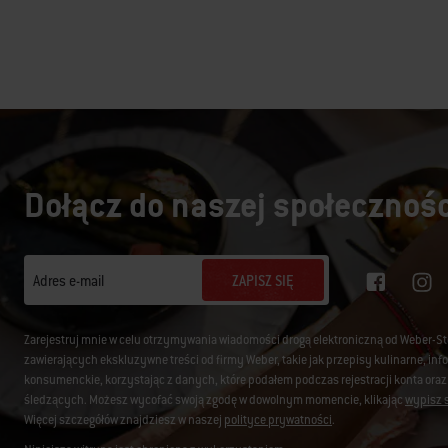
Dołącz do naszej społecznośc
ZAPISZ SIĘ
Adres e-mail
Zarejestruj mnie w celu otrzymywania wiadomości drogą elektroniczną od Weber-S
zawierających ekskluzywne treści od firmy Weber, takie jak przepisy kulinarne, i
konsumenckie, korzystając z danych, które podałem podczas rejestracji konta oraz
śledzących. Możesz wycofać swoją zgodę w dowolnym momencie, klikając
wypisz s
Więcej szczegółów znajdziesz w naszej
polityce prywatności
.