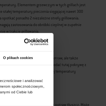
emperatury. Elementem grzewczym w tych grillach jest
ie stałej temperatury pieczenia sięgającej nawet 300
spotkać ponadto 2 niezależne strefy grillowania.
agają zastosowania do obróbki cieplnej w zupełnie
ie w trakcie grillowania.
kończeniowe
O plikach cookies
. Pomagają one w przygotowaniu potraw, ale także
tkowaniu. Jako przykłady można podać tutaj pokrywę z
dają one za utrzymanie optymalnej temperatury
ołecznościowe i analizować
artnerom społecznościowym,
anymi od Ciebie lub
 znajomych, jest wydzielający się z potraw tłuszcz. Może