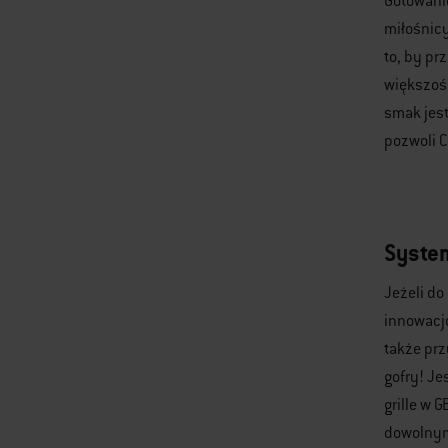
Gotowanie
miłośnicy
to, by pr
większość
smak jest
pozwoli C
System
Jeżeli do
innowacjo
także prz
gofry! Je
grille w 
dowolnym