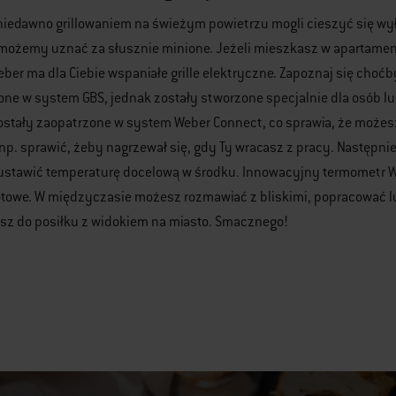
iedawno grillowaniem na świeżym powietrzu mogli cieszyć się wyłą
możemy uznać za słusznie minione. Jeżeli mieszkasz w apartamento
eber ma dla Ciebie wspaniałe grille elektryczne. Zapoznaj się choćby z
e w system GBS, jednak zostały stworzone specjalnie dla osób lub
stały zaopatrzone w system Weber Connect, co sprawia, że możesz
 np. sprawić, żeby nagrzewał się, gdy Ty wracasz z pracy. Nastę
 ustawić temperaturę docelową w środku. Innowacyjny termometr W
towe. W międzyczasie możesz rozmawiać z bliskimi, popracować lub
sz do posiłku z widokiem na miasto. Smacznego!