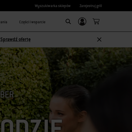
Wyszukiwarka sklepów
Zarejestruj grill
wania
Części i wsparcie
Logowanie/
SEARCH
rejestracja
-
Sprawdź ofertę
EBER
ODZIE