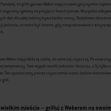
 Pamiętaj, że grille gazowe Weber mają innowacyjny system zapłonu.
st rozgrzany i gotowy na przyjęcie Twoich potraw. Wszystko odby
ch dań dla całej rodziny bywa bardzo cenny. Dodatkowo obszerne 
cji jedzenia, co może być istotne, gdy niespodziewanie z wizytą w
h.
zowe Weber mają także tę zaletę, że same się czyszczą. Po smaczny
j temperatury. Sam wypali resztki jedzenia i tłuszczu, a Ty tylko
ber. Ten uproszczony proces czyszczenia rusztu będzie nieocenio
grill.
w wielkim mieście – grilluj z Weberem na swoi