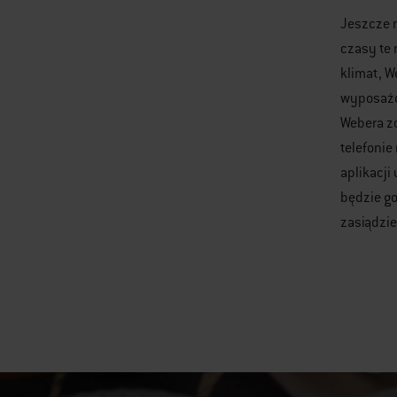
Jeszcze n
czasy te 
klimat, W
wyposażon
Webera zo
telefonie
aplikacji
będzie go
zasiądzie