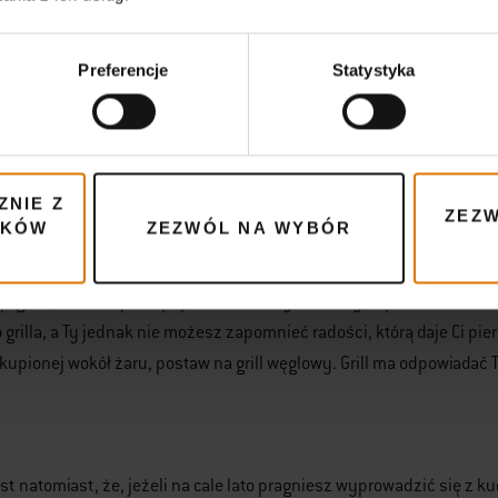
Preferencje
Statystyka
ócej: przy pomocy grilla z systemem GBS lub Weber Crafted zrobisz
 przyjemniejszych okolicznościach – na świeżym powietrzu.
ZNIE Z
ZEZW
IKÓW
ZEZWÓL NA WYBÓR
rill wybrać, by latem gotować na zewnątrz?
c grilla, zawsze pamiętaj o swoich indywidualnych potrzebach.. Nie
grilla, a Ty jednak nie możesz zapomnieć radości, którą daje Ci pi
kupionej wokół żaru, postaw na grill węglowy. Grill ma odpowiadać
st natomiast, że, jeżeli na cale lato pragniesz wyprowadzić się z ku