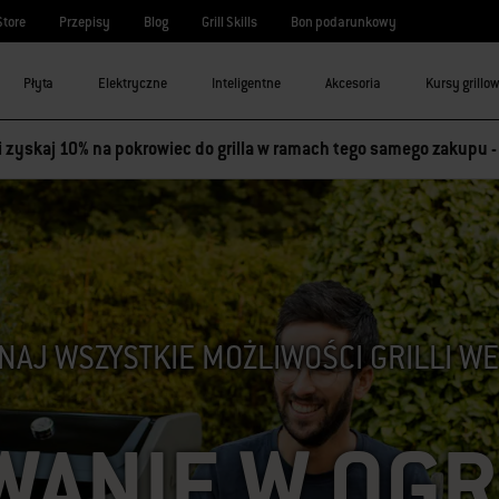
Store
Przepisy
Blog
Grill Skills
Bon podarunkowy
Płyta
Elektryczne
Inteligentne
Akcesoria
Kursy grillo
 i zyskaj 10% na pokrowiec do grilla w ramach tego samego zakupu 
NAJ WSZYSTKIE MOŻLIWOŚCI GRILLI W
WANIE W OGR