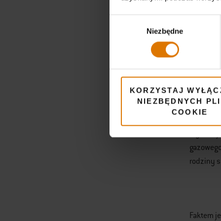
Wybór
Niezbędne
zgody
Mówiąc kr
znacznie
KORZYSTAJ WYŁĄC
NIEZBĘDNYCH PL
Jaki g
COOKIE
Wybierają
gazowego 
rodziny s
Faktem je