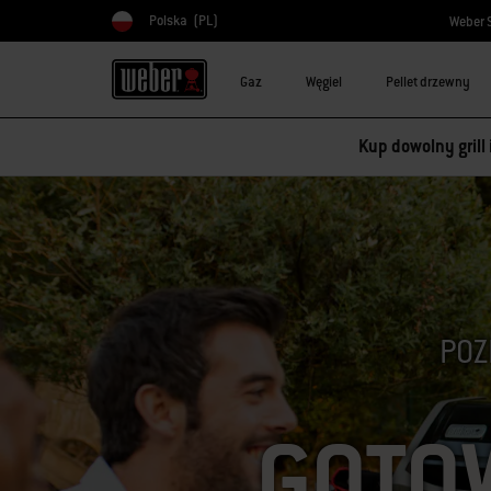
Polska
(PL)
Weber 
Wybierz kraj
Gaz
Węgiel
Pellet drzewny
Kup dowolny grill
POZ
GOTO