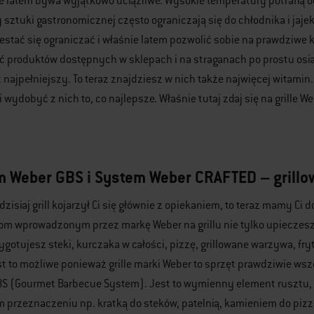
 latem bywa wyjątkowo uciążliwe. Wysokie temperatury potrafią o
 sztuki gastronomicznej często ograniczają się do chłodnika i jaje
zestać się ograniczać i właśnie latem pozwolić sobie na prawdziwe 
 produktów dostępnych w sklepach i na straganach po prostu osią
 najpełniejszy. To teraz znajdziesz w nich także najwięcej witamin
i wydobyć z nich to, co najlepsze. Właśnie tutaj zdaj się na grille We
 Weber GBS i System Weber CRAFTED – grillo
 dzisiaj grill kojarzył Ci się głównie z opiekaniem, to teraz mamy C
m wprowadzonym przez markę Weber na grillu nie tylko upieczesz 
ygotujesz steki, kurczaka w całości, pizzę, grillowane warzywa, fry
st to możliwe ponieważ grille marki Weber to sprzęt prawdziwie ws
GBS (Gourmet Barbecue System). Jest to wymienny element rusztu,
 przeznaczeniu np. kratką do steków, patelnią, kamieniem do piz