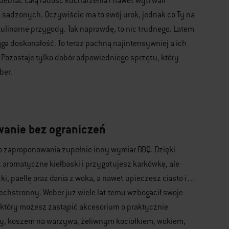
debrać całą radość kucharzenia i nawet wytrwali
k sadzonych. Oczywiście ma to swój urok, jednak co Ty na
kulinarne przygody. Tak naprawdę, to nic trudnego. Latem
ga doskonałość. To teraz pachną najintensywniej a ich
. Pozostaje tylko dobór odpowiedniego sprzętu, który
ber.
wanie bez ograniczeń
i do zaproponowania zupełnie inny wymiar BBQ. Dzięki
aromatyczne kiełbaski i przygotujesz karkówkę, ale
tki, paellę oraz dania z woka, a nawet upieczesz ciasto i…
zechstronny. Weber już wiele lat temu wzbogacił swoje
 który możesz zastąpić akcesorium o praktycznie
zy, koszem na warzywa, żeliwnym kociołkiem, wokiem,