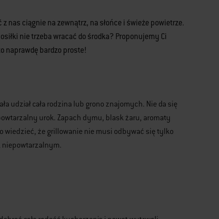
z nas ciągnie na zewnątrz, na słońce i świeże powietrze.
 posiłki nie trzeba wracać do środka? Proponujemy Ci
 to naprawdę bardzo proste!
ała udział cała rodzina lub grono znajomych. Nie da się
iepowtarzalny urok. Zapach dymu, blask żaru, aromaty
wiedzieć, że grillowanie nie musi odbywać się tylko
k niepowtarzalnym.