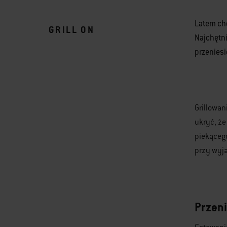
Latem chc
GRILL ON
Najchętni
przeniesi
Grillowan
ukryć, że
piekącego
przy wyj
Przeni