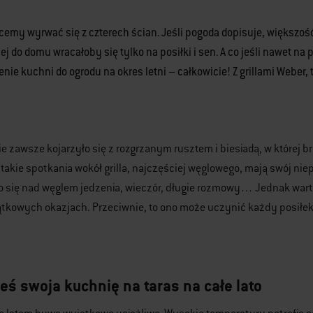
emy wyrwać się z czterech ścian. Jeśli pogoda dopisuje, większość 
ej do domu wracałoby się tylko na posiłki i sen. A co jeśli nawet na
enie kuchni do ogrodu na okres letni – całkowicie! Z grillami Weber,
ie zawsze kojarzyło się z rozgrzanym rusztem i biesiadą, w której br
 takie spotkania wokół grilla, najczęściej węglowego, mają swój n
 się nad węglem jedzenia, wieczór, długie rozmowy… Jednak warto 
ątkowych okazjach. Przeciwnie, to ono może uczynić każdy posiłe
eś swoja kuchnię na taras na całe lato