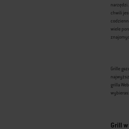
narzędzi.
chwili je
codzienny
wiele por
znajomyc
Grille ga
najwyższe
grilla We
wybierasz 
Grill 