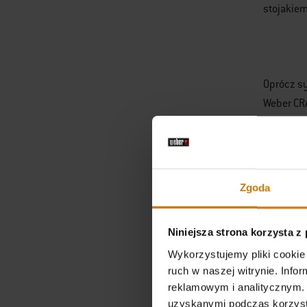
stojakiem
Oprócz sy
Weber CRA
smażenie
Zgoda
Mając gr
przenieść
Niniejsza strona korzysta z
przygotow
Wykorzystujemy pliki cookie 
sosów, gr
ruch w naszej witrynie. Inf
równoleg
reklamowym i analitycznym. 
przewidzi
uzyskanymi podczas korzysta