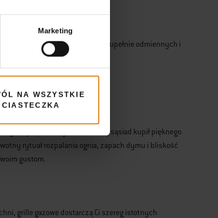
Marketing
 wszystko to, co w kuchni, ale w zupełnie odmiennych i
ÓL NA WSZYSTKIE
CIASTECZKA
 oglądaj się na innych. Jeśli Twój sąsiad kupił pięknego
erwotny rytuał rozpalania ognia, zapach dymu i bliskość
 Twoim gustom.
chni, grille gazowe dostarczą Ci szereg istotnych