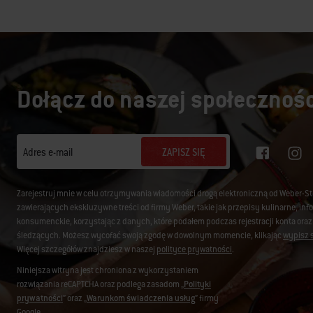
Dołącz do naszej społecznośc
ZAPISZ SIĘ
Adres e-mail
Zarejestruj mnie w celu otrzymywania wiadomości drogą elektroniczną od Weber-S
zawierających ekskluzywne treści od firmy Weber, takie jak przepisy kulinarne, i
konsumenckie, korzystając z danych, które podałem podczas rejestracji konta oraz
śledzących. Możesz wycofać swoją zgodę w dowolnym momencie, klikając
wypisz s
Więcej szczegółów znajdziesz w naszej
polityce prywatności
.
Niniejsza witryna jest chroniona z wykorzystaniem
rozwiązania reCAPTCHA oraz podlega zasadom „
Polityki
prywatności
” oraz „
Warunkom świadczenia usług
” firmy
Google.