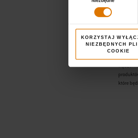
Niezbędne
zgody
Grill Smo
aromatu,
doskonal
kilkugod
KORZYSTAJ WYŁĄC
wędzarkę
NIEZBĘDNYCH PL
wygodne 
COOKIE
Wędzenie 
produktó
które będ