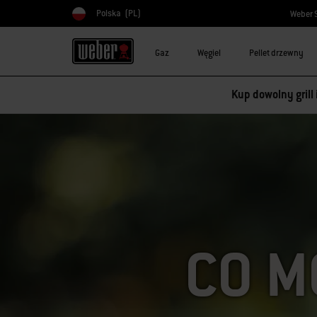
Polska
(PL)
Weber 
Wybierz kraj
Gaz
Węgiel
Pellet drzewny
Kup dowolny grill
CO M