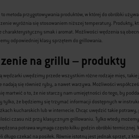
 to metoda przygotowywania produktów, w której do obróbki używa
dzenie wyróżnia się stosowaniem niższej temperatury. Produkty, k
 charakterystyczny smak i aromat. Możliwości wędzenia są obecnie
emy odpowiedniej klasy sprzętem do grillowania.
zenie na grillu – produkty
ą wędzarki uwędzimy przede wszystkim różne rodzaje mięs, takie 
 nadają się również ryby, a nawet warzywa. Możliwości współcześn
ę martwić o to, że nie starczy nam umiejętności do tego, by podd
 tylko, że będziemy się trzymać informacji dostępnych w instrukc
ążkach kucharskich lub w internecie. Chcąc uwędzić takie potraw
ilości czasu niż przy klasycznym grillowaniu. Tylko wtedy możem
ędzona potrawa wymaga często kilku godzin obróbki termicznej. W
li długo czekać na posiłek. Równie istotny jest jednak sprzęt, z 