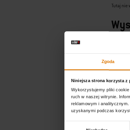
Tutaj nie
Wys
Chcąc za
Wśród nic
klientów 
Zgoda
nich dani
Jeśli cho
Niniejsza strona korzysta z
Cooker
. 
Wykorzystujemy pliki cookie 
przepust
ruch w naszej witrynie. Inf
pokryty 
reklamowym i analitycznym. 
uzyskanymi podczas korzysta
wkładania
przez wie
Wybór