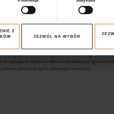
Preferencje
Statystyka
key Mountain Cooker to sprzęt, który zasilany jest węglem drzewn
 takiego jak na prawdziwym ognisku. Wędzarka Smokey Mountain Co
e ochroni ją przed działaniem negatywnych warunków atmosferycz
zinnym wędzeniu, że cały nasz wysiłek pójdzie na marne, w związ
ZNIE Z
, otrzymamy także dodatkowo miarkę do brykietów. Pozwoli ona na
ZEZW
IKÓW
ZEZWÓL NA WYBÓR
umieszczenie go we wnętrzu wędzarki.
to zdobywająca coraz większą popularność metoda grillowania, dz
w. Korzystając ze sprzętu do wędzenia sprawdzonych producentów,
ą zbliżone jakością do tych z najlepszych restauracji.