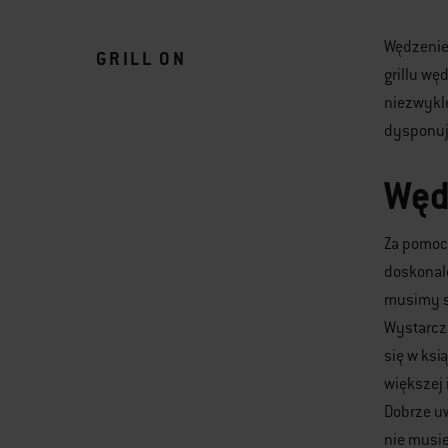
Wędzenie
GRILL ON
grillu wę
niezwykle
dysponuj
Węd
Za pomoc
doskonale
musimy si
Wystarczy
się w ksi
większej 
Dobrze uw
nie musie