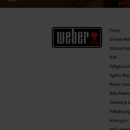
Firma
O firmie We
Historia fi
B2B
Polityka oc
Ogólne War
Weber Conn
Nota Prawn
Deklaracje d
Polityka pr
licencyjna -
treści med