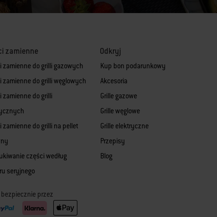
ci zamienne
Odkryj
i zamienne do grilli gazowych
Kup bon podarunkowy
i zamienne do grilli węglowych
Akcesoria
 zamienne do grilli
Grille gazowe
rycznych
Grille węglowe
 zamienne do grilli na pellet
Grille elektryczne
wny
Przepisy
kiwanie części według
Blog
u seryjnego
ć bezpiecznie przez