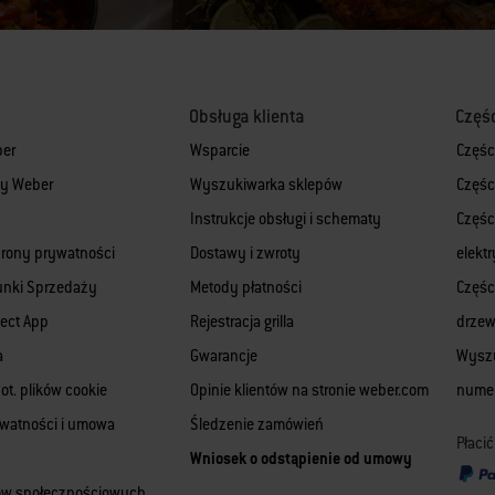
Obsługa klienta
Częś
ber
Wsparcie
Częśc
rmy Weber
Wyszukiwarka sklepów
Częśc
Instrukcje obsługi i schematy
Części
hrony prywatności
Dostawy i zwroty
elekt
unki Sprzedaży
Metody płatności
Części
ect App
Rejestracja grilla
drze
a
Gwarancje
Wyszu
ot. plików cookie
Opinie klientów na stronie weber.com
numer
ywatności i umowa
Śledzenie zamówień
Płaci
Wniosek o odstąpienie od umowy
iów społecznościowych