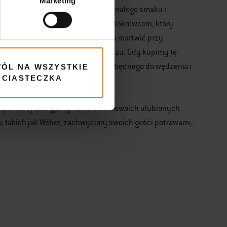
Marketing
ym. Pozwala to na uzyskanie doskonałego smaku i
oker dostępna jest w zestawie z pokrowcem, który
nych. Nie musimy się dzięki temu martwić przy
ku z np. przelotnym opadem deszczu. Gdy kupimy tę
 dokładne odmierzenie opału niezbędnego do wędzenia i
ÓL NA WSZYSTKIE
CIASTECZKA
ięki której odkryjemy nowe smaki swoich ulubionych
 takich jak Weber, zachwycimy swoich gości potrawami,