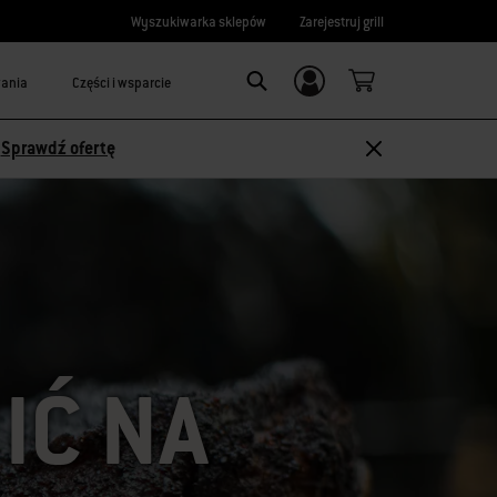
Wyszukiwarka sklepów
Zarejestruj grill
wania
Części i wsparcie
Logowanie/
SEARCH
rejestracja
-
Sprawdź ofertę
IĆ NA