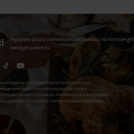
i
Wysyłane pocztą elektroniczną aktualności od mistrzów gril
świeżym powietrzu.
tephen Polska sp. z o.o. i Weber-Stephen Deutschland GmbH,
nformacje o produktach, nadchodzące wydarzenia i badania
 analizować i wchodzić w interakcję z Newsletterem za pomocą narzędzi
ię z newslettera
lub korzystając z naszego
formularza kontaktowego
.