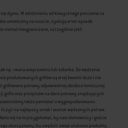
 się dymu. W odróżnieniu od klasycznego pieczenia na
tóre umieścimy na ruszcie, zyskają w ten sposób
 niemal nieograniczone, szczególnie jeśli
jak np. rwana wieprzowina lub żeberka. Do wędzenia
ie produkowanych grillów są w tej kwestii duże i nie
ać grillowane potrawy odpowiedniej obróbce termicznej.
ji grilla oraz przepisów na dane potrawy znajdujących
y, powinniśmy także pamiętać o wygospodarowaniu
y liczyć na najlepszy smak i aromat wędzonych potraw.
arto się na to przygotować, by nasi domownicy i goście
którego skorzystamy, by uwędzić swoje ulubione produkty.