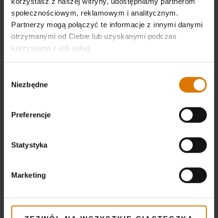
korzystasz z naszej witryny, udostępniamy partnerom
zdobyczy technologii, zapewnia on produkty o
społecznościowym, reklamowym i analitycznym.
najwyższej jakości. Doskonałym tego
Partnerzy mogą połączyć te informacje z innymi danymi
otrzymanymi od Ciebie lub uzyskanymi podczas
przykładem jest
fartuch kolekcjonerski
z
korzystania z ich usług.
regulowanym paskiem na szyję oraz wiązaniem
w talii. Ma on dwie przednie kieszenie, w
Wybór
których możemy umieścić m.in. szczypce,
Niezbędne
zgody
termometr czy telefon komórkowy. Najwyższej
jakości poliester i bawełna o wysokiej
Preferencje
gramaturze zapewniają skuteczną ochronę
odzieży i ciała przed tryskającym tłuszczem.
Statystyka
Jednocześnie jest to fartuch wyglądający
niezwykle stylowo, którego nie powstydziłby
się sam szef kuchni. Unikalny szary kolor,
Marketing
stylowa naszywka z logo Webera i dwukolorowy
pasek – to wszystko sprawia, że fartuch
kolekcjonerski prezentuje się okazale.