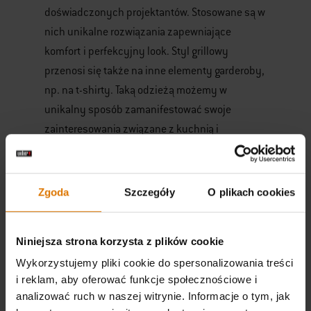
doświadczonych projektantów. Stosowane są w
nich unikalne rozwiązania zapewniające
komfort i perfekcyjny look. Styl grillowy
przenosi się także na inne elementy garderoby,
np. na t-shirty. Taką odzieżą możemy w
unikalny sposób zamanifestować swoje
zainteresowania związane z kuchnią i
spędzaniem wolnego czasu.
Stylowy i bezpieczny
Zgoda
Szczegóły
O plikach cookies
grill z Weberem
Niniejsza strona korzysta z plików cookie
Weber to amerykański producent sprzętu i
Wykorzystujemy pliki cookie do spersonalizowania treści
akcesoriów do grillowania, w którego ofercie
i reklam, aby oferować funkcje społecznościowe i
znajdziemy wysokiej klasy akcesoria ochronne
analizować ruch w naszej witrynie. Informacje o tym, jak
i odzież na grilla. Korzystając z najnowszych