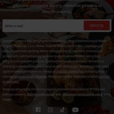
grillowania, entuzjastów jedzenia i miłośników gotowania na
świeżym powietrzu.
ZAPISZ SIĘ
Adres e-mail
Zarejestruj mnie w celu otrzymywania wiadomości drogą elektroniczną od Weber-
Stephen Polska sp. z o.o. i Weber-Stephen Deutschland GmbH, zawierających
ekskluzywne treści od firmy Weber, takie jak przepisy kulinarne, informacje o
produktach, nadchodzące wydarzenia i badania konsumenckie, korzystając z
danych, które podałem podczas rejestracji konta oraz analizować i wchodzić w
interakcję z Newsletterem za pomocą narzędzi śledzących. Możesz wycofać swoją
zgodę w dowolnym momencie, klikając
wypisz się z newslettera
lub korzystając z
naszego
formularza kontaktowego
. Więcej szczegółów znajdziesz w naszej
polityce
prywatności
.
Niniejsza witryna jest chroniona z wykorzystaniem rozwiązania reCAPTCHA oraz
podlega zasadom „
Polityki prywatności
” oraz „
Warunkom świadczenia usług
” firmy
Google.