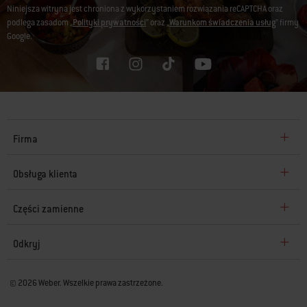
Niniejsza witryna jest chroniona z wykorzystaniem rozwiązania reCAPTCHA oraz
podlega zasadom „
Polityki prywatności
” oraz „
Warunkom świadczenia usług
” firmy
Google.
Firma
Obsługa klienta
Części zamienne
Odkryj
© 2026 Weber. Wszelkie prawa zastrzeżone.