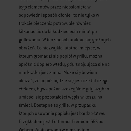
jego elementów przez nieosłonięte w
odpowiedni sposób dłonie i to nie tylko w
trakcie pieczenia potraw, ale również
kilkanaście do kilkudziesięciu minut po
grillowaniu. W ten sposób uniknie się groźnych
obrażeń. Co niezwykle istotne: miejsce, w
którym gromadzi się popiół w grillu, można
opróżnić dopiero wtedy, gdy znajdująca się na
nim kratka jest zimna. Może się bowiem
okazać, że popiół będzie się jeszcze tlił czego
efektem, bywa pożar, szczególnie gdy szybko
umieści się pozostałości węgla w koszu na
śmieci. Dostępne są grille, w przypadku
których usuwanie popiołu jest bardzo łatwe.
Przykładem jest Performer Premium GBS od
Webera. Zastosowano w nim system