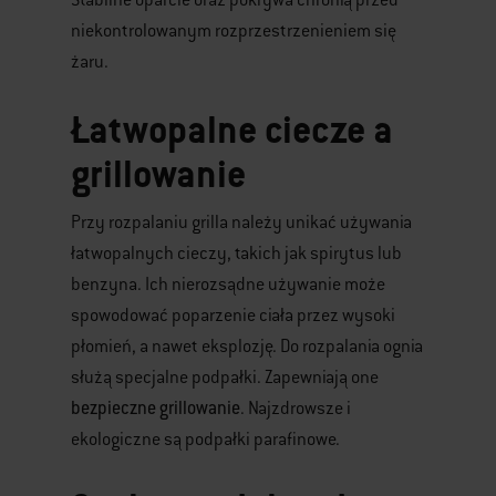
Stabilne oparcie oraz pokrywa chronią przed
niekontrolowanym rozprzestrzenieniem się
żaru.
Łatwopalne ciecze a
grillowanie
Przy rozpalaniu grilla należy unikać używania
łatwopalnych cieczy, takich jak spirytus lub
benzyna. Ich nierozsądne używanie może
spowodować poparzenie ciała przez wysoki
płomień, a nawet eksplozję. Do rozpalania ognia
służą specjalne podpałki. Zapewniają one
bezpieczne grillowanie
. Najzdrowsze i
ekologiczne są podpałki parafinowe.