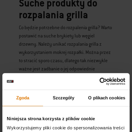
Suche produkty do
rozpalania grilla
Co będzie potrzebne do rozpalenia grilla? Warto
postawić na suche brykiety lub węgiel
drzewny. Należy unikać rozpalania grilla z
wykorzystaniem mokrej rozpałki. Można przez
to stracić sporo czasu, dlatego tak niezwykle
ważne jest zadbanie o jej odpowiednie
przechowywanie, w suchym, pozbawionym
dostępu do wilgoci miejscu. Na rynku dostępne
są brykiety w wodoodpornych opakowaniach.
Zgoda
Szczegóły
O plikach cookies
Środki ochrony i
Niniejsza strona korzysta z plików cookie
narzędzia
Wykorzystujemy pliki cookie do spersonalizowania treści