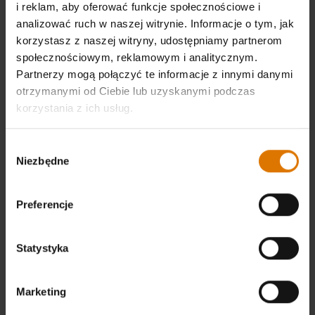
pomagające w
i reklam, aby oferować funkcje społecznościowe i
analizować ruch w naszej witrynie. Informacje o tym, jak
grillowaniu
korzystasz z naszej witryny, udostępniamy partnerom
społecznościowym, reklamowym i analitycznym.
Przy grillowaniu bardzo ważne są odpowiednie
Partnerzy mogą połączyć te informacje z innymi danymi
środki ochrony osobistej i narzędzia. Oprócz
otrzymanymi od Ciebie lub uzyskanymi podczas
rękawic ochronnych i fartucha z
korzystania z ich usług.
żaroodpornych materiałów należy wyposażyć
się również takie produkty jak szczypce,
Wybór
Niezbędne
zgody
łopatki, czy też termometry do grilla. Wysokiej
jakości produkty tego typu można znaleźć w
ofercie Webera. Wyjątkowym udogodnieniem
Preferencje
jest termometr iGrill.
Statystyka
Grill a dzieci i
zwierzęta
Marketing