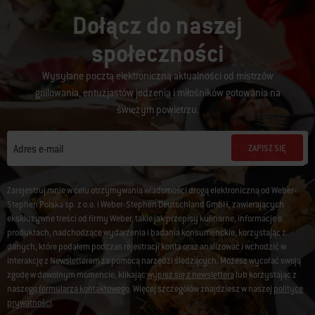
Dołącz do naszej
społeczności
Wysyłane pocztą elektroniczną aktualności od mistrzów
grillowania, entuzjastów jedzenia i miłośników gotowania na
świeżym powietrzu.
ZAPISZ SIĘ
Adres e-mail
Zarejestruj mnie w celu otrzymywania wiadomości drogą elektroniczną od Weber-
Stephen Polska sp. z o.o. i Weber-Stephen Deutschland GmbH, zawierających
ekskluzywne treści od firmy Weber, takie jak przepisy kulinarne, informacje o
produktach, nadchodzące wydarzenia i badania konsumenckie, korzystając z
danych, które podałem podczas rejestracji konta oraz analizować i wchodzić w
interakcję z Newsletterem za pomocą narzędzi śledzących. Możesz wycofać swoją
zgodę w dowolnym momencie, klikając
wypisz się z newslettera
lub korzystając z
naszego
formularza kontaktowego
. Więcej szczegółów znajdziesz w naszej
polityce
prywatności
.