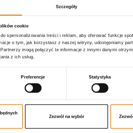
Szczegóły
 plików cookie
do spersonalizowania treści i reklam, aby oferować funkcje sp
ormacje o tym, jak korzystasz z naszej witryny, udostępniamy p
Partnerzy mogą połączyć te informacje z innymi danymi otrzym
i
Wysyłane pocztą elektroniczną aktualności od mistrzów gril
nia z ich usług.
świeżym powietrzu.
Preferencje
Statystyka
tephen Polska sp. z o.o. i Weber-Stephen Deutschland GmbH,
nformacje o produktach, nadchodzące wydarzenia i badania
 analizować i wchodzić w interakcję z Newsletterem za pomocą narzędzi
zbędnych
ię z newslettera
lub korzystając z naszego
formularza kontaktowego
.
Zezwól na wybór
Zezwól