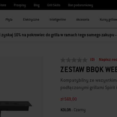
Store
Przepisy
Blog
Grill Skills
Bon podarunkowy
Płyta
Elektryczne
Inteligentne
Akcesoria
Kursy grillo
 i zyskaj 10% na pokrowiec do grilla w ramach tego samego zakupu 
(0)
Napisz re
Brak
wartości
ZESTAW BBQK WE
oceny
Łącze
do
Kompatybilny ze wszystkimi
tej
samej
podłączonymi grillami Spirit 
strony.
zł 569,00
Color
Czarny
KOLOR :