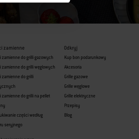
ci zamienne
Odkryj
i zamienne do grilli gazowych
Kup bon podarunkowy
i zamienne do grilli węglowych
Akcesoria
 zamienne do grilli
Grille gazowe
rycznych
Grille węglowe
 zamienne do grilli na pellet
Grille elektryczne
wny
Przepisy
kiwanie części według
Blog
u seryjnego