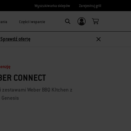
Wyszukiwarka sklepów
Zarejestruj grill
wania
Części i wsparcie
Logowanie/
Search
rejestracja
-
Sprawdź ofertę
cenzję
BER CONNECT
 zestawami Weber BBQ KItchen z
i Genesis