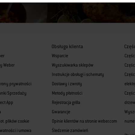
Obsługa klienta
Częś
ber
Wsparcie
Częśc
rmy Weber
Wyszukiwarka sklepów
Częśc
Instrukcje obsługi i schematy
Części
hrony prywatności
Dostawy i zwroty
elekt
unki Sprzedaży
Metody płatności
Części
ect App
Rejestracja grilla
drze
a
Gwarancje
Wyszu
ot. plików cookie
Opinie klientów na stronie weber.com
numer
ywatności i umowa
Śledzenie zamówień