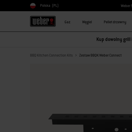
Polska
(PL)
Weber 
Wybierz kraj
Gaz
Węgiel
Pellet drzewny
Kup dowolny grill
BBQ Kitchen Connection Kits
Zestaw BBQK Weber Connect