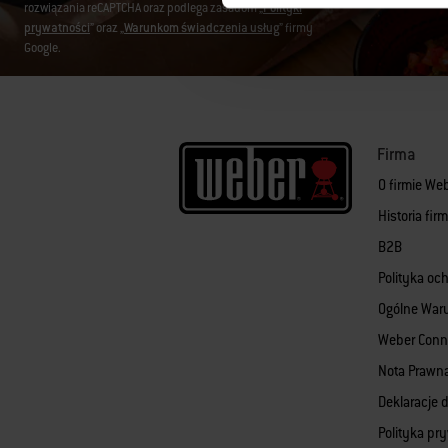
rozwiązania reCAPTCHA oraz podlega zasadom „
Polityki
prywatności
” oraz „
Warunkom świadczenia usług
” firmy
Google.
Firma
O firmie We
Historia fi
B2B
Polityka oc
Ogólne War
Weber Conn
Nota Prawn
Deklaracje d
Polityka pr