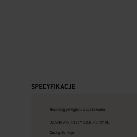
SPECYFIKACJE
Rozmiary po wyjęciu z opakowania
32.5cm WYS. x 12cm SZER. x 17cm DŁ.
Cechy i funkcje