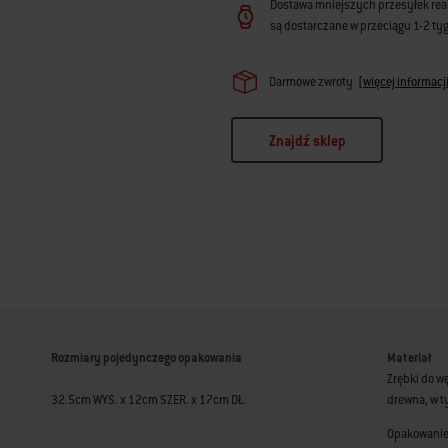
Dostawa mniejszych przesyłek reali
są dostarczane w przeciągu 1-2 ty
Darmowe zwroty
(
więcej informacj
Znajdź sklep
Rozmiary pojedynczego opakowania
Materiał
Zrębki do w
32.5cm WYS. x 12cm SZER. x 17cm DŁ.
drewna, w t
Opakowanie 