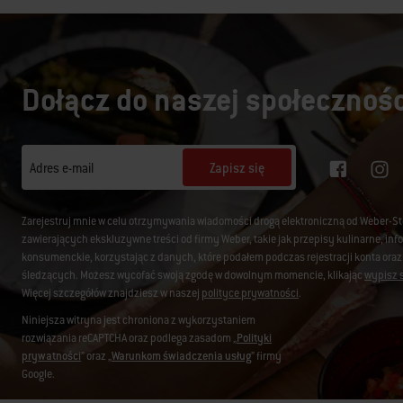
Dołącz do naszej społecznośc
Zapisz się
Adres e-mail
Zarejestruj mnie w celu otrzymywania wiadomości drogą elektroniczną od Weber-S
zawierających ekskluzywne treści od firmy Weber, takie jak przepisy kulinarne, i
konsumenckie, korzystając z danych, które podałem podczas rejestracji konta oraz
śledzących. Możesz wycofać swoją zgodę w dowolnym momencie, klikając
wypisz s
Więcej szczegółów znajdziesz w naszej
polityce prywatności
.
Niniejsza witryna jest chroniona z wykorzystaniem
rozwiązania reCAPTCHA oraz podlega zasadom „
Polityki
prywatności
” oraz „
Warunkom świadczenia usług
” firmy
Google.