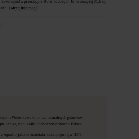
zowana jest w przeciągu 6-9 dni roboczych. Grille powyżej 31,5 kg
godni.
(
więcej informacji
)
i
)
ędzenia Weber są wykonane z naturalnych gatunków
ym: Jabłko; Marlus Mill. Pochodzenie drewna: Polska.
z wysokiej jakości materiału nadającego się w 100%