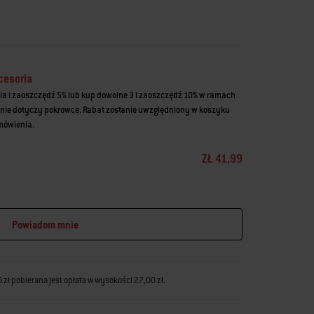
cesoria
ia i zaoszczędź 5% lub kup dowolne 3 i zaoszczędź 10% w ramach
nie dotyczy pokrowce. Rabat zostanie uwzględniony w koszyku
amówienia.
ZŁ 41,99
Powiadom mnie
zł pobierana jest opłata w wysokości 27,00 zł.