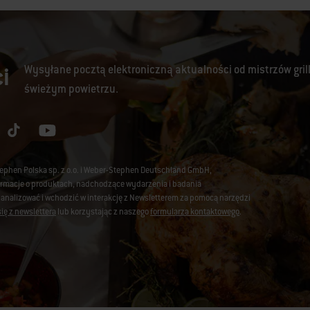
i
Wysyłane pocztą elektroniczną aktualności od mistrzów gril
świeżym powietrzu.
tephen Polska sp. z o.o. i Weber-Stephen Deutschland GmbH,
nformacje o produktach, nadchodzące wydarzenia i badania
 analizować i wchodzić w interakcję z Newsletterem za pomocą narzędzi
ię z newslettera
lub korzystając z naszego
formularza kontaktowego
.