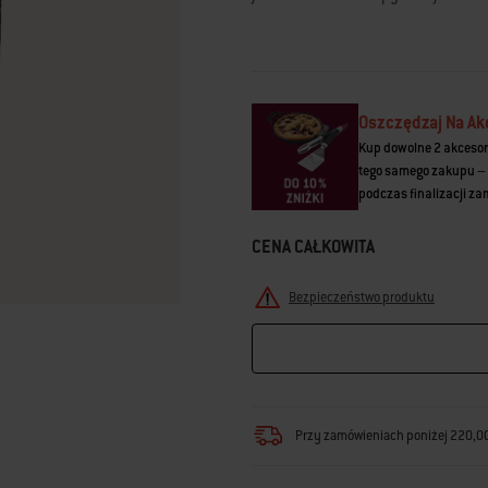
Read
43
Reviews.
Łącze
do
tej
samej
Oszczędzaj Na Ak
strony.
Kup dowolne 2 akcesor
tego samego zakupu – 
podczas finalizacji z
CENA CAŁKOWITA
Bezpieczeństwo produktu
Przy zamówieniach poniżej 220,00 