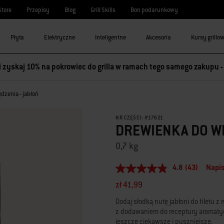
Store
Przepisy
Blog
Grill Skills
Bon podarunkowy
Płyta
Elektryczne
Inteligentne
Akcesoria
Kursy grillo
 i zyskaj 10% na pokrowiec do grilla w ramach tego samego zakupu 
dzenia - jabłoń
NR CZĘŚCI:
#
17621
DREWIENKA DO WĘ
0,7 kg
4.8
(43)
Napis
4.8
z
zł 41,99
5
gwiazdek,
Dodaj słodką nutę jabłoni do filetu 
średnia
z dodawaniem do receptury aromatyc
wartość
oceny.
jeszcze ciekawsze i pyszniejsze.