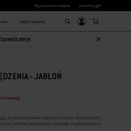
Wyszukiwarka sklepów
Zarejestruj grill
wania
Części i wsparcie
Logowanie/
Search
rejestracja
-
Sprawdź ofertę
DZENIA - JABŁOŃ
z recenzję
z ryby, by wnieść powiew świeżości na talerz. Eksperymenty
znych wiórków drewnianych sprawiają, że grillowanie jest