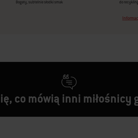
Bogaty, subtelnie słodki smak
do recyklin
Informac
ę, co mówią inni miłośnicy 