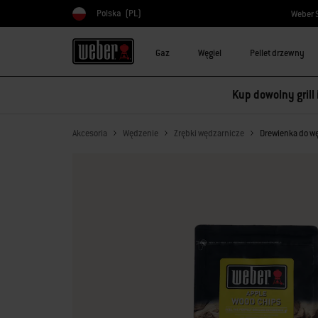
Polska
(PL)
Weber 
Wybierz kraj
Gaz
Węgiel
Pellet drzewny
Kup dowolny grill
Akcesoria
Wędzenie
Zrębki wędzarnicze
Drewienka do wę