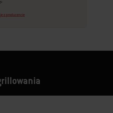
gu
je o producencie
grillowania