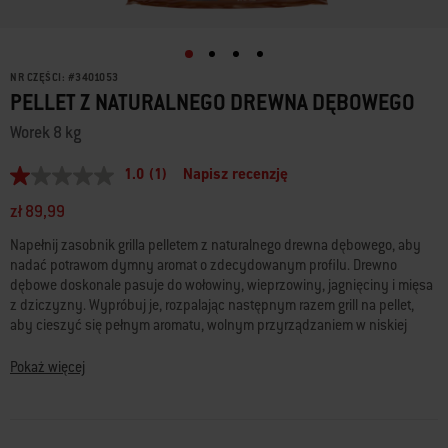
NR CZĘŚCI:
#
3401053
PELLET Z NATURALNEGO DREWNA DĘBOWEGO
Worek 8 kg
1.0
(1)
Napisz recenzję
1.0
z
zł 89,99
5
gwiazdek,
Napełnij zasobnik grilla pelletem z naturalnego drewna dębowego, aby
średnia
wartość
nadać potrawom dymny aromat o zdecydowanym profilu. Drewno
oceny.
dębowe doskonale pasuje do wołowiny, wieprzowiny, jagnięciny i mięsa
Read
z dziczyzny. Wypróbuj je, rozpalając następnym razem grill na pellet,
a
aby cieszyć się pełnym aromatu, wolnym przyrządzaniem w niskiej
Review.
Łącze
temperaturze.
do
Pokaż więcej
tej
• 100% naturalnego drewna bez dodatków
samej
• Intensywność aromatu: wysoka
strony.
• Profil aromatu: uniwersalny, subtelny i lekko słodki
• Pasuje do mięsa z wołowiny, wieprzowiny, jagnięciny i dziczyzny