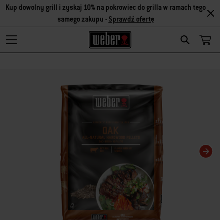
Kup dowolny grill i zyskaj 10% na pokrowiec do grilla w ramach tego
samego zakupu -
Sprawdź ofertę
Search
Zmiana bieżącego slajdu karuzeli spowoduje zmianę bieżącego slajdu powiąza