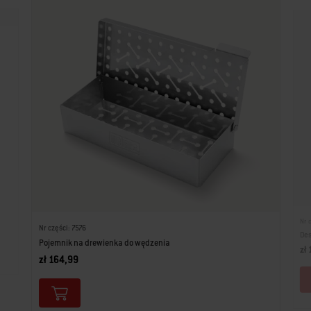
Nr 
Nr części: 7576
Des
Pojemnik na drewienka do wędzenia
zł
zł 164,99