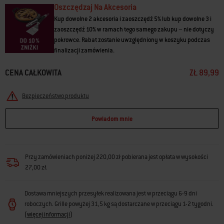
Oszczędzaj Na Akcesoria
• Do stosowania w grillach na pellet Weber® i innych marek
Kup dowolne 2 akcesoria i zaoszczędź 5% lub kup dowolne 3 i
zaoszczędź 10% w ramach tego samego zakupu – nie dotyczy
pokrowce. Rabat zostanie uwzględniony w koszyku podczas
finalizacji zamówienia.
CENA CAŁKOWITA
ZŁ 89,99
Bezpieczeństwo produktu
Powiadom mnie
Przy zamówieniach poniżej 220,00 zł pobierana jest opłata w wysokości
27,00 zł.
Dostawa mniejszych przesyłek realizowana jest w przeciągu 6-9 dni
roboczych. Grille powyżej 31,5 kg są dostarczane w przeciągu 1-2 tygodni.
(
więcej informacji
)