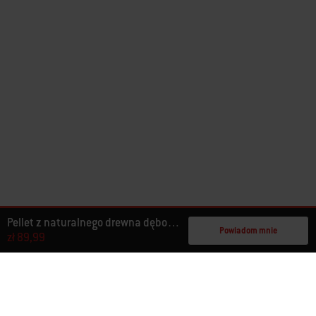
Pellet z naturalnego drewna dębowego
Powiadom mnie
zł 89,99