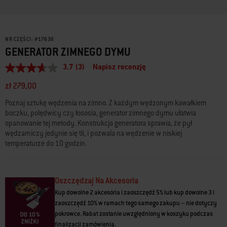
NR CZĘŚCI:
#
17636
GENERATOR ZIMNEGO DYMU
3.7
(3)
Napisz recenzję
3.7
z
zł 279,00
5
gwiazdek,
Poznaj sztukę wędzenia na zimno. Z każdym wędzonym kawałkiem
średnia
wartość
boczku, polędwicy czy łososia, generator zimnego dymu ułatwia
oceny.
opanowanie tej metody. Konstrukcja generatora sprawia, że pył
Read
wędzarniczy jedynie się tli, i pozwala na wędzenie w niskiej
3
temperaturze do 10 godzin.
Reviews.
Łącze
do
tej
samej
Oszczędzaj Na Akcesoria
strony.
Kup dowolne 2 akcesoria i zaoszczędź 5% lub kup dowolne 3 i
zaoszczędź 10% w ramach tego samego zakupu – nie dotyczy
pokrowce. Rabat zostanie uwzględniony w koszyku podczas
finalizacji zamówienia.