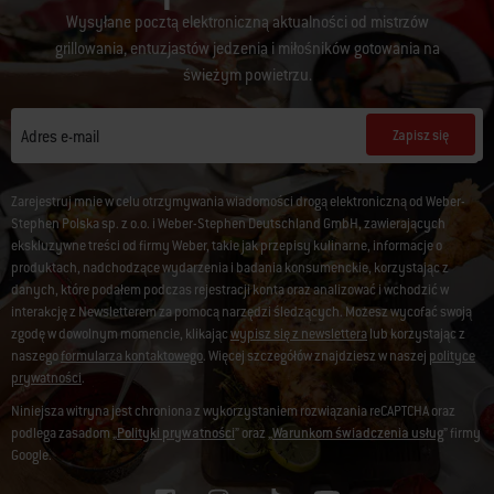
Wysyłane pocztą elektroniczną aktualności od mistrzów
grillowania, entuzjastów jedzenia i miłośników gotowania na
świeżym powietrzu.
Zapisz się
Adres e-mail
Zarejestruj mnie w celu otrzymywania wiadomości drogą elektroniczną od Weber-
Stephen Polska sp. z o.o. i Weber-Stephen Deutschland GmbH, zawierających
ekskluzywne treści od firmy Weber, takie jak przepisy kulinarne, informacje o
produktach, nadchodzące wydarzenia i badania konsumenckie, korzystając z
danych, które podałem podczas rejestracji konta oraz analizować i wchodzić w
interakcję z Newsletterem za pomocą narzędzi śledzących. Możesz wycofać swoją
zgodę w dowolnym momencie, klikając
wypisz się z newslettera
lub korzystając z
naszego
formularza kontaktowego
. Więcej szczegółów znajdziesz w naszej
polityce
prywatności
.
Niniejsza witryna jest chroniona z wykorzystaniem rozwiązania reCAPTCHA oraz
podlega zasadom „
Polityki prywatności
” oraz „
Warunkom świadczenia usług
” firmy
Google.