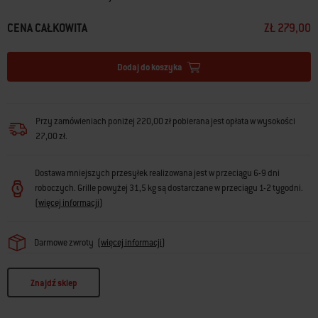
CENA CAŁKOWITA
ZŁ 279,00
Dodaj do koszyka
Przy zamówieniach poniżej 220,00 zł pobierana jest opłata w wysokości
27,00 zł.
Dostawa mniejszych przesyłek realizowana jest w przeciągu 6-9 dni
roboczych. Grille powyżej 31,5 kg są dostarczane w przeciągu 1-2 tygodni.
(
więcej informacji
)
Darmowe zwroty
(
więcej informacji
)
Znajdź sklep