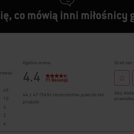
ę, co mówią inni miłośnicy 