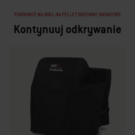
POKROWCE NA GRILL NA PELLET DRZEWNY SMOKEFIRE
Kontynuuj odkrywanie