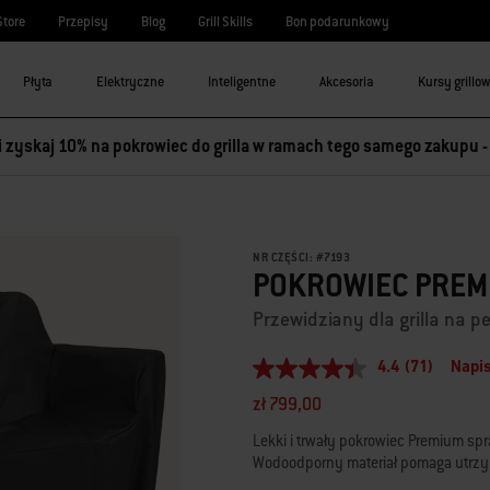
Store
Przepisy
Blog
Grill Skills
Bon podarunkowy
Płyta
Elektryczne
Inteligentne
Akcesoria
Kursy grillo
 i zyskaj 10% na pokrowiec do grilla w ramach tego samego zakupu 
NR CZĘŚCI:
#
7193
POKROWIEC PREMI
Przewidziany dla grilla na 
4.4
(71)
Napis
4.4
z
zł 799,00
5
gwiazdek,
Lekki i trwały pokrowiec Premium spra
średnia
Wodoodporny materiał pomaga utrzymać
wartość
oceny.