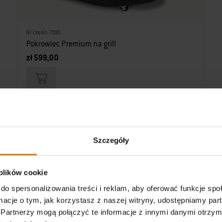
Nr części: 7190
Pokrowiec Premium na grill
zł 599,00
Szczegóły
 plików cookie
do spersonalizowania treści i reklam, aby oferować funkcje sp
ormacje o tym, jak korzystasz z naszej witryny, udostępniamy p
Partnerzy mogą połączyć te informacje z innymi danymi otrzym
POTRZEBUJESZ INSPIRACJI DO GRILLOWANIA?