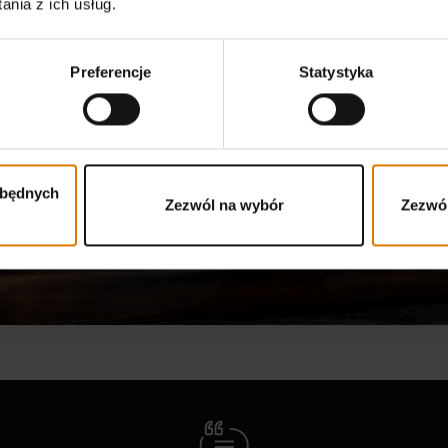
nia z ich usług.
ze bezkonkurencyjne przep
ferują wprost nieograniczo
Preferencje
Statystyka
możliwości
Poznaj przepisy
zbędnych
Zezwól na wybór
Zezwól