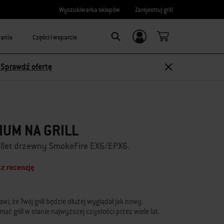
Wyszukiwarka sklepów
Zarejestruj grill
wania
Części i wsparcie
Logowanie/
Search
rejestracja
-
Sprawdź ofertę
UM NA GRILL
pellet drzewny SmokeFire EX6/EPX6.
z recenzję
wi, że Twój grill będzie dłużej wyglądał jak nowy.
 grill w stanie najwyższej czystości przez wiele lat.