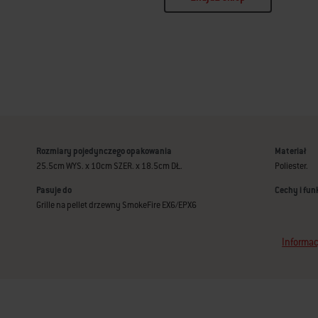
Rozmiary pojedynczego opakowania
Materiał
25.5cm WYS. x 10cm SZER. x 18.5cm DŁ.
Poliester.
Pasuje do
Cechy i fun
Grille na pellet drzewny SmokeFire EX6/EPX6
Informac