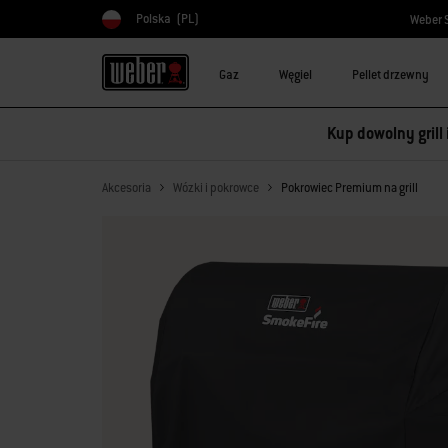
Polska
(PL)
Weber 
Wybierz kraj
Gaz
Węgiel
Pellet drzewny
Kup dowolny grill
Akcesoria
Wózki i pokrowce
Pokrowiec Premium na grill