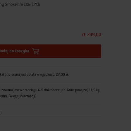
ewny SmokeFire EX6/EPX6
ZŁ 799,00
Dodaj do koszyka
zł pobierana jest opłata w wysokości 27,00 zł.
zowana jest w przeciągu 6-9 dni roboczych. Grille powyżej 31,5 kg
godni.
(
więcej informacji
)
i
)