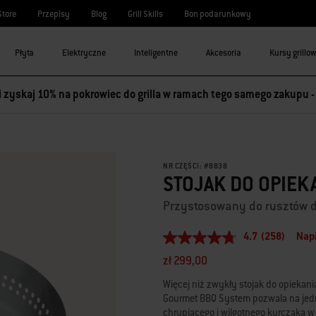
Store
Przepisy
Blog
Grill Skills
Bon podarunkowy
Płyta
Elektryczne
Inteligentne
Akcesoria
Kursy grillo
 i zyskaj 10% na pokrowiec do grilla w ramach tego samego zakupu 
NR CZĘŚCI:
#
8838
STOJAK DO OPIEK
Przystosowany do rusztów d
4.7
(258)
Napi
4.7
z
zł 299,00
5
gwiazdek,
Więcej niż zwykły stojak do opiekani
średnia
Gourmet BBQ System pozwala na jedn
wartość
oceny.
chrupiącego i wilgotnego kurczaka w