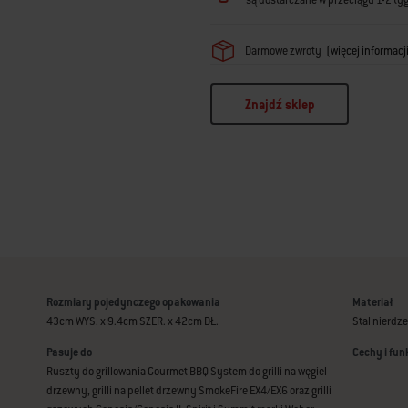
są dostarczane w przeciągu 1-2 ty
Darmowe zwroty
(
więcej informacj
Znajdź sklep
Rozmiary pojedynczego opakowania
Materiał
43cm WYS. x 9.4cm SZER. x 42cm DŁ.
Stal nierdz
Pasuje do
Cechy i fun
Ruszty do grillowania Gourmet BBQ System do grilli na węgiel
drzewny, grilli na pellet drzewny SmokeFire EX4/EX6 oraz grilli