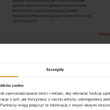
gazowych Genesis/Genesis II, Spirit i Summit marki Weber.
Zgodność także z rusztami do grillowania i zestawem ramek
WEBER CRAFTED do grilli na pellet drzewny SmokeFire
EX4/EX6/EPX4/EPX6 oraz grilli gazowych Genesis 2022, Genesis
2016+ i Spirit 2016+.
Informac
Szczegóły
 plików cookie
do spersonalizowania treści i reklam, aby oferować funkcje sp
ormacje o tym, jak korzystasz z naszej witryny, udostępniamy p
Partnerzy mogą połączyć te informacje z innymi danymi otrzym