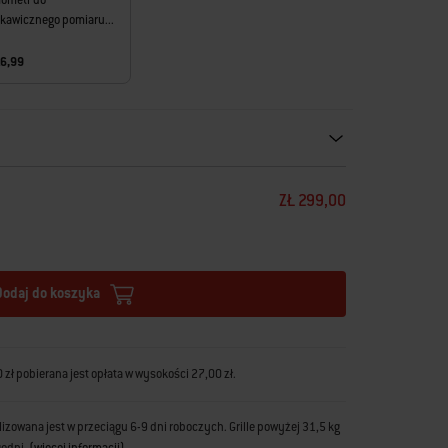
ometr do
kawicznego pomiaru...
16,99
ecommendations. Please use left and arrows to navigate.
ZŁ 299,00
Dodaj do koszyka
zł pobierana jest opłata w wysokości 27,00 zł.
zowana jest w przeciągu 6-9 dni roboczych. Grille powyżej 31,5 kg