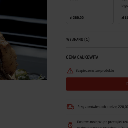
Płyta
Term
błys
zł 289,00
zł 1
Carousel containing list of product r
WYBRANO (1)
CENA CAŁKOWITA
Bezpieczeństwo produktu
Przy zamówieniach poniżej 220,00 
Dostawa mniejszych przesyłek reali