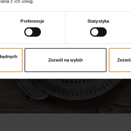
nia z ich usług.
GOURMET BARBECUE SYSTEM
Preferencje
Statystyka
eden system, nieskończon
możliwości
Odtwórz film
zbędnych
Zezwól na wybór
Zezwól