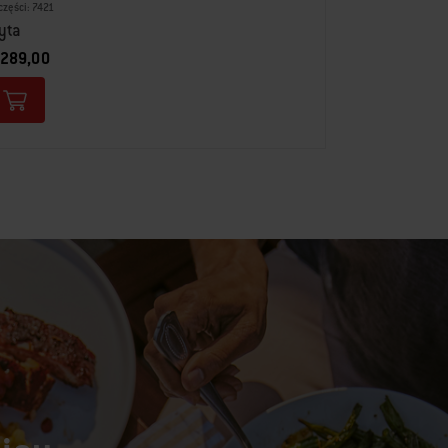
części: 7421
yta
 289,00