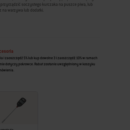
y przyrządzić soczystego kurczaka na puszce piwa, lub
z na warzywa lub dodatki.
Gourmet BBQ System do grilli na węgiel drzewny, grilli na
z grilli gazowych Genesis/Genesis II, Spirit i Summit marki
 i zestawem ramek WEBER CRAFTED do grilli na pellet
6 oraz grilli gazowych Genesis 2022, Genesis 2016+ i
cesoria
ia i zaoszczędź 5% lub kup dowolne 3 i zaoszczędź 10% w ramach
nie dotyczy pokrowce. Rabat zostanie uwzględniony w koszyku
amówienia.