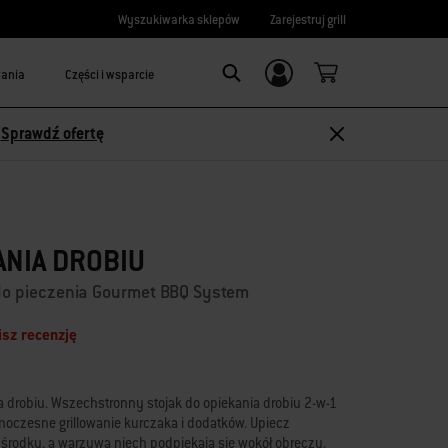
Wyszukiwarka sklepów
Zarejestruj grill
wania
Części i wsparcie
Logowanie/
Search
rejestracja
-
Sprawdź ofertę
ANIA DROBIU
o pieczenia Gourmet BBQ System
sz recenzję
a drobiu. Wszechstronny stojak do opiekania drobiu 2-w-1
oczesne grillowanie kurczaka i dodatków. Upiecz
 środku, a warzywa niech podpiekają się wokół obręczy.