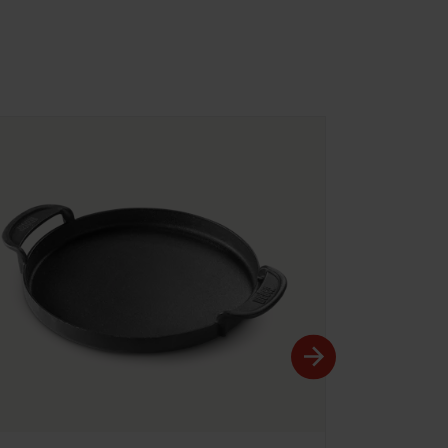
Nr części: 7425
GBS Wok