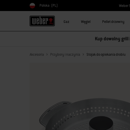
Polska
(PL)
Weber 
Wybierz kraj
Gaz
Węgiel
Pellet drzewny
Kup dowolny grill
Akcesoria
Przybory i naczynia
Stojak do opiekania drobiu