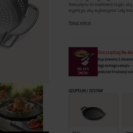
Read
Nalej płynu do środkowej szyjki, ab
258
wyjmij go, aby wykorzystać cały kos
Reviews.
Łącze
do
• Zgodność z rusztami do grillowania 
Pokaż więcej
tej
pellet drzewny SmokeFire EX4/EX6 ora
samej
Weber
strony.
• Zgodność z rusztami do grillowania
drzewny SmokeFire EX4/EX6/EPX4/EPX
Spirit 2016+
Oszczędzaj Na Ak
Kup dowolne 2 akcesor
tego samego zakupu – 
podczas finalizacji z
UZUPEŁNIJ ZESTAW