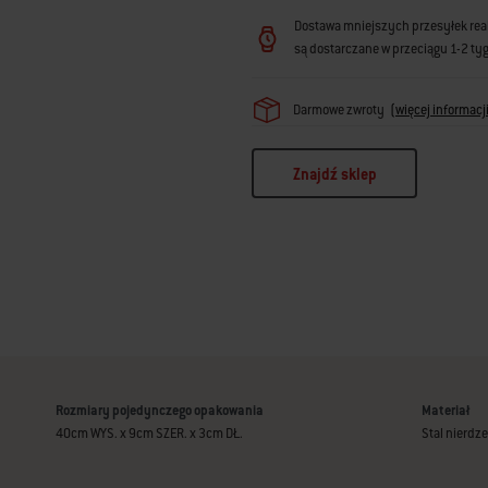
Dostawa mniejszych przesyłek reali
są dostarczane w przeciągu 1-2 ty
Darmowe zwroty
(
więcej informacj
Znajdź sklep
Rozmiary pojedynczego opakowania
Materiał
40cm WYS. x 9cm SZER. x 3cm DŁ.
Stal nierdz