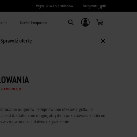
Wyszukiwarka sklepów
Zarejestruj grill
wania
Części i wsparcie
Logowanie/
Search
rejestracja
-
Sprawdź ofertę
LOWANIA
z recenzję
obracanie burgerów i zdejmowanie steków z grilla. To
a jest dostatecznie długie, aby dłoń pozostawała z dala od
ia w zmywarce, co ułatwia czyszczenie.