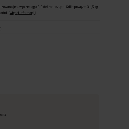
zowana jest w przeciągu 6-9 dni roboczych. Grille powyżej 31,5 kg
godni.
(
więcej informacji
)
i
)
ewna