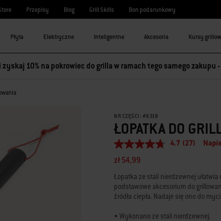
Store
Przepisy
Blog
Grill Skills
Bon podarunkowy
Płyta
Elektryczne
Inteligentne
Akcesoria
Kursy grillo
 i zyskaj 10% na pokrowiec do grilla w ramach tego samego zakupu 
lowania
NR CZĘŚCI:
#
6318
ŁOPATKA DO GRIL
4.7
(27)
Napis
4.7
z
zł 54,99
5
gwiazdek,
Łopatka ze stali nierdzewnej ułatwia 
średnia
podstawowe akcesorium do grillowani
wartość
oceny.
źródła ciepła. Nadaje się ono do myc
Read
27
• Wykonano ze stali nierdzewnej.
Reviews.