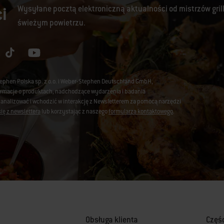
i
Wysyłane pocztą elektroniczną aktualności od mistrzów gril
świeżym powietrzu.
tephen Polska sp. z o.o. i Weber-Stephen Deutschland GmbH,
nformacje o produktach, nadchodzące wydarzenia i badania
 analizować i wchodzić w interakcję z Newsletterem za pomocą narzędzi
ię z newslettera
lub korzystając z naszego
formularza kontaktowego
.
Obsługa klienta
Częś