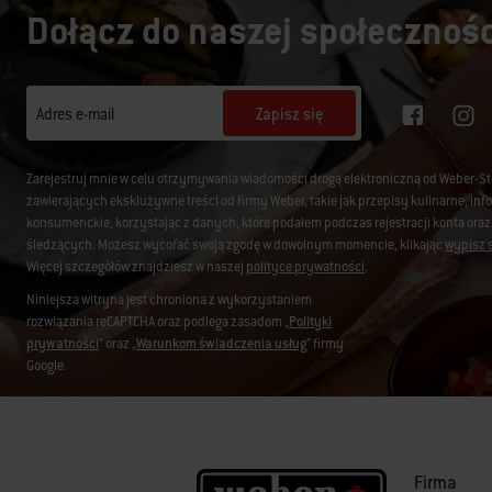
Dołącz do naszej społecznośc
Zapisz się
Adres e-mail
Zarejestruj mnie w celu otrzymywania wiadomości drogą elektroniczną od Weber-S
zawierających ekskluzywne treści od firmy Weber, takie jak przepisy kulinarne, i
konsumenckie, korzystając z danych, które podałem podczas rejestracji konta oraz
śledzących. Możesz wycofać swoją zgodę w dowolnym momencie, klikając
wypisz s
Więcej szczegółów znajdziesz w naszej
polityce prywatności
.
Niniejsza witryna jest chroniona z wykorzystaniem
rozwiązania reCAPTCHA oraz podlega zasadom „
Polityki
prywatności
” oraz „
Warunkom świadczenia usług
” firmy
Google.
Firma