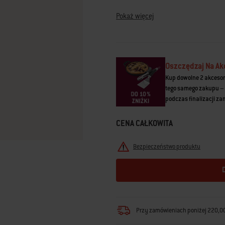
• Możliwość mycia w zmywarce, co u
Łącze
do
• Pętelka ułatwia zawieszenie i prze
Pokaż więcej
tej
samej
strony.
Oszczędzaj Na Ak
Kup dowolne 2 akcesor
tego samego zakupu – 
podczas finalizacji z
CENA CAŁKOWITA
Bezpieczeństwo produktu
Przy zamówieniach poniżej 220,00 