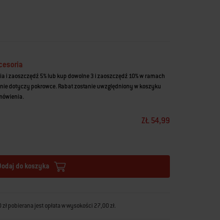
łatwia czyszczenie.
chowywanie łopatki.
cesoria
ia i zaoszczędź 5% lub kup dowolne 3 i zaoszczędź 10% w ramach
nie dotyczy pokrowce. Rabat zostanie uwzględniony w koszyku
amówienia.
ZŁ 54,99
Dodaj do koszyka
zł pobierana jest opłata w wysokości 27,00 zł.