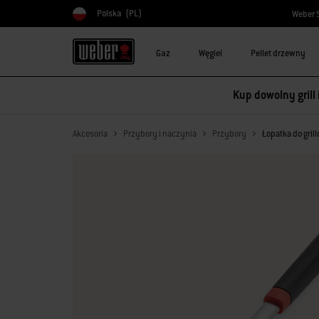
Polska
(PL)
Weber 
Wybierz kraj
Gaz
Węgiel
Pellet drzewny
Kup dowolny grill
Akcesoria
Przybory i naczynia
Przybory
Łopatka do gril