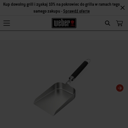
Kup dowolny grill i zyskaj 10% na pokrowiec do grilla w ramach tego
samego zakupu -
Sprawdź ofertę
Search
Zmiana bieżącego slajdu karuzeli spowoduje zmianę bieżącego slajdu powiąza