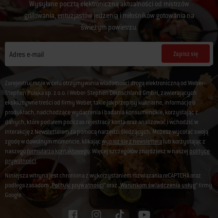
Wysyłane pocztą elektroniczną aktualności od mistrzów
grillowania, entuzjastów jedzenia i miłośników gotowania na
świeżym powietrzu.
Zapisz się
Adres e-mail
Zarejestruj mnie w celu otrzymywania wiadomości drogą elektroniczną od Weber-
Stephen Polska sp. z o.o. i Weber-Stephen Deutschland GmbH, zawierających
ekskluzywne treści od firmy Weber, takie jak przepisy kulinarne, informacje o
produktach, nadchodzące wydarzenia i badania konsumenckie, korzystając z
danych, które podałem podczas rejestracji konta oraz analizować i wchodzić w
interakcję z Newsletterem za pomocą narzędzi śledzących. Możesz wycofać swoją
zgodę w dowolnym momencie, klikając
wypisz się z newslettera
lub korzystając z
naszego
formularza kontaktowego
. Więcej szczegółów znajdziesz w naszej
polityce
prywatności
.
Niniejsza witryna jest chroniona z wykorzystaniem rozwiązania reCAPTCHA oraz
podlega zasadom „
Polityki prywatności
” oraz „
Warunkom świadczenia usług
” firmy
Google.