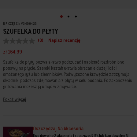
NR CZĘŚCI:
#
3400423
SZUFELKA DO PŁYTY
(0)
Napisz recenzję
Brak
wartości
zł 164,99
oceny
Łącze
Szufelka do płyty pozwala łatwo podrzucać i nabierać rozdrobnione
do
tej
potrawy na płycie. Szeroki kształt ułatwia obracanie dużej ilości
samej
smażonego ryżu lub ziemniaków. Podwyższone krawędzie zatrzymują
strony.
składniki podczas zdejmowania z płyty w celu podania. Po zakończeniu
grillowania możesz ją umyć w zmywarce.
• Szeroki kształt ułatwia pracę z dużą ilością rozdrobnionych potraw
Pokaż więcej
• Podwyższone krawędzie zatrzymują składniki podczas zdejmowania z
płyty
• Łatwość czyszczenia – nadaje się do mycia w zmywarce
• Antypoślizgowy uchwyt zapewnia pewny chwyt podczas nabierania
Oszczędzaj Na Akcesoria
potraw
• Bardzo trwały materiał ze stali nierdzewnej
Kup dowolne 2 akcesoria i zaoszczędź 5% lub kup dowolne 3 i