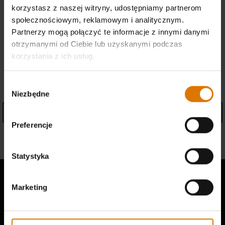
korzystasz z naszej witryny, udostępniamy partnerom
społecznościowym, reklamowym i analitycznym.
Znajdź sklep
Partnerzy mogą połączyć te informacje z innymi danymi
otrzymanymi od Ciebie lub uzyskanymi podczas
korzystania z ich usług.
SPECYFIKACJE
Wybór
Niezbędne
zgody
Więcej informacji
Preferencje
Informacje o producencie
Statystyka
Marketing
Dowiedz się, co mówią inni