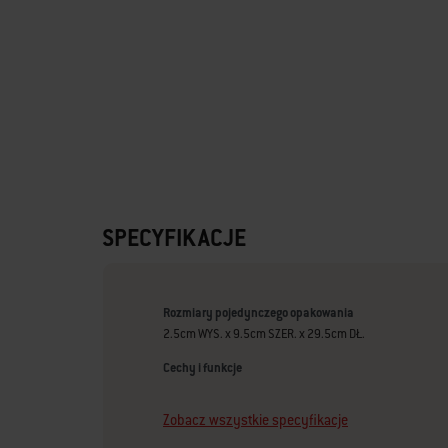
SPECYFIKACJE
Rozmiary pojedynczego opakowania
2.5cm WYS. x 9.5cm SZER. x 29.5cm DŁ.
Cechy i funkcje
Zobacz wszystkie specyfikacje