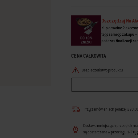
Łącze
do
tej
samej
Oszczędzaj Na Ak
strony.
Kup dowolne 2 akcesor
tego samego zakupu – 
podczas finalizacji z
CENA CAŁKOWITA
Bezpieczeństwo produktu
Przy zamówieniach poniżej 220,00 
Dostawa mniejszych przesyłek reali
są dostarczane w przeciągu 1-2 ty