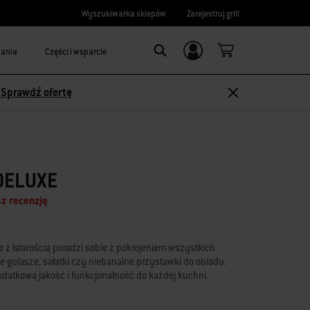
Wyszukiwarka sklepów
Zarejestruj grill
wania
Części i wsparcie
Logowanie/
Search
rejestracja
-
Sprawdź ofertę
DELUXE
z recenzję
e z łatwością poradzi sobie z pokrojeniem wszystkich
gulasze, sałatki czy niebanalne przystawki do obiadu.
odatkową jakość i funkcjonalność do każdej kuchni.