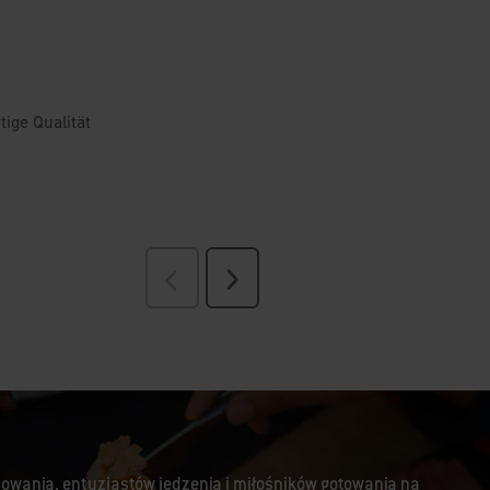
lowania, entuzjastów jedzenia i miłośników gotowania na