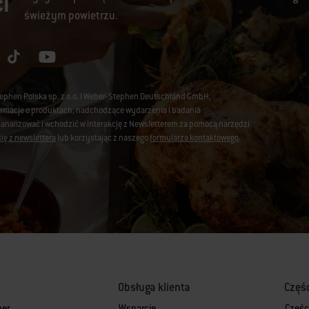
i
świeżym powietrzu.
tephen Polska sp. z o.o. i Weber-Stephen Deutschland GmbH,
nformacje o produktach, nadchodzące wydarzenia i badania
 analizować i wchodzić w interakcję z Newsletterem za pomocą narzędzi
ię z newslettera
lub korzystając z naszego
formularza kontaktowego
.
Obsługa klienta
Częś
ber
Wsparcie
Częśc