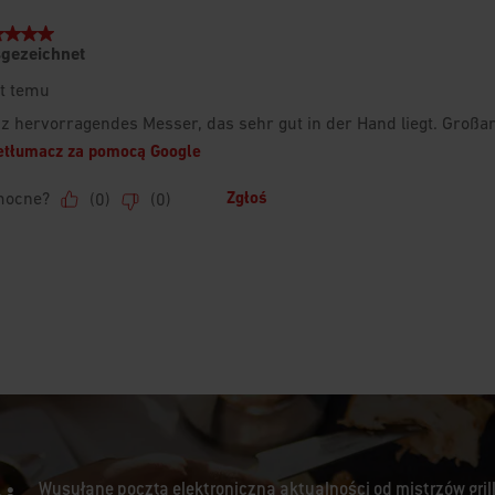
Wysyłane pocztą elektroniczną aktualności od mistrzów gril