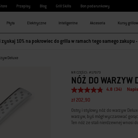
Store
Przepisy
Blog
Grill Skills
Bon podarunkowy
Płyta
Elektryczne
Inteligentne
Akcesoria
Kursy grillo
 i zyskaj 10% na pokrowiec do grilla w ramach tego samego zakupu 
rzyw Deluxe
NR CZĘŚCI:
#
17073
NÓŻ DO WARZYW 
4.8
(34)
Napis
4.8
z
zł 202,90
5
gwiazdek,
Ostry i stylowy nóż do warzyw Delux
średnia
warzyw, byś mógł wyczarować gorące 
wartość
oceny.
Ten nóż ze stali nierdzewnej wnosi d
Read
34
Reviews.