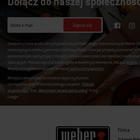
Dołącz do naszej społecznośc
Zapisz się
Adres e-mail
Zarejestruj mnie w celu otrzymywania wiadomości drogą elektroniczną od Weber-S
zawierających ekskluzywne treści od firmy Weber, takie jak przepisy kulinarne, i
konsumenckie, korzystając z danych, które podałem podczas rejestracji konta oraz
śledzących. Możesz wycofać swoją zgodę w dowolnym momencie, klikając
wypisz s
Więcej szczegółów znajdziesz w naszej
polityce prywatności
.
Niniejsza witryna jest chroniona z wykorzystaniem
rozwiązania reCAPTCHA oraz podlega zasadom „
Polityki
prywatności
” oraz „
Warunkom świadczenia usług
” firmy
Google.
Firma
O firmie We