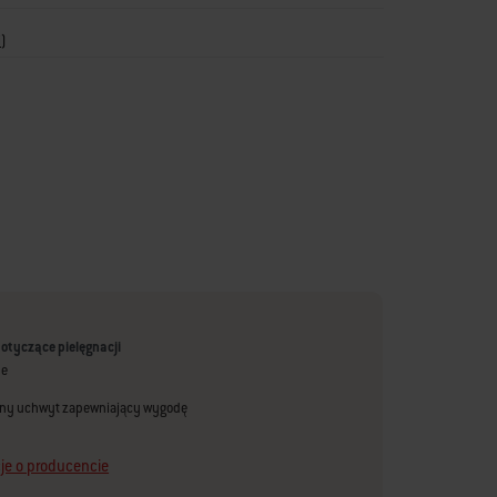
i
)
dotyczące pielęgnacji
ne
ny uchwyt zapewniający wygodę
je o producencie