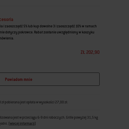
cesoria
ia i zaoszczędź 5% lub kup dowolne 3 i zaoszczędź 10% w ramach
nie dotyczy pokrowce. Rabat zostanie uwzględniony w koszyku
amówienia.
ZŁ 202,90
Powiadom mnie
zł pobierana jest opłata w wysokości 27,00 zł.
zowana jest w przeciągu 6-9 dni roboczych. Grille powyżej 31,5 kg
godni.
(
więcej informacji
)