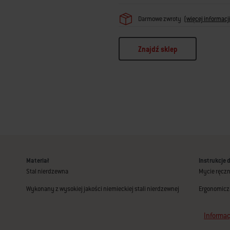
Darmowe zwroty
(
więcej informacj
Znajdź sklep
Materiał
Instrukcje 
Stal nierdzewna
Mycie ręcz
Wykonany z wysokiej jakości niemieckiej stali nierdzewnej
Ergonomicz
Informac