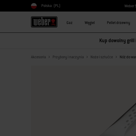
Polska
(PL)
Weber 
Wybierz kraj
Gaz
Węgiel
Pellet drzewny
Kup dowolny grill
Akcesoria
Przybory i naczynia
Noże i sztućce
Nóż do wa