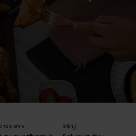
ci zamienne
Odkryj
i zamienne do grilli gazowych
Kup bon podarunkowy