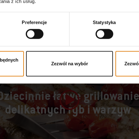
nia z ich usług.
Preferencje
Statystyka
zbędnych
Zezwól na wybór
Zezwól
FORMA DO GRILLOWANIA DELUXE
Dziecinnie łatwe grillowani
delikatnych ryb i warzyw
Odtwórz film