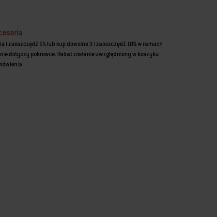
cesoria
ia i zaoszczędź 5% lub kup dowolne 3 i zaoszczędź 10% w ramach
nie dotyczy pokrowce. Rabat zostanie uwzględniony w koszyku
amówienia.
ecommendations. Please use left and arrows to navigate.