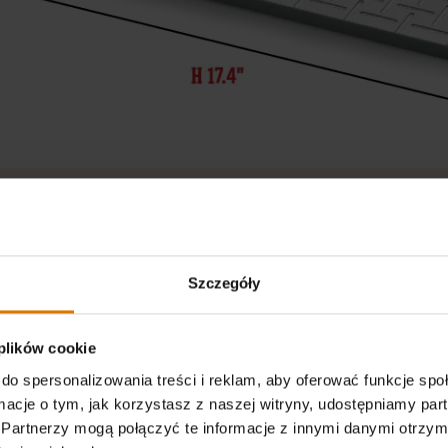
Rozmiary pojedynczego opakowania
Instrukcje 
3.6cm WYS. x 30cm SZER. x 44cm DŁ.
Nadaje się
Cechy i funkcje
Szczegóły
we 57 cm i
Idealnie na
kawałków je
 plików cookie
Informac
do spersonalizowania treści i reklam, aby oferować funkcje sp
ormacje o tym, jak korzystasz z naszej witryny, udostępniamy p
Partnerzy mogą połączyć te informacje z innymi danymi otrzym