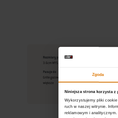
Rozmiary po wyjęciu z opakowania
3.6cm WYS. x 30cm SZER. x 44cm DŁ.
Pasuje do
Zgoda
Grille gazowe Weber® Q 300/3000 i większe, grille węglo
większe
Niniejsza strona korzysta z
Wykorzystujemy pliki cookie 
ruch w naszej witrynie. Inf
reklamowym i analitycznym. 