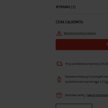
WYBRANO (1)
CENA CAŁKOWITA
Bezpieczeństwo produktu
Przy zamówieniach poniżej 220,00 
Dostawa mniejszych przesyłek reali
są dostarczane w przeciągu 1-2 ty
Darmowe zwroty
(
więcej informacj