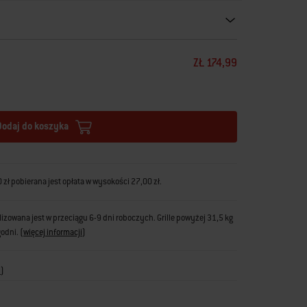
ZŁ 174,99
Dodaj do koszyka
zł pobierana jest opłata w wysokości 27,00 zł.
zowana jest w przeciągu 6-9 dni roboczych. Grille powyżej 31,5 kg
godni.
(
więcej informacji
)
i
)