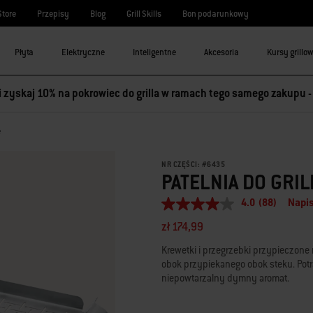
Store
Przepisy
Blog
Grill Skills
Bon podarunkowy
Płyta
Elektryczne
Inteligentne
Akcesoria
Kursy grillo
 i zyskaj 10% na pokrowiec do grilla w ramach tego samego zakupu 
e
NR CZĘŚCI:
#
6435
PATELNIA DO GRI
4.0
(88)
Napis
4.0
z
zł 174,99
5
gwiazdek,
Krewetki i przegrzebki przypieczon
średnia
obok przypiekanego obok steku. Potr
wartość
oceny.
niepowtarzalny dymny aromat.
Read
88
Reviews.