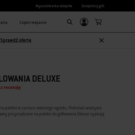
Wyszukiwarka sklepów
Zarejestruj grill
wania
Części i wsparcie
Logowanie/
Search
rejestracja
-
Sprawdź ofertę
LLOWANIA DELUXE
z recenzję
e na patelni w zaciszu własnego ogrodu. Podsmaż warzywa
awy przyrządzane na patelni do grillowania Deluxe zyskują