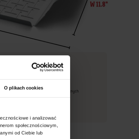
dotyczące pielęgnacji
 do mycia w zmywarce
O plikach cookies
daje się do filetów rybnych lub innych delikatnych
dzenia, które mogą spaść między ruszty
je o producencie
ołecznościowe i analizować
artnerom społecznościowym,
anymi od Ciebie lub