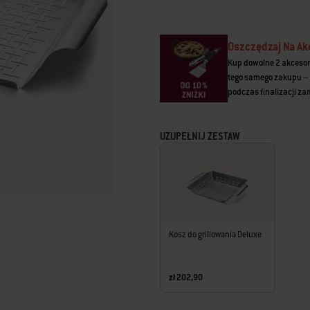
Łącze
do
tej
samej
Oszczędzaj Na Ak
strony.
Kup dowolne 2 akcesor
tego samego zakupu – 
podczas finalizacji z
UZUPEŁNIJ ZESTAW
Kosz do grillowania Deluxe
zł 202,90
Carousel containing list of product r