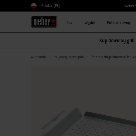
Polska
(PL)
Weber 
Wybierz kraj
Gaz
Węgiel
Pellet drzewny
Kup dowolny grill
Akcesoria
Przybory i naczynia
Patelnia do grillowania Delux