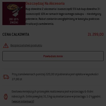
Oszczędzaj Na Akcesoria
Kup dowolne 2 akcesoria i zaoszczędź 5% lub kup dowolne 3 i
zaoszczędź 10% w ramach tego samego zakupu – nie dotyczy
pokrowce. Rabat zostanie uwzględniony w koszyku podczas
finalizacji zamówienia.
CENA CAŁKOWITA
ZŁ 299,00
Bezpieczeństwo produktu
Powiadom mnie
Przy zamówieniach poniżej 220,00 zł pobierana jest opłata w wysokości
27,00 zł.
Dostawa mniejszych przesyłek realizowana jest w przeciągu 6-9 dni
roboczych. Grille powyżej 31,5 kg są dostarczane w przeciągu 1-2 tygodni.
(
więcej informacji
)