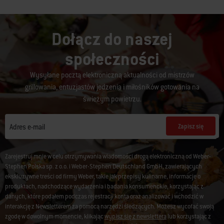
Dołącz do naszej
społeczności
Wysyłane pocztą elektroniczną aktualności od mistrzów
grillowania, entuzjastów jedzenia i miłośników gotowania na
świeżym powietrzu.
Zapisz się
Adres e-mail
Zarejestruj mnie w celu otrzymywania wiadomości drogą elektroniczną od Weber-
Stephen Polska sp. z o.o. i Weber-Stephen Deutschland GmbH, zawierających
ekskluzywne treści od firmy Weber, takie jak przepisy kulinarne, informacje o
produktach, nadchodzące wydarzenia i badania konsumenckie, korzystając z
danych, które podałem podczas rejestracji konta oraz analizować i wchodzić w
interakcję z Newsletterem za pomocą narzędzi śledzących. Możesz wycofać swoją
zgodę w dowolnym momencie, klikając
wypisz się z newslettera
lub korzystając z