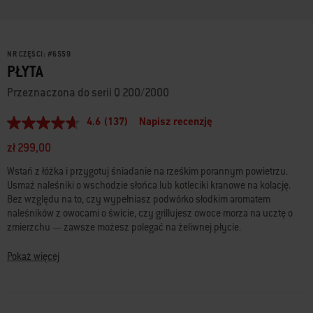
NR CZĘŚCI:
#
6559
PŁYTA
Przeznaczona do serii Q 200/2000
4.6
(137)
Napisz recenzję
4.6
z
zł 299,00
5
gwiazdek,
Wstań z łóżka i przygotuj śniadanie na rześkim porannym powietrzu.
średnia
wartość
Usmaż naleśniki o wschodzie słońca lub kotleciki kranowe na kolację.
oceny.
Bez względu na to, czy wypełniasz podwórko słodkim aromatem
Read
naleśników z owocami o świcie, czy grillujesz owoce morza na ucztę o
137
zmierzchu — zawsze możesz polegać na żeliwnej płycie.
Reviews.
Łącze
do
Pokaż więcej
tej
samej
strony.