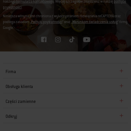
naszego
formularza kontaktowego
. Więcej szczegółów znajdziesz w naszej
polityce
prywatności
.
Niniejsza witryna jest chroniona z wykorzystaniem rozwiązania reCAPTCHA oraz
podlega zasadom „
Polityki prywatności
” oraz „
Warunkom świadczenia usług
” firmy
Google.
Firma
Obsługa klienta
Części zamienne
Odkryj