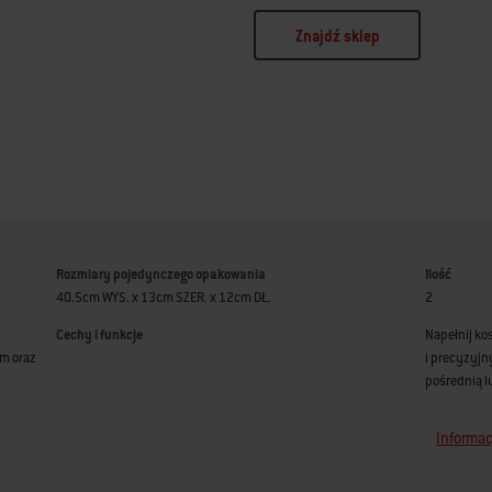
Znajdź sklep
Rozmiary pojedynczego opakowania
Ilość
40.5cm WYS. x 13cm SZER. x 12cm DŁ.
2
Cechy i funkcje
Napełnij ko
cm oraz
i precyzyjn
pośrednią l
Informac