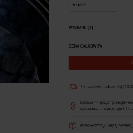
zł 118,99
Carousel containing list of product r
WYBRANO (1)
CENA CAŁKOWITA
Przy zamówieniach poniżej 220,00 
Dostawa mniejszych przesyłek reali
są dostarczane w przeciągu 1-2 ty
Darmowe zwroty
(
więcej informacj