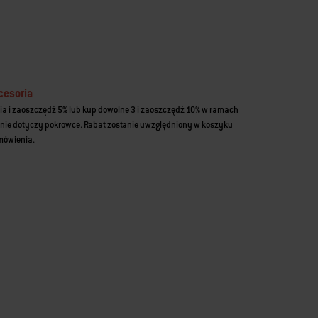
cesoria
ia i zaoszczędź 5% lub kup dowolne 3 i zaoszczędź 10% w ramach
nie dotyczy pokrowce. Rabat zostanie uwzględniony w koszyku
amówienia.