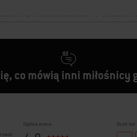
ze bezkonkurencyjne przep
ferują wprost nieograniczo
możliwości
Poznaj przepisy
ę, co mówią inni miłośnicy 