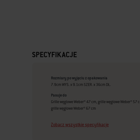
SPECYFIKACJE
Rozmiary po wyjęciu z opakowania
7.9cm WYS. x 9.1cm SZER. x 36cm DŁ.
Pasuje do
Grille węglowe Weber® 47 cm, grille węglowe Weber® 57 
grille węglowe Weber® 67 cm
Zobacz wszystkie specyfikacje