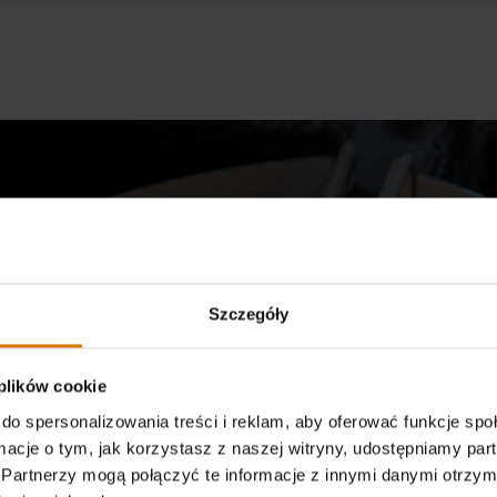
Szczegóły
KOSZE NA WĘGIEL CHAR-BASKET
 plików cookie
 grillowanie na węglu drz
do spersonalizowania treści i reklam, aby oferować funkcje sp
ormacje o tym, jak korzystasz z naszej witryny, udostępniamy p
Odtwórz film
Partnerzy mogą połączyć te informacje z innymi danymi otrzym