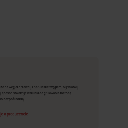
sze na węgiel drzewny Char-Basket węglem, by w łatwy
y sposób stworzyć warunki do grillowania metodą
ub bezpośrednią
je o producencie