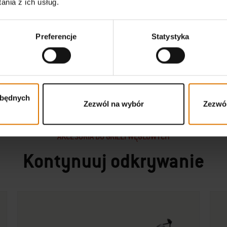
nia z ich usług.
Preferencje
Statystyka
zbędnych
Zezwól na wybór
Zezwól
AKCESORIA DO GRILLI WĘGLOWYCH
Kontynuuj odkrywanie