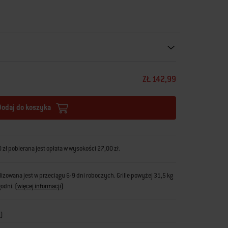
ecommendations. Please use left and arrows to navigate.
ZŁ 142,99
Dodaj do koszyka
zł pobierana jest opłata w wysokości 27,00 zł.
zowana jest w przeciągu 6-9 dni roboczych. Grille powyżej 31,5 kg
godni.
(
więcej informacji
)
i
)