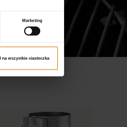
Marketing
 na wszystkie ciasteczka
Nr części: 7447
Kompaktowy 