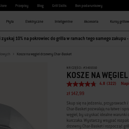
Store
Przepisy
Blog
Grill Skills
Bon podarunkowy
Płyta
Elektryczne
Inteligentne
Akcesoria
Kursy grillo
 i zyskaj 10% na pokrowiec do grilla w ramach tego samego zakupu 
ęglowych
Kosze na węgiel drzewny Char-Basket
NR CZĘŚCI:
#
3401510
KOSZE NA WĘGIE
4.8
(322)
Napi
4.8
z
zł 142,99
5
gwiazdek,
Skup się na jedzeniu, przyprawach i 
średnia
Char-Basket pozwalają na łatwe i sp
wartość
oceny.
węgiel, by uzyskać idealne warunki 
Read
kurczaka. Wystarczy wsypać rozpalo
322
drzewny Char-Basket i rozpocząć gril
Reviews.