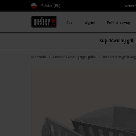
Polska
(PL)
Weber 
Wybierz kraj
Gaz
Węgiel
Pellet drzewny
Kup dowolny grill
Akcesoria
Akcesoria według typu grilla
Akcesoria do grilli w