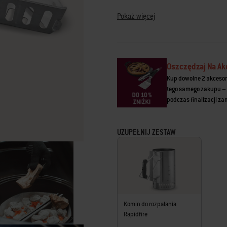
Łącze
do
Pokaż więcej
tej
samej
strony.
Oszczędzaj Na Ak
Kup dowolne 2 akcesor
tego samego zakupu – 
podczas finalizacji z
UZUPEŁNIJ ZESTAW
Komin do rozpalania
Rapidfire