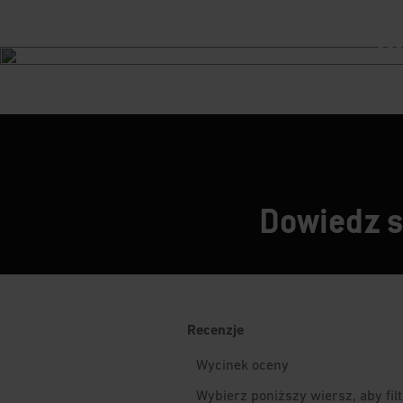
Nas
o
Dowiedz si