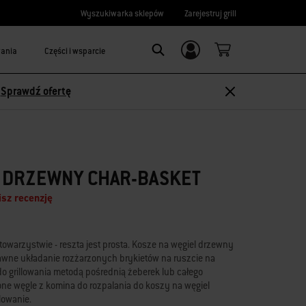
Wyszukiwarka sklepów
Zarejestruj grill
wania
Części i wsparcie
Logowanie/
Search
rejestracja
-
Sprawdź ofertę
L DRZEWNY CHAR-BASKET
sz recenzję
towarzystwie - reszta jest prosta. Kosze na węgiel drzewny
rawne układanie rozżarzonych brykietów na ruszcie na
do grillowania metodą pośrednią żeberek lub całego
ne węgle z komina do rozpalania do koszy na węgiel
lowanie.