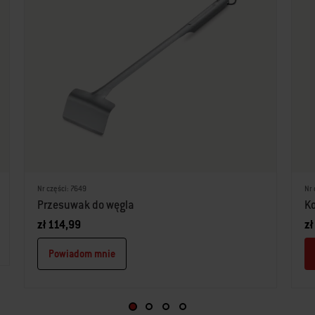
Nr części: 7649
Nr 
Przesuwak do węgla
Ko
zł 114,99
zł
Powiadom mnie
POTRZEBUJESZ INSPIRACJI DO GRILLOWANIA?