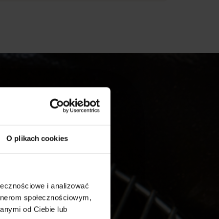
O plikach cookies
ewnym
ołecznościowe i analizować
artnerom społecznościowym,
anymi od Ciebie lub