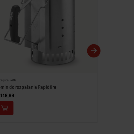
zł 89,99
części: 7416
min do rozpalania Rapidfire
 118,99