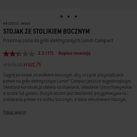
NR CZĘŚCI:
#
6616
STOJAK ZE STOLIKIEM BOCZNYM
Przeznaczona do grilli elektrycznych Lumin Compact
2.3
(17)
Napisz recenzję
2.3
z
Cena obniżona z
na
zł 829,00
zł 621,75
5
gwiazdek,
Sięgnij po stojak ze stolikiem bocznym, aby uczynić przyrządzanie
średnia
wartość
potraw na grillu elektrycznym Lumin* Compact jeszcze wygodniejszym.
oceny.
Składana konstrukcja ułatwia rozstawianie, składanie i przechowywanie
Read
w szafie lub garażu. Dużym atutem jest możliwość przygotowywania i
17
podawania potraw na stoliku bocznym, a także wbudowane haczyki,
Reviews.
Łącze
dzięki którym przybory do grillowania znajdują się zawsze pod ręką.
do
Niezależnie od przyrządzanej potrawy stojak ze stolikiem bocznym
Pokaż więcej
tej
zapewnia nieocenioną pomoc podczas grillowania na balkonie lub
samej
tarasie. *Nazwa LUMIN jest znakiem towarowym firmy Weber-Stephen
strony.
Products LLC na etapie oczekiwania na rejestrację lub zgłoszenie w
Stanach Zjednoczonych i innych krajach.