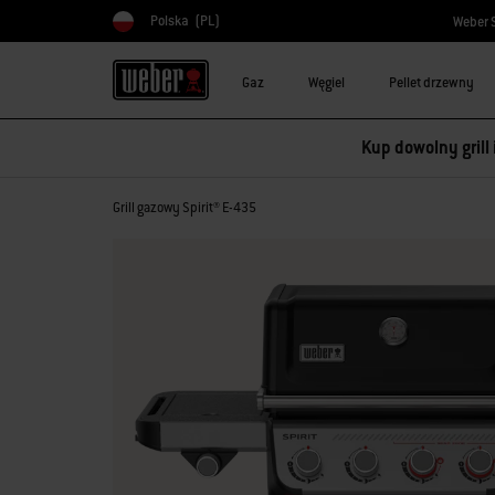
Polska
(PL)
Weber 
Wybierz kraj
Gaz
Węgiel
Pellet drzewny
Kup dowolny grill
Grill gazowy Spirit® E-435