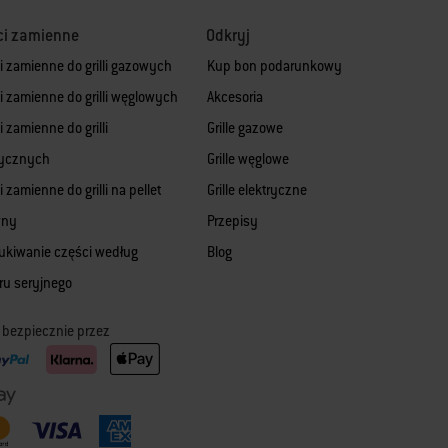
ci zamienne
Odkryj
i zamienne do grilli gazowych
Kup bon podarunkowy
i zamienne do grilli węglowych
Akcesoria
 zamienne do grilli
Grille gazowe
rycznych
Grille węglowe
 zamienne do grilli na pellet
Grille elektryczne
wny
Przepisy
kiwanie części według
Blog
u seryjnego
ć bezpiecznie przez