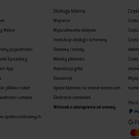
Obsługa klienta
Częś
ber
Wsparcie
Częśc
rmy Weber
Wyszukiwarka sklepów
Częśc
Instrukcje obsługi i schematy
Części
hrony prywatności
Dostawy i zwroty
elekt
unki Sprzedaży
Metody płatności
Części
ect App
Rejestracja grilla
drze
a
Gwarancje
Wyszu
ot. plików cookie
Opinie klientów na stronie weber.com
numer
ywatności i umowa
Śledzenie zamówień
Płaci
Wniosek o odstąpienie od umowy
iów społecznościowych