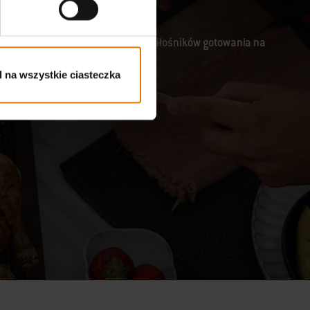
lowania, entuzjastów jedzenia i miłośników gotowania na
 na wszystkie ciasteczka