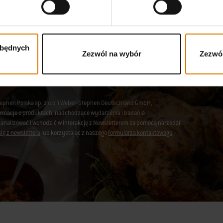
i
Wysyłane pocztą elektroniczną aktualności od mistrzów gril
świeżym powietrzu.
zbędnych
Zezwól na wybór
Zezwól
tephen Polska sp. z o.o. i Weber-Stephen Deutschland GmbH,
nformacje o produktach, nadchodzące wydarzenia i badania
 analizować i wchodzić w interakcję z Newsletterem za pomocą narzędzi
ię z newslettera
lub korzystając z naszego
formularza kontaktowego
.