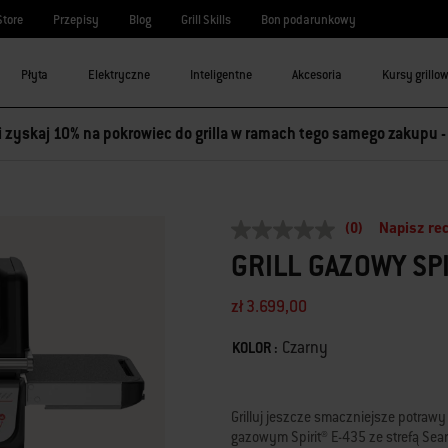
Store
Przepisy
Blog
Grill Skills
Bon podarunkowy
Płyta
Elektryczne
Inteligentne
Akcesoria
Kursy grillo
 i zyskaj 10% na pokrowiec do grilla w ramach tego samego zakupu 
(0)
Napisz re
Brak
wartości
GRILL GAZOWY SPI
oceny
Łącze
do
zł 3.699,00
tej
samej
Color
Czarny
KOLOR :
strony.
Dostępność:
Grilluj jeszcze smaczniejsze potraw
gazowym Spirit® E-435 ze strefą Sea