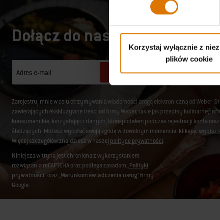
Dołącz do naszej społecznośc
Korzystaj wyłącznie z nie
plików cookie
Zapisz się
Adres e-mail
Zarejestruj mnie w celu otrzymywania wiadomości drogą elektroniczną od Weber-S
zawierających ekskluzywne treści od firmy Weber, takie jak przepisy kulinarne, i
konsumenckie, korzystając z danych, które podałem podczas rejestracji konta oraz
śledzących. Możesz wycofać swoją zgodę w dowolnym momencie, klikając
wypisz s
Więcej szczegółów znajdziesz w naszej
polityce prywatności
.
Niniejsza witryna jest chroniona z wykorzystaniem
rozwiązania reCAPTCHA oraz podlega zasadom „
Polityki
prywatności
” oraz „
Warunkom świadczenia usług
” firmy
Google.