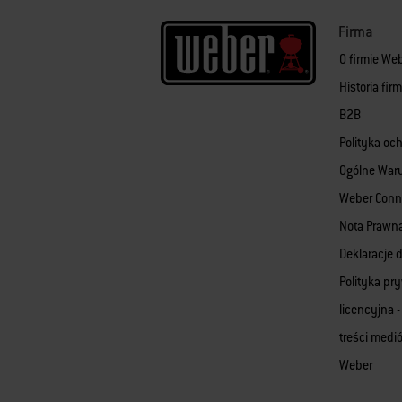
Firma
O firmie We
Historia fi
B2B
Polityka oc
Ogólne War
Weber Conn
Nota Prawn
Deklaracje d
Polityka pr
licencyjna -
treści med
Weber