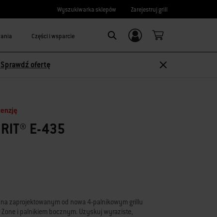
Wyszukiwarka sklepów
Zarejestruj grill
wania
Części i wsparcie
Logowanie/
Search
rejestracja
-
Sprawdź ofertę
cenzję
RIT® E-435
y na zaprojektowanym od nowa 4-palnikowym grillu
r Zone i palnikiem bocznym. Uzyskuj wyraziste,