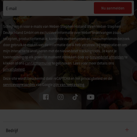
Nu aanmelden
E-mail
Schrijf mij in voor e-mails van Weber-Stephen Holland BV en Weber-Stephen
Deutschland GmbH om exclusieve informatie over Weber te ontvangen zoals
recepten, productinformatie, komende evenementen en consumentenonderzoek
door gebruik te maken van de informatie die ik heb verstrekt bij registratie en om
mijn interactie te analyseren met de nieuwsbrief tracking tools. Je kunt je
toestemming op elk gewenst moment intrekken door op
nieuwsbrief afmelden
te
klikken of ons
contactformulier
te gebruiken. Lees voor meer details ons
privacybeleid
.
Deze site wordt beschermd door reCAPTCHA en het privacybeleid en de
servicevoorwaarden
van Google
zijn van toepassing.
Bedrijf