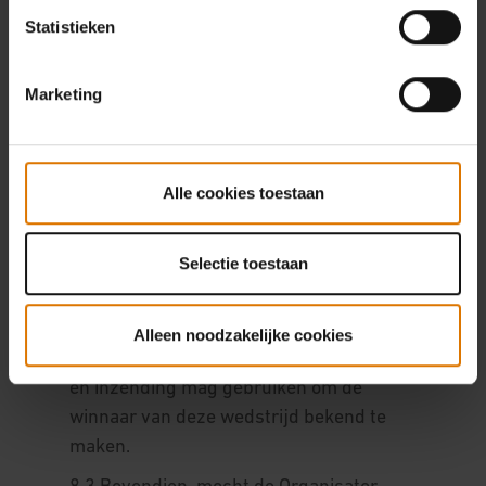
verantwoordelijkheid als de winnaar niet
Statistieken
in staat is om de prijs in ontvangst te
nemen.
Marketing
8. Gegevensbescherming
8.1 Door deel te nemen aan de wedstrijd,
begrijpt u dat het voor het beheer van de
Alle cookies toestaan
wedstrijd en het uitreiken van de prijs
noodzakelijk is dat de Organisator uw
persoonsgegevens bewaart en verwerkt.
Selectie toestaan
8.2 Als u de winnaar van de wedstrijd
bent, gaat u ermee akkoord dat de
Alleen noodzakelijke cookies
Organisator uw Facebook handle, naam
en inzending mag gebruiken om de
winnaar van deze wedstrijd bekend te
maken.