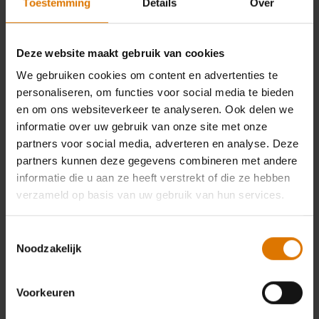
Toestemming
Details
Over
na de prijstrekking op de hoogte
gebracht via een rechtstreeks bericht op
Facebook van ‘Weber barbecues Holland’,
Deze website maakt gebruik van cookies
met gebruikmaking van de
We gebruiken cookies om content en advertenties te
contactgegevens die bij de
personaliseren, om functies voor social media te bieden
en om ons websiteverkeer te analyseren. Ook delen we
wedstrijddeelname zijn opgegeven. De
informatie over uw gebruik van onze site met onze
winnaars moeten binnen 7 dagen na de
partners voor social media, adverteren en analyse. Deze
kennisgeving reageren om te bevestigen
partners kunnen deze gegevens combineren met andere
dat ze de prijs accepteren. Indien
informatie die u aan ze heeft verstrekt of die ze hebben
winnaars niet binnen deze periode
verzameld op basis van uw gebruik van hun services.
reageren op mededelingen of indien een
prijs wordt geweigerd, behoudt de
Toestemmingsselectie
Organisator zich het recht voor deze
Noodzakelijk
winnaar te diskwalificeren en een andere
winnaar te trekken. De Organisator
Voorkeuren
aanvaardt geen enkele