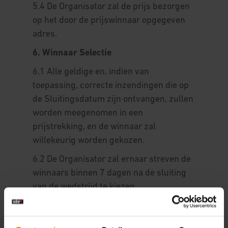
5.4 De Organisator zal de prijs bezorgen
op het door de prijswinnaar opgegeven
adres.
6. Winnaar Selectie
6.1 Alle geldige en, indien van
toepassing, correcte inzendingen die op
de Sluitingsdatum zijn ontvangen, zullen
worden meegenomen in een
prijstrekking, en de winnaar zal
willekeurig worden gekozen.
6.2 De Organisator zal ernaar streven de
winnaars binnen 7 dagen na de sluiting
van de wedstrijd te kiezen.
7. Kennisgeving Van De Winnaar
7.1 De winnaars worden zo snel mogelijk