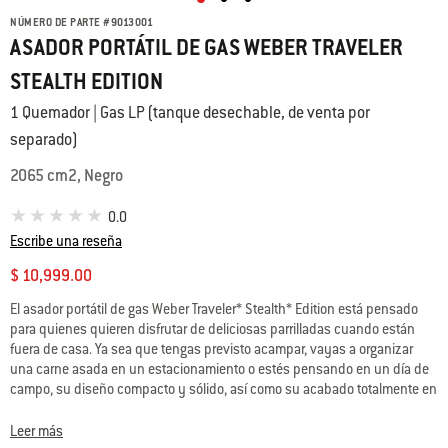
NÚMERO DE PARTE
#
9013001
ASADOR PORTÁTIL DE GAS WEBER TRAVELER
STEALTH EDITION
1 Quemador | Gas LP (tanque desechable, de venta por
separado)
2065 cm2, Negro
0.0
Escribe una reseña
$ 10,999.00
El asador portátil de gas Weber Traveler* Stealth* Edition está pensado
para quienes quieren disfrutar de deliciosas parrilladas cuando están
fuera de casa. Ya sea que tengas previsto acampar, vayas a organizar
una carne asada en un estacionamiento o estés pensando en un día de
campo, su diseño compacto y sólido, así como su acabado totalmente en
negro, te asegurarán una experiencia óptima y elegante, desde la
instalación hasta el almacenamiento. Saborea cada paso del viaje
Leer más