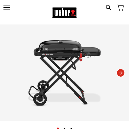
Search
Changing this current slide of this carousel will change the current slide of t