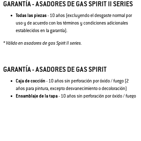
GARANTÍA - ASADORES DE GAS SPIRIT II SERIES
Todas las piezas
- 10 años (excluyendo el desgaste normal por
uso y de acuerdo con los términos y condiciones adicionales
establecidos en la garantía).
* Válido en asadores de gas Spirit II series.
GARANTÍA - ASADORES DE GAS SPIRIT
Caja de cocción
- 10 años sin perforación por óxido / fuego (2
años para pintura, excepto desvanecimiento o decoloración)
Ensamblaje de la tapa
- 10 años sin perforación por óxido / fuego
(2 años para pintura, excepto desvanecimiento o decoloración)
Quemadores de acero inoxidable
- 10 años sin perforación por
óxido / fuego
Parrillas de cocción de acero inoxidable
- 5 años sin perforación
por óxido / fuego