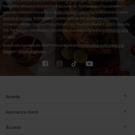
di registrazione per ricerche di mercato e per analizzare le mie interazioni con la
Newsletter attraverso strumenti di tracciamento. Puoi revocare il tuo consenso in
qualsiasi momento cliccando su
disiscriviti dalla newsletter
o utilizzando il nostro
modulo di contatto
. In alternativa, la rimozione dei dati può essere richiesta
scrivendo a Weber-Stephen Products Italia Srl – Via Enrico Mattei 2, 36031 Dueville
(VI). Per maggiori informazioni, ti invitiamo a consultare la nostra
informativa sulla
privacy
.
Questo sito è protetto da reCAPTCHA e si applicano
l'Informativa sulla privacy di
Google
e i
Termini di servizio.
Azienda
Assistenza clienti
Ricambi