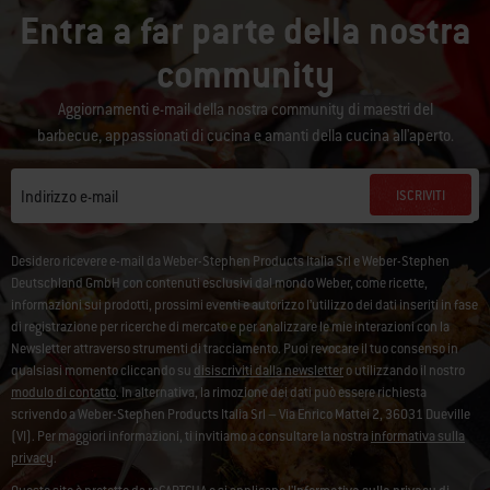
Entra a far parte della nostra
community
Aggiornamenti e-mail della nostra community di maestri del
barbecue, appassionati di cucina e amanti della cucina all'aperto.
ISCRIVITI
Indirizzo e-mail
Desidero ricevere e-mail da Weber-Stephen Products Italia Srl e Weber-Stephen
Deutschland GmbH con contenuti esclusivi dal mondo Weber, come ricette,
informazioni sui prodotti, prossimi eventi e autorizzo l’utilizzo dei dati inseriti in fase
di registrazione per ricerche di mercato e per analizzare le mie interazioni con la
Newsletter attraverso strumenti di tracciamento. Puoi revocare il tuo consenso in
qualsiasi momento cliccando su
disiscriviti dalla newsletter
o utilizzando il nostro
modulo di contatto
. In alternativa, la rimozione dei dati può essere richiesta
scrivendo a Weber-Stephen Products Italia Srl – Via Enrico Mattei 2, 36031 Dueville
(VI). Per maggiori informazioni, ti invitiamo a consultare la nostra
informativa sulla
privacy
.