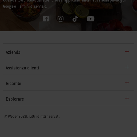
Questo sito è protetto da reCAPTCHA e si applicano
l'Informativa sulla privacy di
Google
e i
Termini di servizio.
Azienda
Assistenza clienti
Ricambi
Esplorare
© Weber 2026. Tutti i diritti riservati.