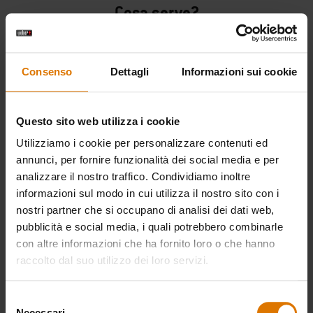
Cosa serve?
Accessori
raccomandati
Consenso
Dettagli
Informazioni sui cookie
Questo sito web utilizza i cookie
Barbecue a
Miscela di
Tagliere
Utilizziamo i cookie per personalizzare contenuti ed
carbone
chips per
annunci, per fornire funzionalità dei social media e per
Visua
Summit®
carne di
analizzare il nostro traffico. Condividiamo inoltre
i det
informazioni sul modo in cui utilizza il nostro sito con i
Kamado S6
pollame
nostri partner che si occupano di analisi dei dati web,
Grill Center
pubblicità e social media, i quali potrebbero combinarle
Visualizza
con altre informazioni che ha fornito loro o che hanno
i dettagli
Visualizza
raccolto dal suo utilizzo dei loro servizi.
i dettagli
Selezione
Necessari