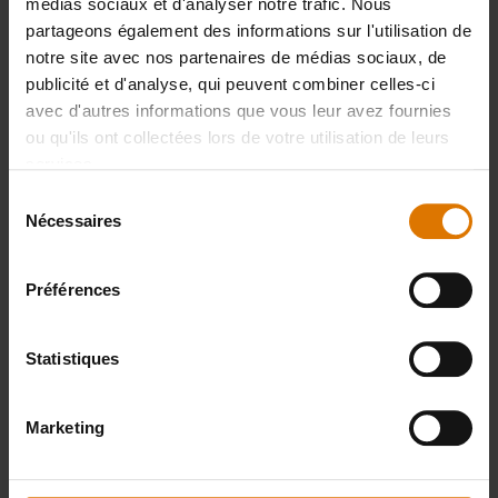
recommandés
médias sociaux et d'analyser notre trafic. Nous
partageons également des informations sur l'utilisation de
notre site avec nos partenaires de médias sociaux, de
publicité et d'analyse, qui peuvent combiner celles-ci
Panier à
Gants en
Gants
avec d'autres informations que vous leur avez fournies
griller
cuir pour
Premiu
ou qu'ils ont collectées lors de votre utilisation de leurs
Deluxe
BBQ
services.
Voir
Sélection
détai
Voir
Voir
Nécessaires
du
détails
détails
consentement
Préférences
Statistiques
Marketing