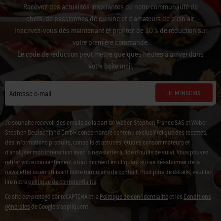
Recevez des actualités inspirantes de notre communauté de
chefs, de passionnés de cuisine et d’amateurs de plein air.
Inscrivez-vous dès maintenant et profitez de 10 % de réduction sur
votre première commande.
Le code de réduction peut mettre quelques heures à arriver dans
votre boîte mail.
JE M'INSCRIS
Adresse e-mail
Je souhaite recevoir des emails de la part de Weber-Stephen France SAS et Weber-
Stephen Deutschland GmbH concernant le contenu exclusif tel que des recettes,
des informations produits, conseils et astuces, études consommateurs et
d'analyser mon intéraction avec la newsletter à l'ide d'outils de suivi. Vous pouvez
retirer votre consentement à tout moment en cliquant sur
se désabonner de la
newsletter
ou en utilisant notre
formulaire de contact
. Pour plus de détails, veuillez
lire notre
politique de confidentialité
.
Ce site est protégé par reCAPTCHA et la
Politique de confidentialité
et les
Conditions
générales
de Google s’appliquent.