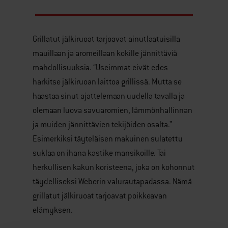
Grillatut jälkiruoat tarjoavat ainutlaatuisilla
mauillaan ja aromeillaan kokille jännittäviä
mahdollisuuksia. “Useimmat eivät edes
harkitse jälkiruoan laittoa grillissä. Mutta se
haastaa sinut ajattelemaan uudella tavalla ja
olemaan luova savuaromien, lämmönhallinnan
ja muiden jännittävien tekijöiden osalta.”
Esimerkiksi täyteläisen makuinen sulatettu
suklaa on ihana kastike mansikoille. Tai
herkullisen kakun koristeena, joka on kohonnut
täydelliseksi Weberin valurautapadassa. Nämä
grillatut jälkiruoat tarjoavat poikkeavan
elämyksen.