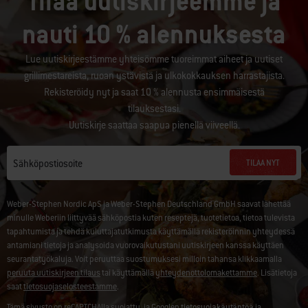
Tilaa uutiskirjeemme ja
nauti 10 % alennuksesta
Lue uutiskirjeestämme yhteisömme tuoreimmat aiheet ja uutiset
grillimestareista, ruoan ystävistä ja ulkokokkauksen harrastajista.
Rekisteröidy nyt ja saat 10 % alennusta ensimmäisestä
tilauksestasi.
Uutiskirje saattaa saapua pienellä viiveellä.
TILAA NYT
Sähköpostiosoite
Weber-Stephen Nordic ApS ja Weber-Stephen Deutschland GmbH saavat lähettää
minulle Weberiin liittyvää sähköpostia kuten reseptejä, tuotetietoa, tietoa tulevista
tapahtumista ja tehdä kuluttajatutkimusta käyttämällä rekisteröinnin yhteydessä
antamiani tietoja ja analysoida vuorovaikutustani uutiskirjeen kanssa käyttäen
seurantatyökaluja. Voit peruuttaa suostumuksesi milloin tahansa klikkaamalla
peruuta uutiskirjeen tilaus
tai käyttämällä
yhteydenottolomakettamme
. Lisätietoja
saat
tietosuojaselosteestamme
.
Tämä sivusto on reCAPTCHAlla suojattu, ja Googlen
tietosuojakäytäntöä
ja