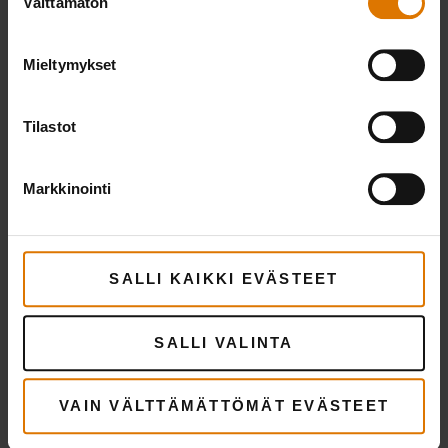
Välttämätön
valinta
Mieltymykset
Tilastot
Markkinointi
Parila
Suunniteltu Gourmet BBQ System -
grilliritilöille
SALLI KAIKKI EVÄSTEET
€ 64,99
sis. alv:n
SALLI VALINTA
LEARN MORE
VAIN VÄLTTÄMÄTTÖMÄT EVÄSTEET
Herman rakastaa erityisesti liekitettyjä