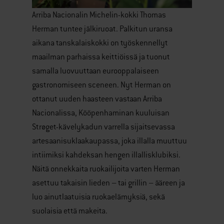
Arriba Nacionalin Michelin-kokki Thomas
Herman tuntee jälkiruoat. Palkitun uransa
aikana tanskalaiskokki on työskennellyt
maailman parhaissa keittiöissä ja tuonut
samalla luovuuttaan eurooppalaiseen
gastronomiseen sceneen. Nyt Herman on
ottanut uuden haasteen vastaan Arriba
Nacionalissa, Kööpenhaminan kuuluisan
Strøget-kävelykadun varrella sijaitsevassa
artesaanisuklaakaupassa, joka illalla muuttuu
intiimiksi kahdeksan hengen illallisklubiksi.
Näitä onnekkaita ruokailijoita varten Herman
asettuu takaisin lieden – tai grillin – ääreen ja
luo ainutlaatuisia ruokaelämyksiä, sekä
suolaisia että makeita.