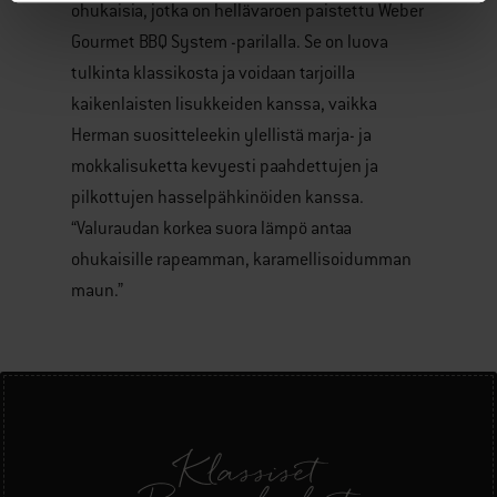
ohukaisia, jotka on hellävaroen paistettu Weber
Gourmet BBQ System -parilalla. Se on luova
tulkinta klassikosta ja voidaan tarjoilla
kaikenlaisten lisukkeiden kanssa, vaikka
Herman suositteleekin ylellistä marja- ja
mokkalisuketta kevyesti paahdettujen ja
pilkottujen hasselpähkinöiden kanssa.
“Valuraudan korkea suora lämpö antaa
ohukaisille rapeamman, karamellisoidumman
maun.”
Klassiset