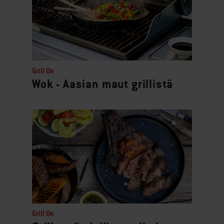
Grill On
Wok - Aasian maut grillistä
Grill On