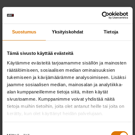
“Brikettigrilli antaa jälkiruoalle paljon aromeja ja
ainutlaatuisen orgaanisen maun,” hän selittää.
Suostumus
Yksityiskohdat
Tietoja
“Ulkona yhdessä läheisten kanssa vietetty aika
on korvaamatonta.” Eli pidä grilli kuumana,
koska listalla on grillattua jälkiruokaa: ne ovat
Tämä sivusto käyttää evästeitä
ainutlaatuisia, herkullisia ja tulleet jäädäkseen.
Käytämme evästeitä tarjoamamme sisällön ja mainosten
räätälöimiseen, sosiaalisen median ominaisuuksien
HERMANIN NÄYTE GRILLATUISTA
tukemiseen ja kävijämäärämme analysoimiseen. Lisäksi
PANNUKAKUISTA
jaamme sosiaalisen median, mainosalan ja analytiikka-
alan kumppaneillemme tietoja siitä, miten käytät
sivustoamme. Kumppanimme voivat yhdistää näitä
tietoja muihin tietoihin, joita olet antanut heille tai joita on
kerätty, kun olet käyttänyt heidän palvelujaan.
Suostumuksen