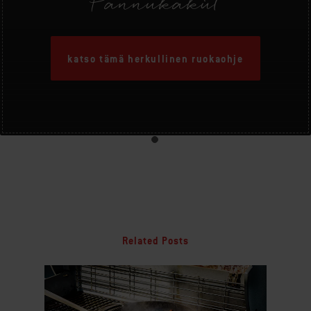
Pannukakut
katso tämä herkullinen ruokaohje
Related Posts