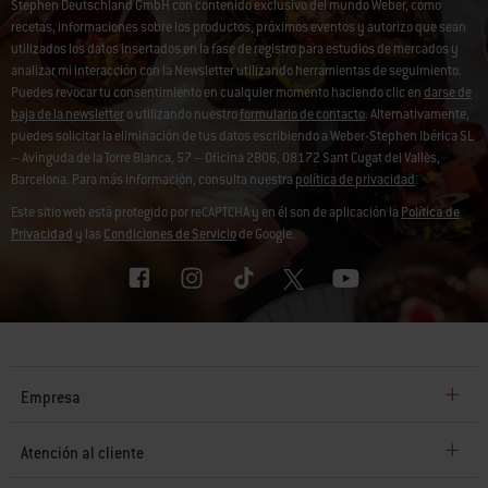
Stephen Deutschland GmbH con contenido exclusivo del mundo Weber, como
recetas, informaciones sobre los productos, próximos eventos y autorizo que sean
utilizados los datos insertados en la fase de registro para estudios de mercados y
analizar mi interacción con la Newsletter utilizando herramientas de seguimiento.
Puedes revocar tu consentimiento en cualquier momento haciendo clic en
darse de
baja de la newsletter
o utilizando nuestro
formulario de contacto
. Alternativamente,
puedes solicitar la eliminación de tus datos escribiendo a Weber-Stephen Ibérica SL
– Avinguda de la Torre Blanca, 57 – Oficina 2B06, 08172 Sant Cugat del Vallès,
Barcelona. Para más información, consulta nuestra
política de privacidad
.
Este sitio web está protegido por reCAPTCHA y en él son de aplicación la
Política de
Privacidad
y las
Condiciones de Servicio
de Google.
Empresa
Atención al cliente