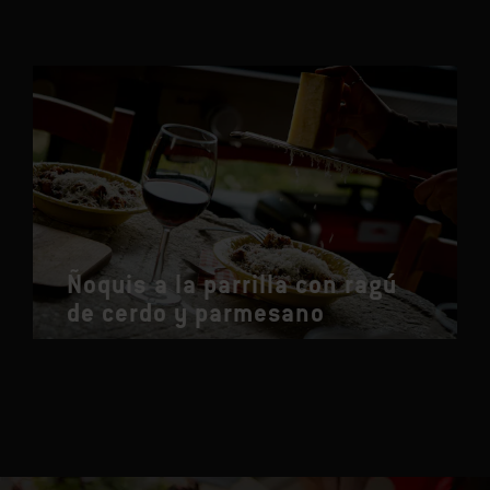
Ñoquis a la parrilla con ragú
de cerdo y parmesano