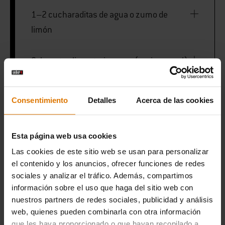
1–2 cucharaditas de agua o zumo de
limón
Colorante alimentario negro (mejor en gel)
o chocolate negro fundido
Consentimiento
Detalles
Acerca de las cookies
Esta página web usa cookies
Las cookies de este sitio web se usan para personalizar
IMPRIMIR ESTA LISTA
el contenido y los anuncios, ofrecer funciones de redes
sociales y analizar el tráfico. Además, compartimos
información sobre el uso que haga del sitio web con
nuestros partners de redes sociales, publicidad y análisis
web, quienes pueden combinarla con otra información
que les haya proporcionado o que hayan recopilado a