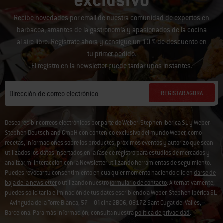
exclusivo
Recibe novedades por email de nuestra comunidad de expertos en
barbacoa, amantes de la gastronomía y apasionados de la cocina
al aire libre. Regístrate ahora y consigue un 10 % de descuento en
tu primer pedido.
El registro en la newsletter puede tardar unos instantes.
REGISTAR AGORA
Dirección de correo electrónico
Deseo recibir correos electrónicos por parte de Weber-Stephen Ibérica SL y Weber-
Stephen Deutschland GmbH con contenido exclusivo del mundo Weber, como
recetas, informaciones sobre los productos, próximos eventos y autorizo que sean
utilizados los datos insertados en la fase de registro para estudios de mercados y
analizar mi interacción con la Newsletter utilizando herramientas de seguimiento.
Puedes revocar tu consentimiento en cualquier momento haciendo clic en
darse de
baja de la newsletter
o utilizando nuestro
formulario de contacto
. Alternativamente,
puedes solicitar la eliminación de tus datos escribiendo a Weber-Stephen Ibérica SL
– Avinguda de la Torre Blanca, 57 – Oficina 2B06, 08172 Sant Cugat del Vallès,
Barcelona. Para más información, consulta nuestra
política de privacidad
.