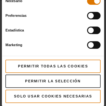
Necesario
de
consentimiento
Preferencias
Estadística
Related Posts
Marketing
PERMITIR TODAS LAS COOKIES
PERMITIR LA SELECCIÓN
Grill On
Cocina tu propia comida
SOLO USAR COOKIES NECESARIAS
callejera