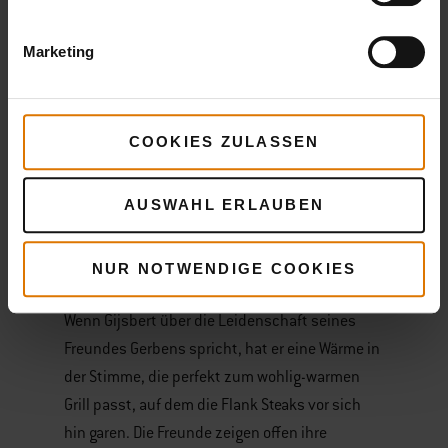
einfach mit Salz und Pfeffer würzen.
Aktives Entspannen
Marketing
COOKIES ZULASSEN
AUSWAHL ERLAUBEN
NUR NOTWENDIGE COOKIES
Wenn Gijsbert über die Leidenschaft seines
Freundes Gerbens spricht, hat er eine Wärme in
der Stimme, die perfekt zum wohlig-warmen
Grill passt, auf dem die Flank Steaks vor sich
hin garen. Die Freunde zeigen offen ihre