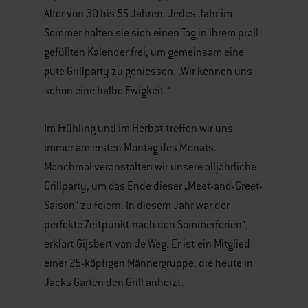
Alter von 30 bis 55 Jahren. Jedes Jahr im
Sommer halten sie sich einen Tag in ihrem prall
gefüllten Kalender frei, um gemeinsam eine
gute Grillparty zu geniessen. „Wir kennen uns
schon eine halbe Ewigkeit.“
Im Frühling und im Herbst treffen wir uns
immer am ersten Montag des Monats.
Manchmal veranstalten wir unsere alljährliche
Grillparty, um das Ende dieser „Meet-and-Greet-
Saison“ zu feiern. In diesem Jahr war der
perfekte Zeitpunkt nach den Sommerferien“,
erklärt Gijsbert van de Weg. Er ist ein Mitglied
einer 25-köpfigen Männergruppe, die heute in
Jacks Garten den Grill anheizt.