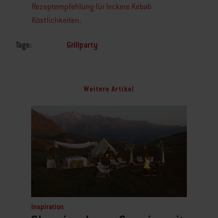
Rezeptempfehlung für leckere Kebab
Köstlichkeiten
.
Tags:
Grillparty
Weitere Artikel
Inspiration