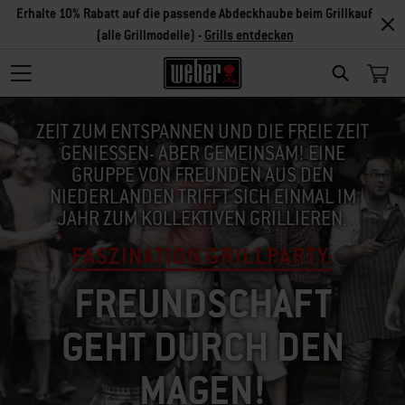
Erhalte 10% Rabatt auf die passende Abdeckhaube beim Grillkauf
(alle Grillmodelle) -
Grills entdecken
SEARCH
ZEIT ZUM ENTSPANNEN UND DIE FREIE ZEIT
GENIESSEN- ABER GEMEINSAM! EINE
GRUPPE VON FREUNDEN AUS DEN
NIEDERLANDEN TRIFFT SICH EINMAL IM
JAHR ZUM KOLLEKTIVEN GRILLIEREN.
FASZINATION GRILLPARTY:
FREUNDSCHAFT
GEHT DURCH DEN
MAGEN!