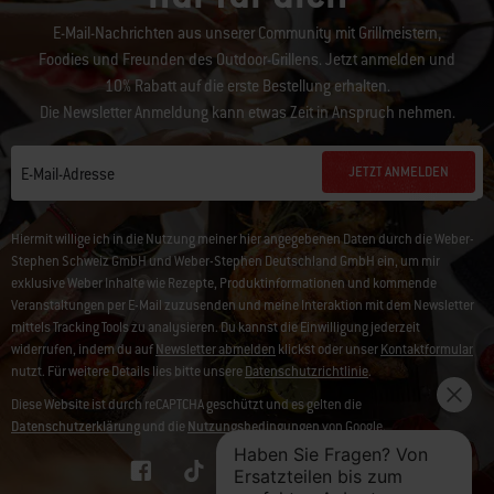
E-Mail-Nachrichten aus unserer Community mit Grillmeistern,
Foodies und Freunden des Outdoor-Grillens. Jetzt anmelden und
10% Rabatt auf die erste Bestellung erhalten.
Die Newsletter Anmeldung kann etwas Zeit in Anspruch nehmen.
JETZT ANMELDEN
E-Mail-Adresse
Hiermit willige ich in die Nutzung meiner hier angegebenen Daten durch die Weber-
Stephen Schweiz GmbH und Weber-Stephen Deutschland GmbH ein, um mir
exklusive Weber Inhalte wie Rezepte, Produktinformationen und kommende
Veranstaltungen per E-Mail zuzusenden und meine Interaktion mit dem Newsletter
mittels Tracking Tools zu analysieren. Du kannst die Einwilligung jederzeit
widerrufen, indem du auf
Newsletter abmelden
klickst oder unser
Kontaktformular
nutzt. Für weitere Details lies bitte unsere
Datenschutzrichtlinie
.
Diese Website ist durch reCAPTCHA geschützt und es gelten die
Datenschutzerklärung
und die
Nutzungsbedingungen
von Google.