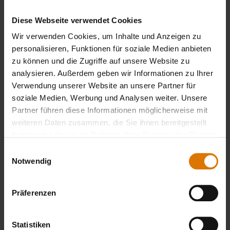
danach wird exakt gemessen. Wenn schon,
denn schon.
Diese Webseite verwendet Cookies
Wir verwenden Cookies, um Inhalte und Anzeigen zu
Und so gelingt dir dein Flanksteak:
personalisieren, Funktionen für soziale Medien anbieten
Flanksteak wird aus dem Bauchlappen vom
zu können und die Zugriffe auf unsere Website zu
analysieren. Außerdem geben wir Informationen zu Ihrer
Rind geschnitten und hat keine Knochen. Die
Verwendung unserer Website an unsere Partner für
Fleischfasern sind relativ grob. Daher muss es
soziale Medien, Werbung und Analysen weiter. Unsere
dünn aufgeschnitten werden, am einfachsten
Partner führen diese Informationen möglicherweise mit
schneidest du es schräg zur Faser. Grille das
weiteren Daten zusammen, die Sie ihnen bereitgestellt
Steak 1 bis 2 Minuten von jeder Seite über
haben oder die sie im Rahmen Ihrer Nutzung der Dienste
direkter Hitze und lasse es anschliessend 4 bis
gesammelt haben.
Einwilligungsauswahl
Notwendig
6 Minuten über indirekter Hitze garen, je
nachdem, wie dick jedes Steaks geschnitten
wurde. Dann sollte es bei Zimmertemperatur
Präferenzen
ein paar Minuten ruhen. Magst du das Fleisch
eher neutral gewürzt, kannst du beide Seiten
Statistiken