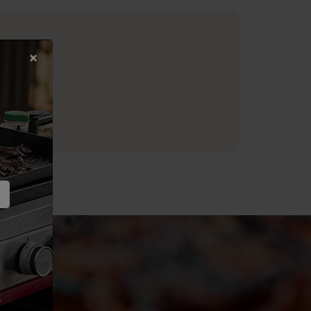
dable
,