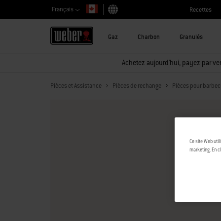
Français
Recettes
Choisir un pays
Gaz
Charbon
Granulés
Achetez aujourd'hui, payez par ver
Pièces et Assistance
Pièces de rechange
Pièces pour barbec
Ce site Web util
marketing. En cl