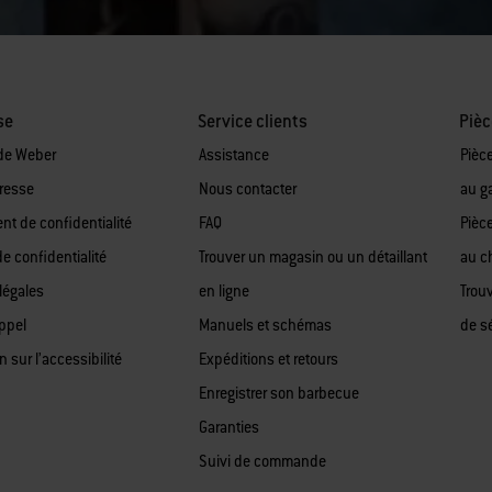
se
Service clients
Pièc
de Weber
Assistance
Pièc
presse
Nous contacter
au g
t de confidentialité
FAQ
Pièc
de confidentialité
Trouver un magasin ou un détaillant
au c
légales
en ligne
Trou
appel
Manuels et schémas
de sé
n sur l’accessibilité
Expéditions et retours
Enregistrer son barbecue
Garanties
Suivi de commande