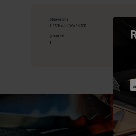
Dimensions
1.25"H x 4.4"W x 24.5"D
R
Quantité
1
A