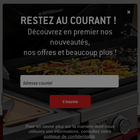
Ajouter au panier
RESTEZ AU COURANT !
Découvrez en premier nos
nouveautés,
Retours gratuits
(
Des restrictions s'appliquent
)
nos offres et beaucoup plus !
SPÉCIFICATIONS
Adresse courriel
See Details
S'inscrire
Pour en savoir plus sur la manière dont nous
utilisons vos informations, consultez notre
politique de confidentialité
.