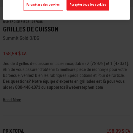
Paramètres des cookies
Accepter tous les cookies
NUMÉRO DE PIÈCE:
#
67686
GRILLES DE CUISSON
Summit Gold D/D6
158,99 $ CA
Jeu de 3 grilles de cuisson en acier inoxydable : 2 (78929) et 1 (42031).
Afin de vous assurer d’obtenir la meilleure pièce de rechange pour votre
barbecue, vérifiez bien les rubriques Spécifications et Pour de l’article.
Des questions? Notre équipe d’experts en grillades est là pour vous
aider : 800-446-1071 ou supportca@weberstephen.com
Read More
PRIX TOTAL
158,99 $ CA