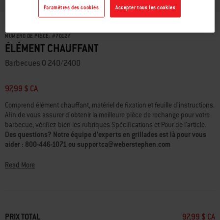
Paramètres des cookies
Accepter tous les cookies
NUMÉRO DE PIÈCE:
#
70127
ÉLÉMENT CHAUFFANT
Barbecues Q 240/2400
97,99 $ CA
Comprend élément chauffant, matériel de fixation et feuille d’instructions.
Afin de vous assurer d’obtenir la meilleure pièce de rechange pour votre
barbecue, vérifiez bien les rubriques Spécifications et Pour de l’article.
Des questions? Notre équipe d’experts en grillades est là pour vous
aider : 800-446-1071 ou supportca@weberstephen.com
Read More
PRIX TOTAL
97,99 $ CA