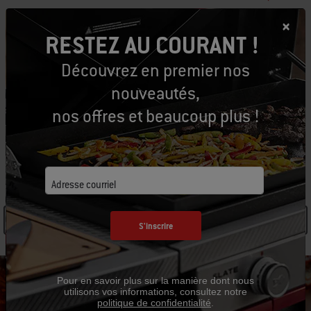
M’aviser
RESTEZ AU COURANT !
Découvrez en premier nos
nouveautés,
Retours gratuits
(
Des restrictions s'appliquent
)
nos offres et beaucoup plus !
SPÉCIFICATIONS
Adresse courriel
See Details
S'inscrire
Pour en savoir plus sur la manière dont nous
utilisons vos informations, consultez notre
politique de confidentialité
.