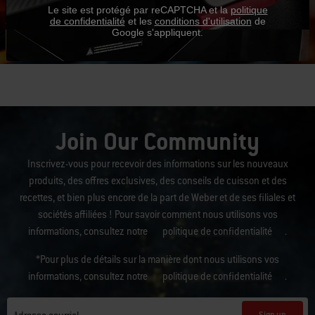
Le site est protégé par reCAPTCHA et la
politique
Ce qu'en disent nos clients
de confidentialité
et les
conditions d'utilisation
de
Google s'appliquent.
Join Our Community
Inscrivez-vous pour recevoir des informations sur les nouveaux
produits, des offres exclusives, des conseils de cuisson et des
recettes, et bien plus encore de la part de Weber et de ses filiales et
sociétés affiliées ! Pour savoir comment nous utilisons vos
informations, consultez notre
politique de confidentialité
.
*Pour plus de détails sur la manière dont nous utilisons vos
informations, consultez notre
politique de confidentialité
.
Sign up