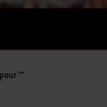
 pour
""