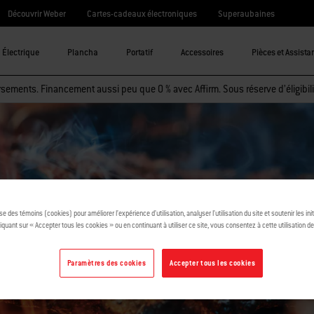
Découvrir Weber
Cartes-cadeaux électroniques
Superaubaines
Électrique
Plancha
Portatif
Accessoires
Pièces et Assista
sements. Financement aussi peu que 0 % avec Affirm. Sous réserve d’éligibili
éditions
ise des témoins (cookies) pour améliorer l’expérience d’utilisation, analyser l’utilisation du site et soutenir les ini
iquant sur « Accepter tous les cookies » ou en continuant à utiliser ce site, vous consentez à cette utilisation d
Paramètres des cookies
Accepter tous les cookies