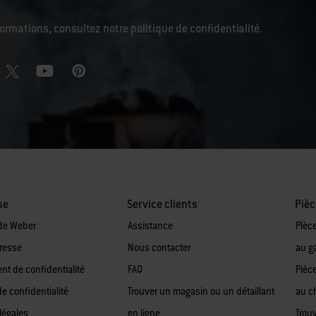
nformations, consultez notre
politique de confidentialité
.
se
Service clients
Pièc
de Weber
Assistance
Pièc
presse
Nous contacter
au g
t de confidentialité
FAQ
Pièc
de confidentialité
Trouver un magasin ou un détaillant
au c
légales
en ligne
Trou