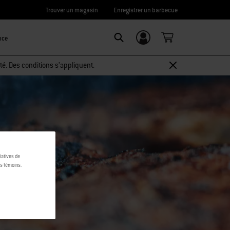
Trouver un magasin
Enregistrer un barbecue
nce
Connexion/
Search
Inscription
té. Des conditions s’appliquent.
tiatives de
es témoins.