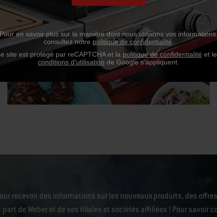
Pour en savoir plus sur la manière dont nous utilisons vos informations
consultez notre
politique de confidentialité
.
Recettes
e site est protégé par reCAPTCHA et la
politique de confidentialité
et l
conditions d'utilisation
de Google s'appliquent.
our recevoir des informations sur les nouveaux produits, des offres
 part de Weber et de ses filiales et sociétés affiliées ! Pour savoi