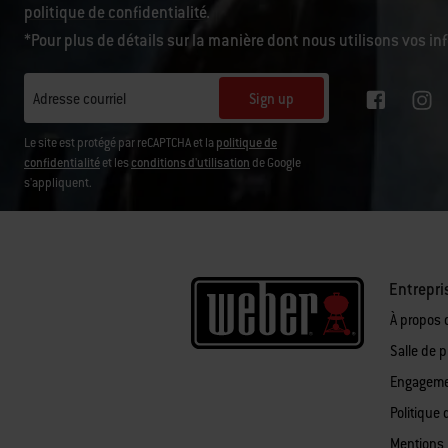
politique de confidentialité
.
*Pour plus de détails sur la manière dont nous utilisons vos i
Sign up
Adresse courriel
Le site est protégé par reCAPTCHA et la
politique de
confidentialité
et les
conditions d'utilisation
de Google
s'appliquent.
Entrepri
À propos 
Salle de 
Engagemen
Politique 
Mentions 