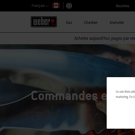
Français
Recettes
Choisir un pays
Gaz
Charbon
Granulés
Achetez aujourd'hui, payez par ver
Commandes et exp
Ce site Web util
marketing. En cl