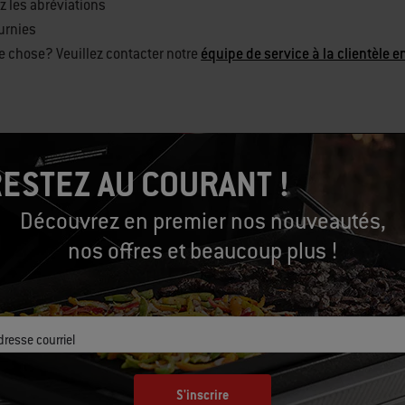
ez les abréviations
urnies
e chose? Veuillez contacter notre
équipe de service à la clientèle e
ESTEZ AU COURANT !
Découvrez en premier nos nouveautés,
nos offres et beaucoup plus !
ercher des catégories sugg
dresse courriel
S'inscrire