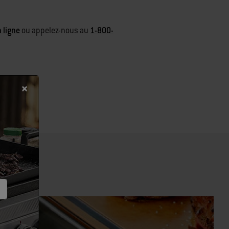
n ligne
ou appelez-nous au
1-800-
érées