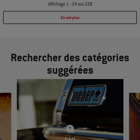
Affichage 1 - 24 sur 228
En voir plus
Page 1
Page 2
Page 3
Page 4
Page 5
Page 6
Page 7
Page 8
Page 9
Page 10
Rechercher des catégories
suggérées