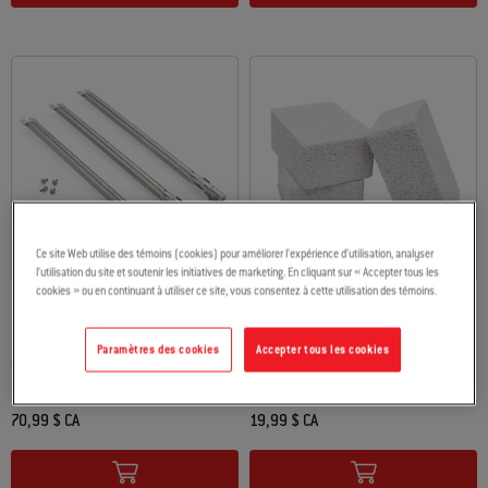
Ce site Web utilise des témoins (cookies) pour améliorer l’expérience d’utilisation, analyser
l’utilisation du site et soutenir les initiatives de marketing. En cliquant sur « Accepter tous les
cookies » ou en continuant à utiliser ce site, vous consentez à cette utilisation des témoins.
Ensemble de tuyaux de brûleur
Paquet de pierres de nettoyage
pour plancha
Paramètres des cookies
Accepter tous les cookies
Genesis 310/320/330
70,99 $ CA
19,99 $ CA
Color Options
Color Options