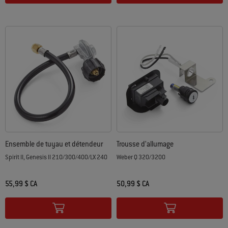
Ensemble de tuyau et détendeur
Trousse d’allumage
Spirit II, Genesis II 210/300/400/LX 240
Weber Q 320/3200
55,99 $ CA
50,99 $ CA
Color Options
Color Options