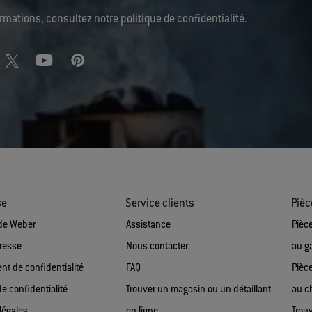
formations, consultez notre
politique de confidentialité
.
se
Service clients
Pièc
de Weber
Assistance
Pièc
presse
Nous contacter
au g
t de confidentialité
FAQ
Pièc
de confidentialité
Trouver un magasin ou un détaillant
au c
légales
en ligne
Trou