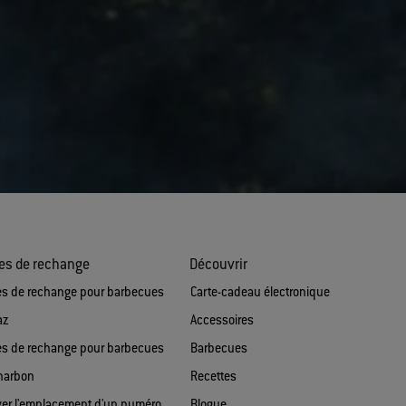
es de rechange
Découvrir
es de rechange pour barbecues
Carte-cadeau électronique
az
Accessoires
es de rechange pour barbecues
Barbecues
harbon
Recettes
ver l'emplacement d'un numéro
Blogue