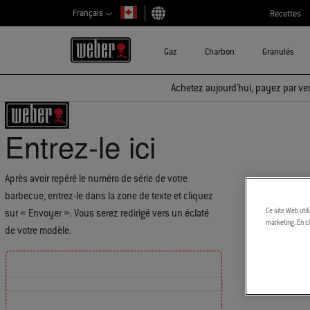
Français
Recettes
Choisir un pays
Gaz
Charbon
Granulés
Achetez aujourd'hui, payez par ver
Entrez-le ici
Après avoir repéré le numéro de série de votre
barbecue, entrez-le dans la zone de texte et cliquez
Ce site Web util
sur « Envoyer ». Vous serez redirigé vers un éclaté
marketing. En cl
de votre modèle.
Find the location of your Serial Number