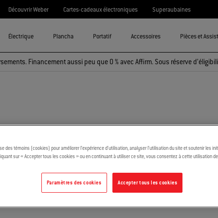
Découvrir Weber
Cartes-cadeaux électroniques
Superaubaines
Électrique
Plancha
Portatif
Accessoires
Pièces et Assis
sements. Financement aussi peu que 0 % avec Affirm. Sous réserve d’éligibili
ise des témoins (cookies) pour améliorer l’expérience d’utilisation, analyser l’utilisation du site et soutenir les ini
iquant sur « Accepter tous les cookies » ou en continuant à utiliser ce site, vous consentez à cette utilisation d
Paramètres des cookies
Accepter tous les cookies