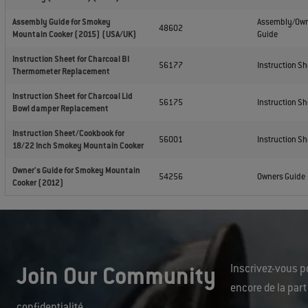
Assembly Guide for Smokey
Assembly/Ow
48602
Mountain Cooker (2015) (USA/UK)
Guide
Instruction Sheet for Charcoal BI
56177
Instruction Sh
Thermometer Replacement
Instruction Sheet for Charcoal Lid
56175
Instruction Sh
Bowl damper Replacement
Instruction Sheet/Cookbook for
56001
Instruction Sh
18/22 Inch Smokey Mountain Cooker
Owner's Guide for Smokey Mountain
54256
Owners Guide
Cooker (2012)
Join Our Community
Inscrivez-vous po
encore de la part
confidentialité
.