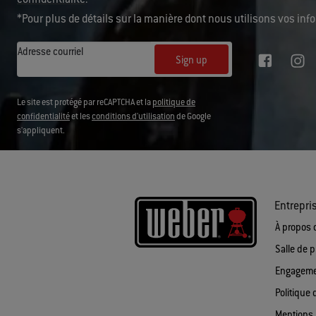
*Pour plus de détails sur la manière dont nous utilisons vos in
Adresse courriel
Sign up
Le site est protégé par reCAPTCHA et la
politique de
confidentialité
et les
conditions d'utilisation
de Google
s'appliquent.
Entrepri
À propos 
Salle de 
Engagemen
Politique 
Mentions 