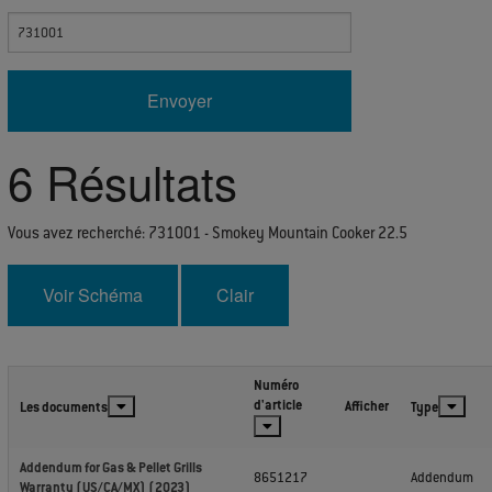
Enter Search Term
6
Résultats
Vous avez recherché: 731001
- Smokey Mountain Cooker 22.5
Voir Schéma
Numéro
d'article
Afficher
Les documents
Type
Addendum for Gas & Pellet Grills
8651217
Addendum
Warranty (US/CA/MX) (2023)