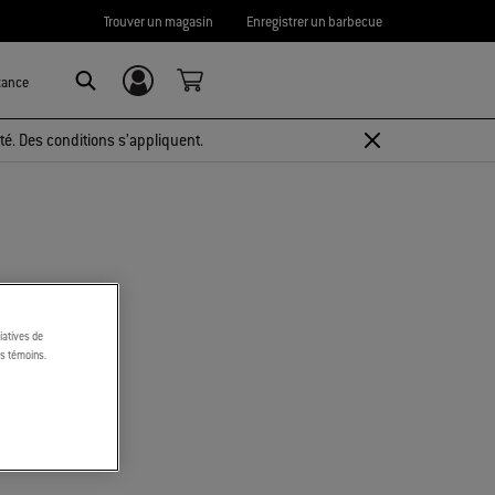
Trouver un magasin
Enregistrer un barbecue
tance
Connexion/
Search
Inscription
té. Des conditions s’appliquent.
tiatives de
es témoins.