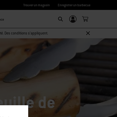
Trouver un magasin
Enregistrer un barbecue
nce
Connexion/
SEARCH
Inscription
té. Des conditions s’appliquent.
uille de