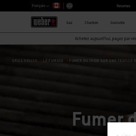
Français
Recettes
Choisir un pays
Gaz
Charbon
Granulés
Achetez aujourd'hui, payez par ver
FUMER DU THON SUR UNE FEUILLE 
GRILL SKILLS
LE FUMAGE
Fumer d