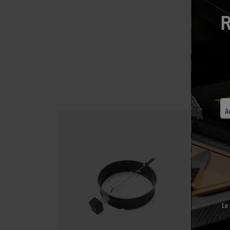
R
A
Le 