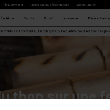
Découvrir Weber
Cartes-cadeaux électroniques
Superaubaines
Électrique
Plancha
Portatif
Accessoires
Pièces et Assista
sements. Financement aussi peu que 0 % avec Affirm. Sous réserve d’éligibili
DE CÈDRE
u thon sur une fe