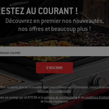
ESTEZ AU COURANT !
Découvrez en premier nos nouveautés,
Let's Gear up
nos offres et beaucoup plus !
Outils conseillés
dresse courriel
S'INSCRIRE
Pour en savoir plus sur la manière dont nous utilisons vos informations, consultez notre
politique de confidentialité
.
site est protégé par reCAPTCHA et la
politique de confidentialité
et les
conditions d'utilisa
de Google s'appliquent.