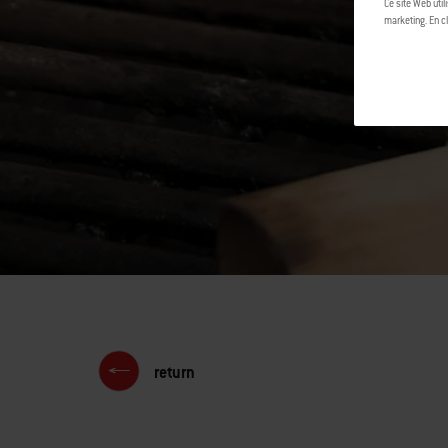
Ce site Web util
marketing. En cl
return