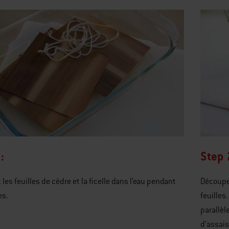
:
Step 
les feuilles de cèdre et la ficelle dans l’eau pendant
Découpez
es.
feuilles
parallèl
d’assai