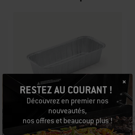
RESTEZ AU COURANT !
Découvrez en premier nos
nouveautés,
Num
Numéro de pièce: 6498
Pap
nos offres et beaucoup plus !
Barquettes
69
20,99 $ CA