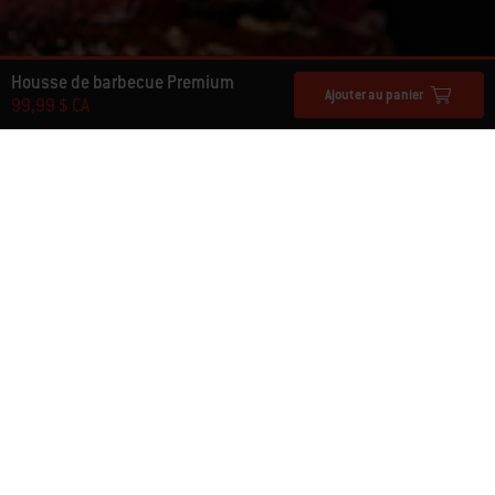
Housse de barbecue Premium
Ajouter au panier
99,99 $ CA