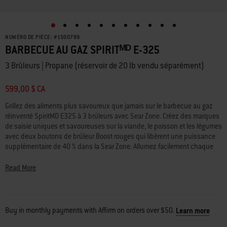
NUMÉRO DE PIÈCE:
#
1500789
BARBECUE AU GAZ SPIRITᴹᴰ E-325
3 Brûleurs | Propane (réservoir de 20 lb vendu séparément)
599,00 $ CA
Grillez des aliments plus savoureux que jamais sur le barbecue au gaz
réinventé SpiritMD E325 à 3 brûleurs avec Sear Zone. Créez des marques
de saisie uniques et savoureuses sur la viande, le poisson et les légumes
avec deux boutons de brûleur Boost rouges qui libèrent une puissance
supplémentaire de 40 % dans la Sear Zone. Allumez facilement chaque
brûleur d’une main grâce à la technologie d’allumage Snap-Jet et réglez la
chaleur avec précision sur toute la plage de températures, de feu doux à
Read More
feu vif et tous les niveaux intermédiaires. Maximisez votre espace en
ajoutant une variété d’accessoires à enclencher Weber WorksMC (vendus
séparément) aux rails latéraux. Gardez les plateaux, les
assaisonnements et les ustensiles à portée de main grâce aux tablettes
Buy in monthly payments with Affirm on orders over $50.
Learn more
latérales en métal martelé qui se rabattent facilement pour s’adapter aux