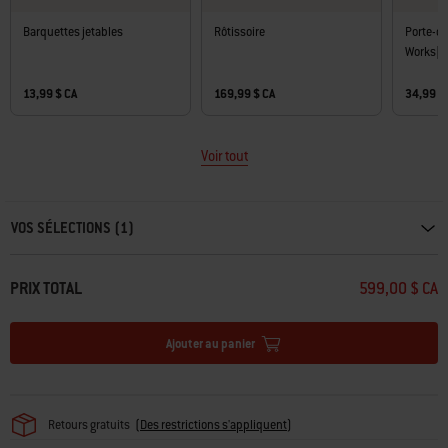
Barquettes jetables
Rôtissoire
Porte-c
Works[
13,99 $ CA
169,99 $ CA
34,99 $
Voir tout
Carousel containing list of product recommendations. Please use left and ar
VOS SÉLECTIONS (1)
PRIX TOTAL
599,00 $ CA
Ajouter au panier
Retours gratuits
(
Des restrictions s'appliquent
)