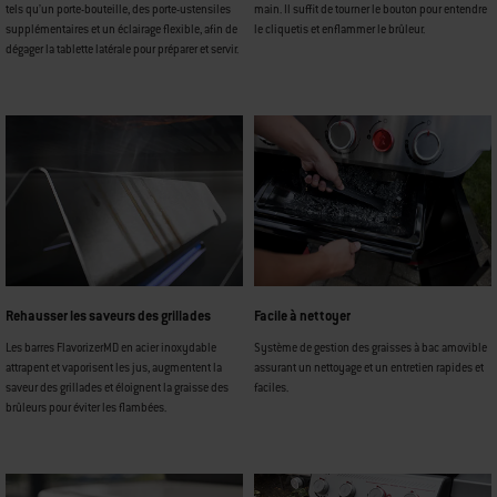
tels qu’un porte-bouteille, des porte-ustensiles
main. Il suffit de tourner le bouton pour entendre
supplémentaires et un éclairage flexible, afin de
le cliquetis et enflammer le brûleur.
dégager la tablette latérale pour préparer et servir.
Rehausser les saveurs des grillades
Facile à nettoyer
Les barres FlavorizerMD en acier inoxydable
Système de gestion des graisses à bac amovible
attrapent et vaporisent les jus, augmentent la
assurant un nettoyage et un entretien rapides et
saveur des grillades et éloignent la graisse des
faciles.
brûleurs pour éviter les flambées.