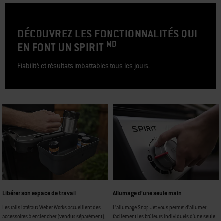
DÉCOUVREZ LES FONCTIONNALITÉS QUI
MD
EN FONT UN SPIRIT
Fiabilité et résultats imbattables tous les jours.
Libérer son espace de travail
Allumage d’une seule main
Les rails latéraux Weber Works accueillent des
L’allumage Snap-Jet vous permet d’allumer
accessoires à enclencher (vendus séparément),
facilement les brûleurs individuels d’une seule