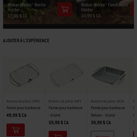
Weber Works™ Bottle
Weber Works™ Condiment
Holder
Holder
17,99 $ CA
34,99 $ CA
AJOUTER À L'EXPÉRIENCE
Numéro de pièce: 6470
Numéro de pièce: 6471
Numéro de pièce: 6434
Nu
Panier pour barbecue
Panier pour barbecue
Panier pour barbecue
Pa
49,99 $ CA
- Grand
Deluxe – Grand
De
59,99 $ CA
39,99 $ CA
31