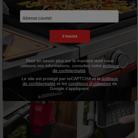
TABLE
Adresse courriel
Adaptez votre barbecue à votre style avec le système de
préparation, cuisson et rangement Weber Works et rendez
votre cuisine à l’extérieur pratique et amusante.
S'inscrire
Pour en savoir plus sur la manière dont nous
utilisons vos informations, consultez notre
politique
de confidentialité
.
Le site est protégé par reCAPTCHA et la
politique
de confidentialité
et les
conditions d'utilisation
de
Google s'appliquent.