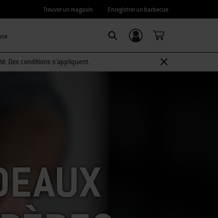
Trouver un magasin
Enregistrer un barbecue
nce
Connexion/
SEARCH
Inscription
té. Des conditions s’appliquent.
ADEAUX