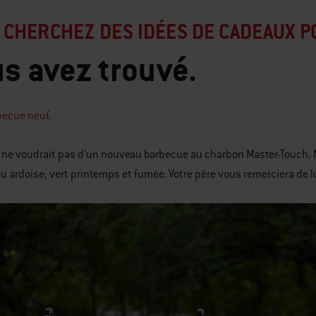
 CHERCHEZ DES IDÉES DE CADEAUX P
s avez trouvé.
becue neuf
.
 ne voudrait pas d’un nouveau barbecue au charbon Master-Touch. 
leu ardoise, vert printemps et fumée. Votre père vous remerciera de l