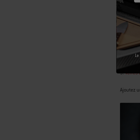
Le 
3.
Verres 
Ajoutez u