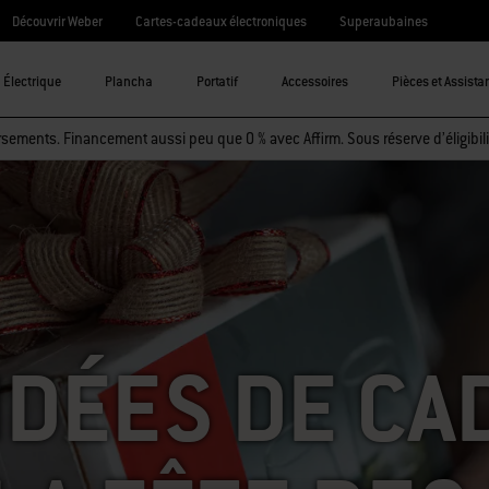
Découvrir Weber
Cartes-cadeaux électroniques
Superaubaines
Électrique
Plancha
Portatif
Accessoires
Pièces et Assista
sements. Financement aussi peu que 0 % avec Affirm. Sous réserve d’éligibili
IDÉES DE C