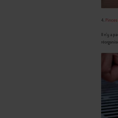
4.
Pinces
Il n’y a 
réorganis