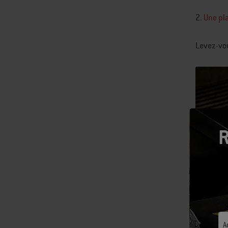
2.
Une pl
Levez-vou
R
A