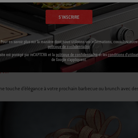
S'INSCRIRE
Pour en savoir plus sur la manière dont nous utilisons vos informations, consultez notre
politique de confidentialité
.
site est protégé par reCAPTCHA et la
politique de confidentialité
et les
conditions d'utilisa
de Google s'appliquent.
à vin
ne touche d’élégance à votre prochain barbecue ou brunch avec des