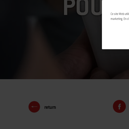
POUR 
Ce site Web util
marketing. En cl
return