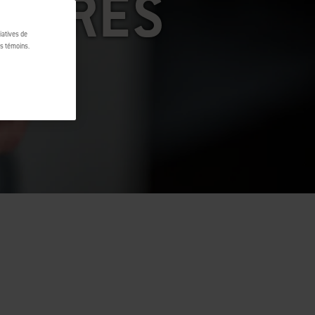
 PÈRES
tiatives de
es témoins.