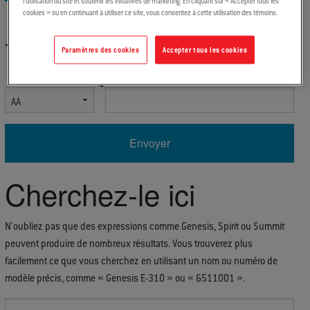
l’utilisation du site et soutenir les initiatives de marketing. En cliquant sur « Accepter tous les
cookies » ou en continuant à utiliser ce site, vous consentez à cette utilisation des témoins.
Paramètres des cookies
Accepter tous les cookies
Select Serial Number Prefix
Enter Serial Number
Cherchez-le ici
N’oubliez pas que des expressions comme Genesis, Spirit ou Summit
peuvent produire de nombreux résultats. Vous trouverez plus
facilement ce que vous cherchez en utilisant un nom ou numéro de
modèle précis, comme « Genesis E-310 » ou « 6511001 ».
Enter Search Term