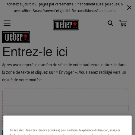
Achetez aujourd'hui, payez par versements. Financement aussi peu que 0 %
avec Affirm. Sous réserve d’éligibilité. Des conditions s’appliquent.
Search
Entrez-le ici
Après avoir repéré le numéro de série de votre barbecue, entrez-le dans
la zone de texte et cliquez sur « Envoyer ». Vous serez redirigé vers un
éclaté de votre modèle.
Find the location of your Serial Number
Ce site Web utilise des témoins (cookies) pour améliorer l’expérience d’utilisation, analyser
Trouver l’emplacement d’un numéro de série