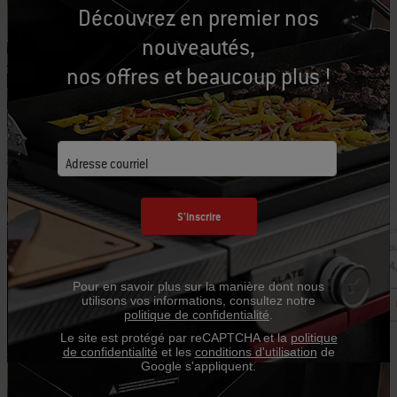
Découvrez en premier nos
nouveautés,
nos offres et beaucoup plus !
Adresse courriel
S'inscrire
Num
Numéro de pièce: 7148
Hou
Housse de barbecue Premium
54
49,99 $ CA
Pour en savoir plus sur la manière dont nous
utilisons vos informations, consultez notre
politique de confidentialité
.
Le site est protégé par reCAPTCHA et la
politique
de confidentialité
et les
conditions d'utilisation
de
Google s'appliquent.