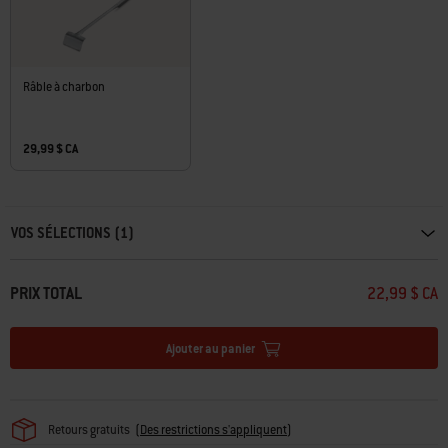
Râble à charbon
29,99 $ CA
Carousel containing list of product recommendations. Please use left and ar
VOS SÉLECTIONS (1)
PRIX TOTAL
22,99 $ CA
Ajouter au panier
Retours gratuits
(
Des restrictions s'appliquent
)