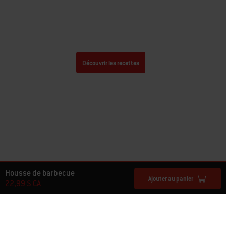
Nos meilleures recettes : un
monde infini de possibilités
Découvrir les recettes
Housse de barbecue
Ajouter au panier
22,99 $ CA