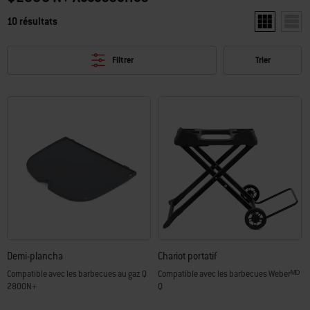
10 résultats
Afficher deux
Affic
Filtrer
Trier
Demi-plancha
Chariot portatif
Compatible avec les barbecues au gaz Q
Compatible avec les barbecues Weberᴹᴰ
2800N+
Q