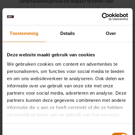
verantwoordelijkheid om respect te tonen voor
het karkas, en ervoor te zorgen dan we het volle
potentieel uit elk stuk vlees halen.
Toestemming
Details
Over
Hoe krijg je het beste stuk vlees bij de slager?
JW:
Slagers weten precies hoe ze een stuk vlees
kunnen vinden dat op jouw behoeftenaansluit,
Deze website maakt gebruik van cookies
ze kunnen het perfect versnijden, en ze
We gebruiken cookies om content en advertenties te
kunnen je zelfs kookinstructies geven. We
personaliseren, om functies voor social media te bieden
en om ons websiteverkeer te analyseren. Ook delen we
weten ook waar ons vlees vandaan komt –
informatie over uw gebruik van onze site met onze
sommigen van ons kennen de boer zelfs
partners voor social media, adverteren en analyse. Deze
persoonlijk. Wanneer je iets uit het schap plukt
partners kunnen deze gegevens combineren met andere
weet je niet waar het vandaan komt – en, erger
informatie die u aan ze heeft verstrekt of die ze hebben
nog, hoe de boer ermee omgegaan is.
verzameld op basis van uw gebruik van hun services.
Toestemmingsselectie