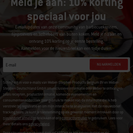
Meld je aan: 10% korting
speciaal voor jou
E-mailupdates van onze community van barbecuekenners,
fijnproevers en liefhebbers van buiten koken. Meld je nu aan en
ontvang 10% korting op je eerste bestelling.
Aanmelden voor de nieuwsbrief kan een tijdje duren.
NU AANMELDEN
E-mail
Schrijf mij in voor e-mails van Weber-Stephen Products Belgium BV en Weber-
Stephen Deutschland GmbH om exclusieve informatie over Weber te ontvangen
zoals recepten, productinformatie, komende evenementen en
consumentenonderzoek door gebruik te maken van de informatie die ik heb
verstrekt bij registratie en om mijn interactie te analyseren met de nieuwsbrief
tracking tools. Je kunt je toestemming op elk gewenst moment intrekken door op
nieuwsbrief afmelden
te klikken of ons
contactformulier
te gebruiken. Lees voor
meer details ons
privacybeleid
.
Deze site wordt beschermd door reCAPTCHA en het privacybeleid en de