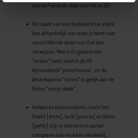
vooral Frankrijk: daar zijn het er 29!
De naam van een bepaald stuk vlees
kan afhankelijk van waar je bent naar
verschillende delen van het dier
verwijzen. Wat in Engeland een
“sirloin” heet, heet in de VS
bijvoorbeeld “porterhouse”, en de
Amerikaanse “sirloin” is gelijk aan de
Britse “rump steak”.
Italiaanse basisstukken, zoals het
hoofd (testa), buik (pancia) en borst
(petto) zijn in een enorm aantal
complexe sub-stukken verdeeld,