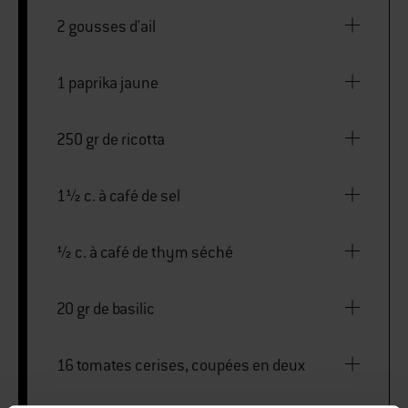
2 gousses d'ail
1 paprika jaune
250 gr de ricotta
1½ c. à café de sel
½ c. à café de thym séché
20 gr de basilic
16 tomates cerises, coupées en deux