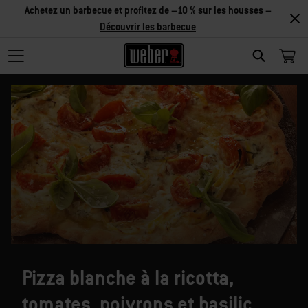
Achetez un barbecue et profitez de –10 % sur les housses –
Découvrir les barbecue
SEARCH
Pizza blanche à la ricotta,
tomates, poivrons et basilic