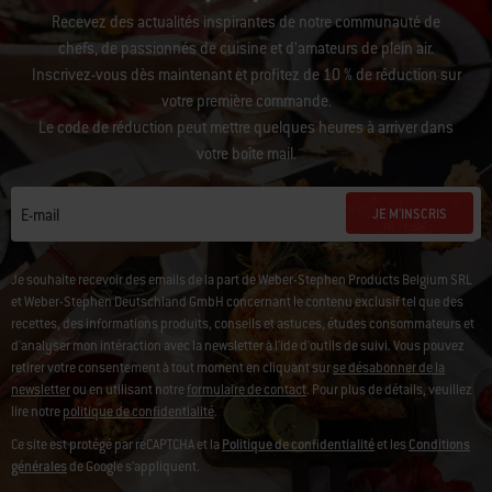
Recevez des actualités inspirantes de notre communauté de
chefs, de passionnés de cuisine et d’amateurs de plein air.
Inscrivez-vous dès maintenant et profitez de 10 % de réduction sur
votre première commande.
Le code de réduction peut mettre quelques heures à arriver dans
votre boîte mail.
JE M'INSCRIS
E-mail
Je souhaite recevoir des emails de la part de Weber-Stephen Products Belgium SRL
et Weber-Stephen Deutschland GmbH concernant le contenu exclusif tel que des
recettes, des informations produits, conseils et astuces, études consommateurs et
d'analyser mon intéraction avec la newsletter à l'ide d'outils de suivi.
Vous pouvez
retirer votre consentement à tout moment en cliquant sur
se désabonner de la
newsletter
ou en utilisant notre
formulaire de contact
. Pour plus de détails, veuillez
lire notre
politique de confidentialité
.
Ce site est protégé par reCAPTCHA et la
Politique de confidentialité
et les
Conditions
générales
de Google s’appliquent.