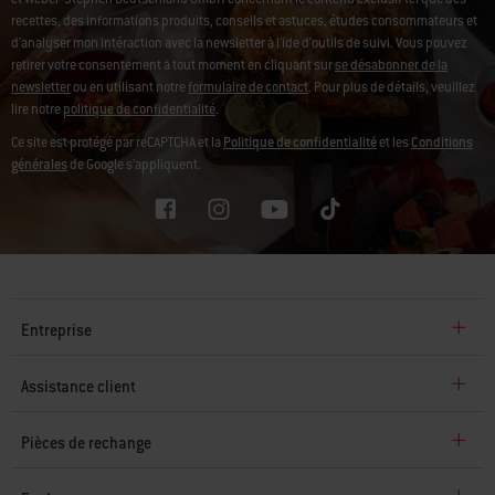
recettes, des informations produits, conseils et astuces, études consommateurs et
d'analyser mon intéraction avec la newsletter à l'ide d'outils de suivi.
Vous pouvez
retirer votre consentement à tout moment en cliquant sur
se désabonner de la
newsletter
ou en utilisant notre
formulaire de contact
. Pour plus de détails, veuillez
lire notre
politique de confidentialité
.
Ce site est protégé par reCAPTCHA et la
Politique de confidentialité
et les
Conditions
générales
de Google s’appliquent.
Entreprise
Assistance client
Pièces de rechange