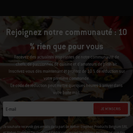
Rejoignez notre communauté : 10
% rien que pour vous
Recevez des actualités inspirantes de notre communauté de
chefs, de passionnés de cuisine et d’amateurs de plein air.
Inscrivez-vous dès maintenant et profitez de 10 % de réduction sur
votre première commande.
Le code de réduction peut mettre quelques heures à arriver dans
votre boîte mail.
JE M'INSCRIS
E-mail
Je souhaite recevoir des emails de la part de Weber-Stephen Products Belgium SRL
et Weber-Stephen Deutschland GmbH concernant le contenu exclusif tel que des