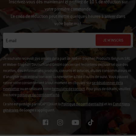
Inscrivez-vous dès maintenant et profitez de 10 % de réduction sur
votre première commande.
Le code de réduction peut mettre quelques heures à arriver dans
votre boîte mail.
JE M'INSCRIS
E-mail
Je souhaite recevoir des emails de la part de Weber-Stephen Products Belgium SRL
et Weber-Stephen Deutschland GmbH concernant le contenu exclusif tel que des
recettes, des informations produits, conseils et astuces, études consommateurs et
d'analyser mon intéraction avec la newsletter à l'ide d'outils de suivi.
Vous pouvez
retirer votre consentement à tout moment en cliquant sur
se désabonner de la
newsletter
ou en utilisant notre
formulaire de contact
. Pour plus de détails, veuillez
lire notre
politique de confidentialité
.
Ce site est protégé par reCAPTCHA et la
Politique de confidentialité
et les
Conditions
générales
de Google s’appliquent.