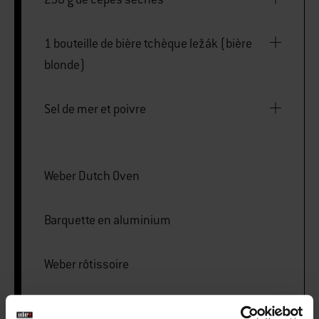
1 bouteille de bière tchèque ležák (bière
blonde)
Sel de mer et poivre
Weber Dutch Oven
Barquette en aluminium
Weber rôtissoire
Fil de cuisine