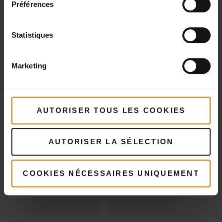
Préférences
Rôtissoire
iGrill Mini
74,99 €
Statistiques
56,24 €
TVA incluse
Voir
0,17 € Cotisation Recupel inclus
détails
Marketing
Voir
détails
AUTORISER TOUS LES COOKIES
AUTORISER LA SÉLECTION
COOKIES NÉCESSAIRES UNIQUEMENT